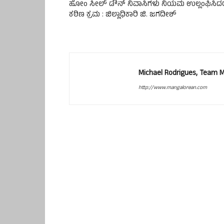
ಹೋಂ ಸೀಲ್ ಡೌನ್ ನಿವಾಸಿಗಳು ನಿಯಮ ಉಲ್ಲಂಘಿಸಿದರ
ಕಠಿಣ ಕ್ರಮ : ಜಿಲ್ಲಾಧಿಕಾರಿ ಜಿ. ಜಗದೀಶ್
Michael Rodrigues, Team 
http://www.mangalorean.com