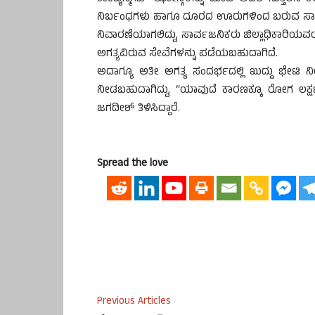
ನಿರ್ಬಂಧಗಳು ಹಾಗೂ ದೂರದ ಊರುಗಳಿಂದ ಬರುವ ಸ
ನಿವಾರಣೆಯಾಗಲಿದ್ದು, ಸಾರ್ವಜನಿಕರು ಜಿಲ್ಲಾಧಿಕಾರಿಯ
ಅಗತ್ಯವಿರುವ ಸೇವೆಗಳನ್ನು ಪಡೆಯಬಹುದಾಗಿದೆ.
ಅದಾಗ್ಯೂ ಅತೀ ಅಗತ್ಯ ಸಂದರ್ಭದಲ್ಲಿ ಖುದ್ದು ಭೇಟಿ ನ
ನೀಡಬಹುದಾಗಿದ್ದು, “ಯಾವುದೆ ಕಾರಣಕ್ಕೂ ರೋಗ ಲಕ್ಷಣವ
ಜಗದೀಶ್ ತಿಳಿಸಿದ್ದಾರೆ.
Spread the love
Previous Articles