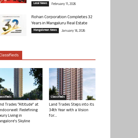
Local News
February 11, 2026
Rohan Corporation Completes 32
Years in Mangaluru Real Estate
Mangalorean News
January 14, 2026
Classifieds
lassifieds
Classifieds
nd Trades “Altitude” at
Land Trades Steps into its
ndoorwell: Redefining
34th Year with a Vision
xury Living in
for...
ngalore’s Skyline