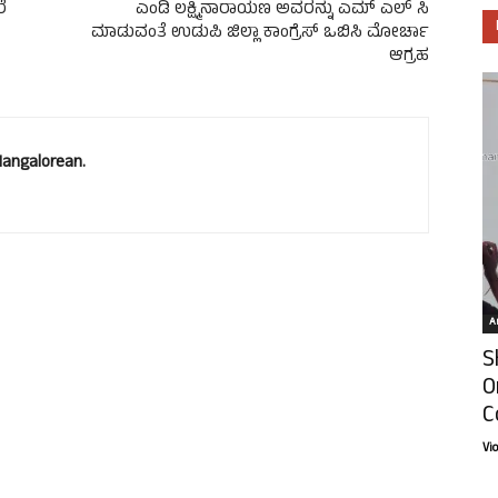
ೆ
ಎಂಡಿ ಲಕ್ಷ್ಮಿನಾರಾಯಣ ಅವರನ್ನು ಎಮ್ ಎಲ್ ಸಿ
ಮಾಡುವಂತೆ ಉಡುಪಿ ಜಿಲ್ಲಾ ಕಾಂಗ್ರೆಸ್ ಒಬಿಸಿ ಮೋರ್ಚಾ
ಆಗ್ರಹ
Mangalorean.
Ar
S
O
C
Vi