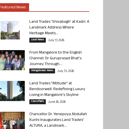
Featured News
Land Trades ‘Shivabagh’ at Kadri: A
Landmark Address Where
Heritage Meets...
Local News
July 17, 2026
From Mangalore to the English
Channel: Dr Guruprasad Bhat’s
Journey Through...
Mangalorean News
July 13, 2026
Land Trades “Altitude” at
Bendoorwell: Redefining Luxury
Living in Mangalore’s Skyline
Classifieds
June 26, 2026
Chancellor Dr. Yenepoya Abdullah
Kunhi Inaugurates Land Trades’
ALTURA, a Landmark...