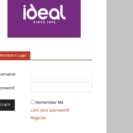
Members Login
sername
assword
Remember Me
Lost your password?
Register