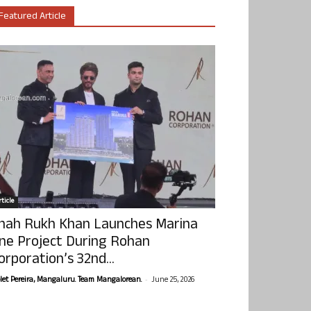
Featured Article
ticle
hah Rukh Khan Launches Marina
ne Project During Rohan
orporation’s 32nd...
-
olet Pereira, Mangaluru. Team Mangalorean.
June 25, 2026