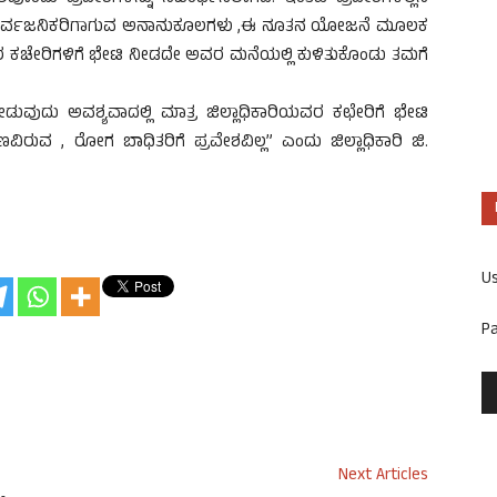
ಾರ್ವಜನಿಕರಿಗಾಗುವ ಅನಾನುಕೂಲಗಳು ,ಈ ನೂತನ ಯೋಜನೆ ಮೂಲಕ
ವರ ಕಚೇರಿಗಳಿಗೆ ಭೇಟಿ ನೀಡದೇ ಅವರ ಮನೆಯಲ್ಲಿ ಕುಳಿತುಕೊಂಡು ತಮಗೆ
ೀಡುವುದು ಅವಶ್ಯವಾದಲ್ಲಿ ಮಾತ್ರ ಜಿಲ್ಲಾಧಿಕಾರಿಯವರ ಕಛೇರಿಗೆ ಭೇಟಿ
ಿರುವ , ರೋಗ ಬಾಧಿತರಿಗೆ ಪ್ರವೇಶವಿಲ್ಲ” ಎಂದು ಜಿಲ್ಲಾಧಿಕಾರಿ ಜಿ.
U
P
Next Articles