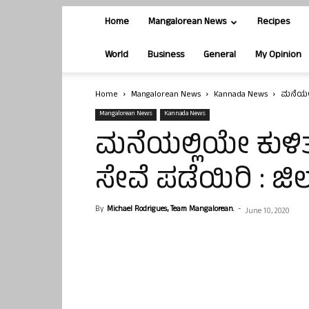
Home
Mangalorean News
Recipes
World
Business
General
My Opinion
Home
Mangalorean News
Kannada News
ಮನೆಯಲ್ಲ
Mangalorean News
Kannada News
ಮನೆಯಲ್ಲಿಯೇ ಕುಳಿತ
ಸೇವೆ ಪಡೆಯಿರಿ : ಜಿಲ
By
Michael Rodrigues, Team Mangalorean.
-
June 10, 2020