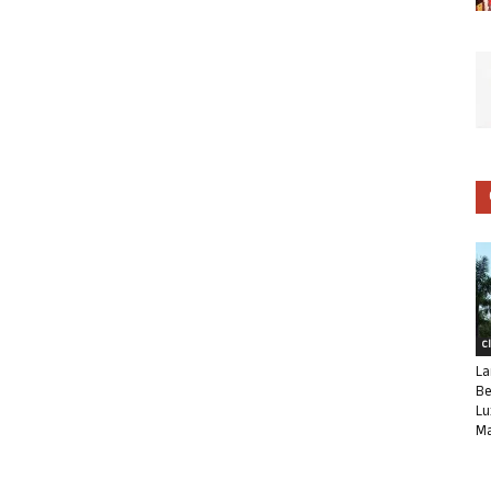
C
La
Be
Lu
Ma