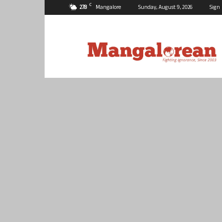
C
27.8
Mangalore
Sunday, August 9, 2026
Sign 
Mangalorean.com