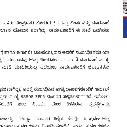
ುಳಿತು ಜಿಲ್ಲಾಧಿಕಾರಿ ಕಚೇರಿಯಲ್ಲಿನ ತಮ್ಮ ಕೆಲಸಗಳನ್ನು ದೂರವಾಣಿ
ೂತನ ಯೋಜನೆ ಇದಾಗಿದ್ದು, ಸಾರ್ವಜನಿಕರಿಗೆ ಈ ಸೇವೆ ಒದಗಿಸಲು
.
್ಗೆ ಹಾಗೂ ಈಗಾಗಲೇ ಚಾಲನೆಯಲ್ಲಿರುವ ಅವರಿಗೆ ಸಂಬAಧಿತ ಕಡತ ಯಾ
ಲಿದೆ, ಮುಂತಾದವುಗಳನ್ನು ವಿಚಾರಿಸಲು ದೂರವಾಣಿ ದೂರವಾಣಿ ಸಂಖ್ಯೆ:
ೆ ಮಾಡಿ ಮಾಹಿತಿಯನ್ನು ಪಡೆಯಲು ಸಾರ್ವಜನಿಕರಿಗೆ ಜಿಲ್ಲಾಡಳಿತವು
ಿಸಬೇಕಾಗಿದ್ದಲ್ಲಿ ಅದಕ್ಕೆ ಸಂಬAಧಿಸಿದ ಅಗತ್ಯ ದಾಖಲೆಗಳೊಂದಿಗೆ ಇಮೇಲ್
್ಸಪ್ ಸಂಖ್ಯೆ 98808 31516 ನಂಬರಿಗೆ ಸಲ್ಲಿಸಬಹುದಾಗಿದೆ. ಇಮೇಲ್:
ಕಛೇರಿಗೆ ಭೇಟಿ ನೀಡದೇ ಮೇಲೆ ತಿಳಿಸಿರುವ ವ್ಯವಸ್ಥೆಗಳನ್ನು
ಂಕನ್ನು ತಡೆಗಟ್ಟುವ ಸಲುವಾಗಿ ಜಿಲ್ಲೆಯ ಕೆಲವೊಂದು ಪ್ರದೇಶಗಳಲ್ಲಿ
ಲವೊಂದು ಪ್ರದೇಶಗಳನ್ನು ನಿಬಂರ್ಧಿಸಲಾಗಿದೆ. ಇಂತಹ ಪ್ರದೇಶಗಳಲ್ಲಿನ