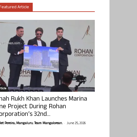
Featured Article
ticle
hah Rukh Khan Launches Marina
ne Project During Rohan
orporation’s 32nd...
-
olet Pereira, Mangaluru. Team Mangalorean.
June 25, 2026