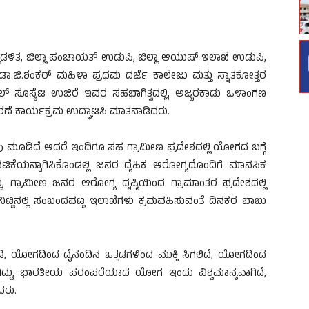
ಡಳಿತ, ಜಿಲ್ಲಾ ಪಂಚಾಯತ್ ಉಡುಪಿ, ಜಿಲ್ಲಾ ಆಯುಷ್ ಇಲಾಖೆ ಉಡುಪಿ,
.ಜಿ.ಶಂಕರ್ ಮಹಿಳಾ ಪ್ರಥಮ ದರ್ಜೆ ಕಾಲೇಜು ಮತ್ತು ಸ್ನಾತಕೋತ್ತರ
 ಸೊಸೈಟಿ ಉಜಿರೆ ಇವರ ಸಹಭಾಗಿತ್ವದಲ್ಲಿ, ಅಜ್ಜರಕಾಡು ಒಳಾಂಗಣ
ರಣೆ ಕಾರ್ಯಕ್ರಮ ಉದ್ಘಾಟಿಸಿ ಮಾತನಾಡಿದರು.
 ಮೂಡಿದೆ ಆದರೆ ಇಂದಿಗೂ ಸಹ ಗ್ರಾಮೀಣ ಪ್ರದೇಶದಲ್ಲಿ ಯೋಗದ ಬಗ್ಗೆ
ುವಟಿಕೆಯನ್ನಾಗಿಸಿಕೊಂಡಲ್ಲಿ ಜನರ ದೈಹಿಕ ಆರೋಗ್ಯದೊಂದಿಗೆ ಮಾನಸಿಕ
ು, ಗ್ರಾಮೀಣ ಜನರ ಆರೋಗ್ಯ ದೃಷ್ಠಿಯಿಂದ ಗ್ರಾಮಾಂತರ ಪ್ರದೇಶದಲ್ಲಿ
ಿಟ್ಟಿನಲ್ಲಿ ಸಂಬಂದಪಟ್ಟ ಇಲಾಖೆಗಳು ಕ್ರಮವಹಿಸುವಂತೆ ದಿನಕರ ಬಾಬು
ನಾಡಿ, ಯೋಗದಿಂದ ದೈನಂದಿನ ಒತ್ತಡಗಳಿಂದ ಮುಕ್ತಿ ಸಿಗಲಿದೆ, ಯೋಗದಿಂದ
ದ್ದು, ಭಾರತೀಯ ಪರಂಪರೆಯಾದ ಯೋಗ ಇಂದು ವಿಶ್ವಮಾನ್ಯವಾಗಿದೆ,
ದರು.