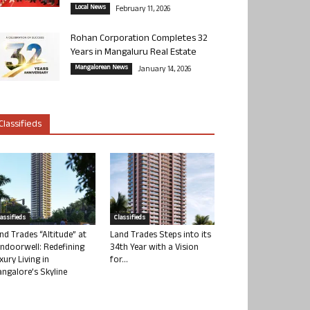
Local News
February 11, 2026
Rohan Corporation Completes 32
Years in Mangaluru Real Estate
Mangalorean News
January 14, 2026
Classifieds
lassifieds
Classifieds
nd Trades “Altitude” at
Land Trades Steps into its
ndoorwell: Redefining
34th Year with a Vision
xury Living in
for...
ngalore’s Skyline