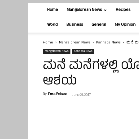
Home
Mangalorean News
Recipes
World
Business
General
My Opinion
Home
Mangalorean News
Kannada News
ಮನೆ ಮನ
Mangalorean News
Kannada News
ಮನೆ ಮನೆಗಳಲ್ಲಿ ಯ
ಆಶಯ
By
Press Release
-
June 21, 2017