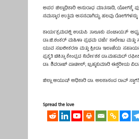
ಅಪರ ಜಿಲ್ಲಾಧಿಕಾರಿ ಅನುರಾಧ ಮಾತನಾಡಿ, ಯೋಗಕ್ಕ
ನಮಸ್ಕಾರ ಉತ್ತಮ ಆಸನವಾಗಿದ್ದು, ಹಲವು ರೋಗಗಳನ್ನು 
ಕಾರ್ಯಕ್ರಮದಲ್ಲಿ ಉಡುಪಿ ತಾಲೂಕು ಪಂಚಾಯತ್ ಅಧ್ಯಕ್ಷೆ
ಡಾ.ಜಿ.ಶಂಕರ್ ಮಹಿಳಾ ಪ್ರಥಮ ದರ್ಜೆ ಕಾಲೇಜು ಮತ್ತು 
ಯುವ ಸಬಲೀಕರಣ ಮತ್ತು ಕ್ರೀಡಾ ಇಲಾಖೆಯ ಸಹಾಯಕ ನ
ಪ್ರಕೃತಿ ಚಿಕಿತ್ಸಾ ಕೇಂದ್ರದ ನಿರ್ದೇಶಕ ಡಾ.ಮಹಮದ್ ರಫೀಕ್
ಡಾ. ಶಿವರಾಜ್ ಪಾಟೀಲ್, ಬ್ರಹ್ಮಕುಮಾರಿ ಈಶ್ವರೀಯ ವಿದ್
ಜಿಲ್ಲಾ ಆಯುಷ್ ಅಧಿಕಾರಿ ಡಾ. ಅಲಕಾನಂದ ರಾವ್ ಸ್ವಾಗತಿ
Spread the love