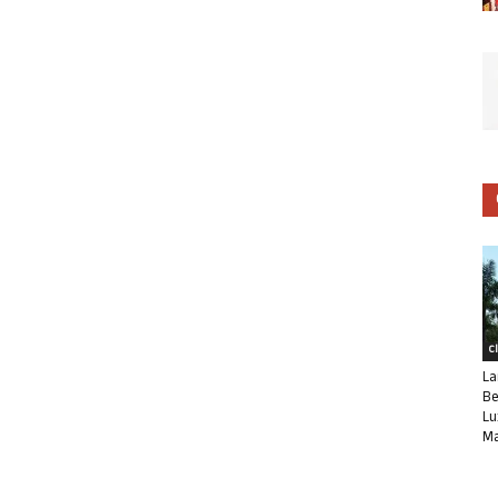
C
La
Be
Lu
Ma