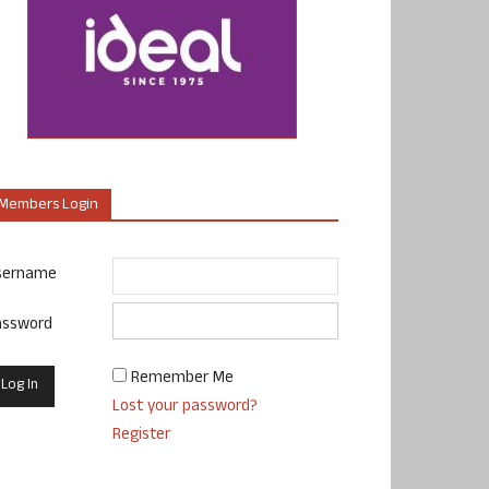
Members Login
sername
assword
Remember Me
Lost your password?
Register