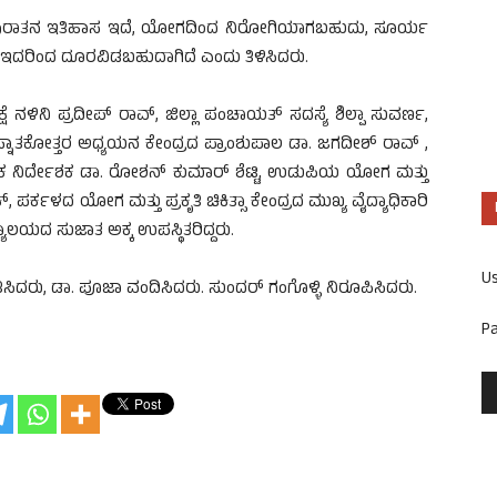
ೆ ಪುರಾತನ ಇತಿಹಾಸ ಇದೆ, ಯೋಗದಿಂದ ನಿರೋಗಿಯಾಗಬಹುದು, ಸೂರ್ಯ
ಇದರಿಂದ ದೂರವಿಡಬಹುದಾಗಿದೆ ಎಂದು ತಿಳಿಸಿದರು.
 ನಳಿನಿ ಪ್ರದೀಪ್ ರಾವ್, ಜಿಲ್ಲಾ ಪಂಚಾಯತ್ ಸದಸ್ಯೆ ಶಿಲ್ಪಾ ಸುವರ್ಣ,
ಸ್ನಾತಕೋತ್ತರ ಅಧ್ಯಯನ ಕೇಂದ್ರದ ಪ್ರಾಂಶುಪಾಲ ಡಾ. ಜಗದೀಶ್ ರಾವ್ ,
ಿರ್ದೇಶಕ ಡಾ. ರೋಶನ್ ಕುಮಾರ್ ಶೆಟ್ಟಿ, ಉಡುಪಿಯ ಯೋಗ ಮತ್ತು
, ಪರ್ಕಳದ ಯೋಗ ಮತ್ತು ಪ್ರಕೃತಿ ಚಿಕಿತ್ಸಾ ಕೇಂದ್ರದ ಮುಖ್ಯ ವೈದ್ಯಾಧಿಕಾರಿ
ಯಾಲಯದ ಸುಜಾತ ಅಕ್ಕ ಉಪಸ್ಥಿತರಿದ್ದರು.
U
ಸಿದರು, ಡಾ. ಪೂಜಾ ವಂದಿಸಿದರು. ಸುಂದರ್ ಗಂಗೊಳ್ಳಿ ನಿರೂಪಿಸಿದರು.
P