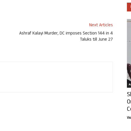
Next Articles
Ashraf Kalayi Murder, DC imposes Section 144 in 4
Taluks till June 27
Ar
S
O
C
Vi