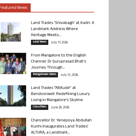
Featured News
Land Trades ‘Shivabagh’ at Kadri: A
Landmark Address Where
Heritage Meets...
Local News
July 17, 2026
From Mangalore to the English
Channel: Dr Guruprasad Bhat’s
Journey Through...
Mangalorean News
July 13, 2026
Land Trades “Altitude” at
Bendoorwell: Redefining Luxury
Living in Mangalore’s Skyline
Classifieds
June 26, 2026
Chancellor Dr. Yenepoya Abdullah
Kunhi Inaugurates Land Trades’
ALTURA, a Landmark...