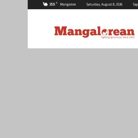
C
25.5
Mangalore
Saturday, August 8, 2026
Sig
Mangalorean.com