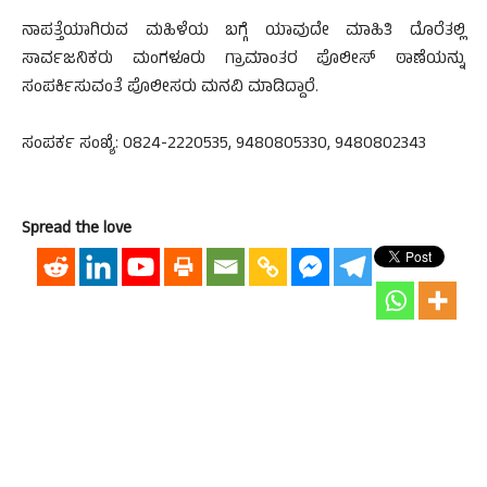
ನಾಪತ್ತೆಯಾಗಿರುವ ಮಹಿಳೆಯ ಬಗ್ಗೆ ಯಾವುದೇ ಮಾಹಿತಿ ದೊರೆತಲ್ಲಿ
ಸಾರ್ವಜನಿಕರು ಮಂಗಳೂರು ಗ್ರಾಮಾಂತರ ಪೊಲೀಸ್ ಠಾಣೆಯನ್ನು
ಸಂಪರ್ಕಿಸುವಂತೆ ಪೊಲೀಸರು ಮನವಿ ಮಾಡಿದ್ದಾರೆ.
ಸಂಪರ್ಕ ಸಂಖ್ಯೆ: 0824-2220535, 9480805330, 9480802343
Spread the love