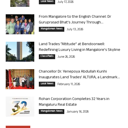
Local News
July 17, 2026
From Mangalore to the English Channel: Dr
Guruprasad Bhat’s Journey Through...
Mangalorean News
July 13, 2026
Land Trades “Altitude” at Bendoorwell:
Redefining Luxury Living in Mangalore’s Skyline
Classifieds
June 26, 2026
Chancellor Dr. Yenepoya Abdullah Kunhi
Inaugurates Land Trades’ ALTURA, a Landmark...
Local News
February 11, 2026
Rohan Corporation Completes 32 Years in
Mangaluru Real Estate
Mangalorean News
January 14, 2026