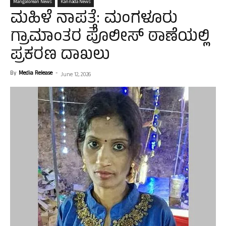
Mangalorean News
Kannada News
ಮಹಿಳೆ ನಾಪತ್ತೆ: ಮಂಗಳೂರು
ಗ್ರಾಮಾಂತರ ಪೊಲೀಸ್ ಠಾಣೆಯಲ್ಲಿ
ಪ್ರಕರಣ ದಾಖಲು
By
Media Release
-
June 12, 2026