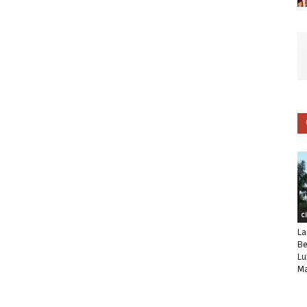
C
La
Be
Lu
Ma