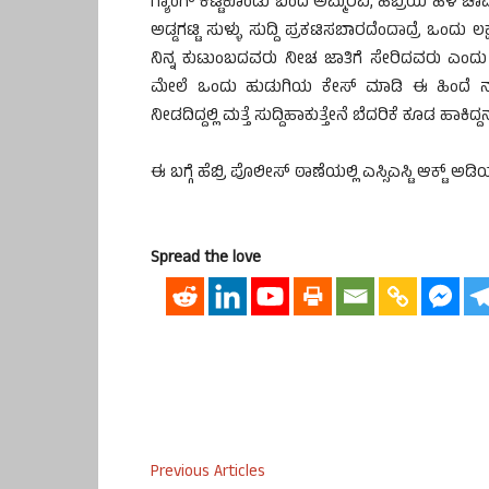
ಗ್ಯಾಂಗ್ ಕಟ್ಟಿಕೊಂಡು ಬಂದ ಅಮ್ಮರವಿ, ಹೆಬ್ರಿಯ ಹಳೆ ಚಾಮ
ಅಡ್ಡಗಟ್ಟಿ ಸುಳ್ಳು ಸುದ್ದಿ ಪ್ರಕಟಿಸಬಾರದೆಂದಾದ್ರೆ ಒಂದು
ನಿನ್ನ ಕುಟುಂಬದವರು ನೀಚ ಜಾತಿಗೆ ಸೇರಿದವರು ಎಂದು ಜಾತ
ಮೇಲೆ ಒಂದು ಹುಡುಗಿಯ ಕೇಸ್ ಮಾಡಿ ಈ ಹಿಂದೆ ನನ್ನ ಹ
ನೀಡದಿದ್ದಲ್ಲಿ ಮತ್ತೆ ಸುದ್ದಿಹಾಕುತ್ತೇನೆ ಬೆದರಿಕೆ ಕೂಡ ಹಾಕಿದ್
ಈ ಬಗ್ಗೆ ಹೆಬ್ರಿ ಪೊಲೀಸ್ ಠಾಣೆಯಲ್ಲಿ ಎಸ್ಸಿಎಸ್ಟಿ ಆಕ್ಟ್ 
Spread the love
Previous Articles