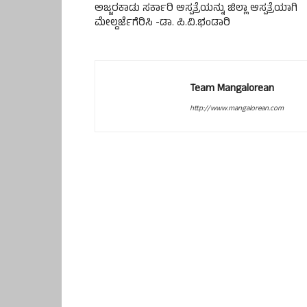
ಅಜ್ಜರಕಾಡು ಸರ್ಕಾರಿ ಆಸ್ಪತ್ರೆಯನ್ನು ಜಿಲ್ಲಾ ಆಸ್ಪತ್ರೆಯಾಗಿ
ಮೇಲ್ದರ್ಜೆಗೆರಿಸಿ -ಡಾ. ಪಿ.ವಿ.ಭಂಡಾರಿ
Team Mangalorean
http://www.mangalorean.com