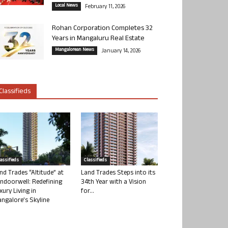
Local News
February 11, 2026
Rohan Corporation Completes 32
Years in Mangaluru Real Estate
Mangalorean News
January 14, 2026
Classifieds
lassifieds
Classifieds
nd Trades “Altitude” at
Land Trades Steps into its
ndoorwell: Redefining
34th Year with a Vision
xury Living in
for...
ngalore’s Skyline