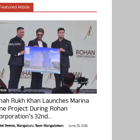
Featured Article
ticle
hah Rukh Khan Launches Marina
ne Project During Rohan
orporation’s 32nd...
-
olet Pereira, Mangaluru. Team Mangalorean.
June 25, 2026