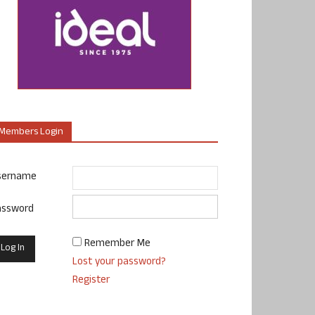
Members Login
sername
assword
Remember Me
Lost your password?
Register