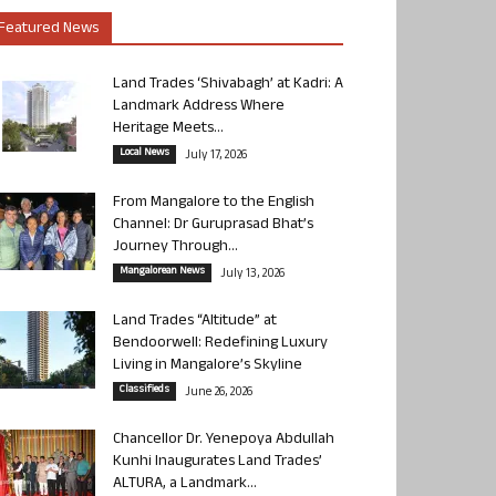
Featured News
Land Trades ‘Shivabagh’ at Kadri: A
Landmark Address Where
Heritage Meets...
Local News
July 17, 2026
From Mangalore to the English
Channel: Dr Guruprasad Bhat’s
Journey Through...
Mangalorean News
July 13, 2026
Land Trades “Altitude” at
Bendoorwell: Redefining Luxury
Living in Mangalore’s Skyline
Classifieds
June 26, 2026
Chancellor Dr. Yenepoya Abdullah
Kunhi Inaugurates Land Trades’
ALTURA, a Landmark...