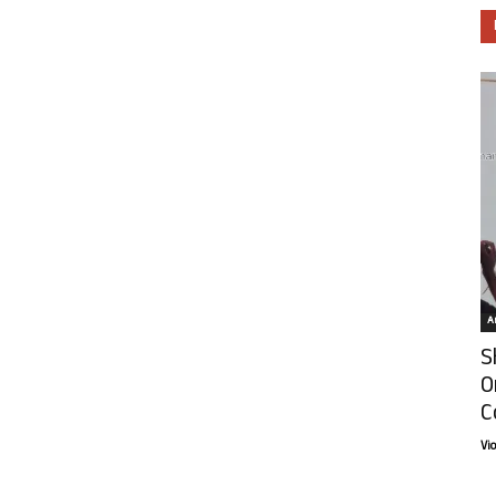
Ar
S
O
C
Vi