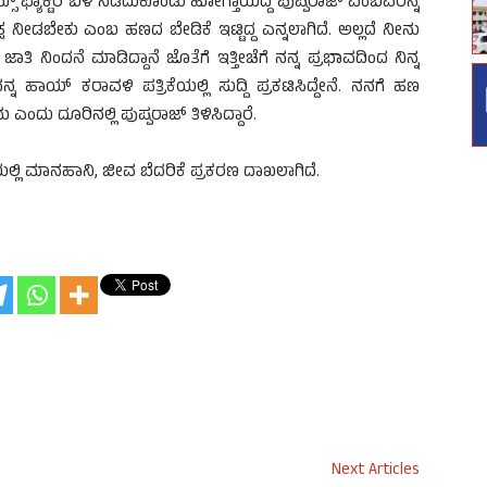
್ಸ್ ಫ್ಯಾಕ್ಟರಿ ಬಳಿ ನಡೆದುಕೊಂಡು ಹೋಗ್ತಾಯಿದ್ದ ಪುಷ್ಪರಾಜ್ ಎಂಬವರನ್ನ
 ಲಕ್ಷ ನೀಡಬೇಕು ಎಂಬ ಹಣದ ಬೇಡಿಕೆ ಇಟ್ಟಿದ್ದ ಎನ್ನಲಾಗಿದೆ. ಅಲ್ಲದೆ ನೀನು
ಿ ನಿಂದನೆ ಮಾಡಿದ್ದಾನೆ ಜೊತೆಗೆ ಇತ್ತೀಚೆಗೆ ನನ್ನ ಪ್ರಭಾವದಿಂದ ನಿನ್ನ
ಾಯ್ ಕರಾವಳಿ ಪತ್ರಿಕೆಯಲ್ಲಿ ಸುದ್ದಿ ಪ್ರಕಟಿಸಿದ್ದೇನೆ. ನನಗೆ ಹಣ
ದನು ಎಂದು ದೂರಿನಲ್ಲಿ ಪುಷ್ಪರಾಜ್ ತಿಳಿಸಿದ್ದಾರೆ.
ಅಡಿಯಲ್ಲಿ ಮಾನಹಾನಿ, ಜೀವ ಬೆದರಿಕೆ ಪ್ರಕರಣ ದಾಖಲಾಗಿದೆ.
Next Articles