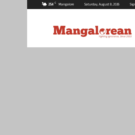
C
25.4
Mangalore
Saturday, August 8, 2026
Sig
Mangalorean.com