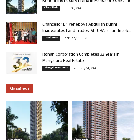
Redefining Luxury Living in Mangalore’s Skyline
Classifieds
June 26, 2026
Chancellor Dr. Yenepoya Abdullah Kunhi
Inaugurates Land Trades’ ALTURA, a Landmark...
Local News
February 11, 2026
Rohan Corporation Completes 32 Years in
Mangaluru Real Estate
Mangalorean News
January 14, 2026
Classifieds