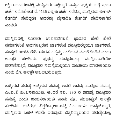
ಶಕ್ತಿ ರಾಜಕಾರಣದಲ್ಲಿ ಮುಸ್ಲಿಮರು ಎಲ್ಲಿದ್ದಾರೆ ಎನ್ನುವ ಪ್ರಶ್ನೆಯ ಬಗ್ಗೆ ಇಂದು
ಚರ್ಚೆ ನಡೆಸಬೇಕಾಗಿದೆ. 1946 ರಲ್ಲಿ ಈ ಚರ್ಚೆ ನಡೆದಿತ್ತು, ಮುಸ್ಲಿಮರು ಲೀಗಲ್
ಕೆಡಗರಿಗೆ ಸೇರಿದ್ದರೂ ಅವರನ್ನು ಮೈನಾರಿಟಿ ಕೆಟಗರಿಗೆ ಸೇರಿಸಲಾಗಿದೆ
ಎಂದರು.
ಮುಸ್ಲಿಮರಲ್ಲಿ ನೂರಾರು ಉಪಜಾತಿಗಳಿವೆ, ಭಾರತದ ಬೇರೆ ಬೇರೆ
ಧರ್ಮಗಳಂತೆ ಅವುಗಳಲ್ಲಿರುವ ಜಾತಿಗಳಂತೆ ಮುಸ್ಲಿಮರಲ್ಲಿಯೂ ಜಾತಿಗಳಿವೆ,
ಸಂಸ್ಕøತಿ ಉಳಿಸಿ ಬೆಳೆಸುವಂತಹ ಹಕ್ಕನ್ನು ಸಂವಿಧಾನ ನಮಗೆ ನೀಡಿದೆ ಎಂದು
ಅಸ್ಸಾದಿ ಹೇಳಿದರು. ಪ್ರಭುತ್ವ ಮುಸ್ಲಿಮರನ್ನು ಮುಸ್ಲಿಮರಾಗಿಯೇ
ಪರಿಗಣಿಸುತ್ತದೆ, ಮುಸ್ಲಿಮರ ಸಮಸ್ಯೆಯಲ್ಲಿಯೂ ರಾಜಕೀಯ ಮಾಡಲಾಯಿತು
ಎಂದು ಪ್ರೊ. ಅಸ್ಸಾದಿ ಅಭಿಪ್ರಾಯಪಟ್ಟರು.
ಕಾಶ್ಮೀರದ ಸಮಸ್ಯೆ ಕಾಶ್ಮೀರದ ಸಮಸ್ಯೆ ಆದರೆ ಅದನ್ನು ಮುಸ್ಲಿಂರ ಸಮಸ್ಯೆ
ಎಂಬಂತೆ ಬಿಂಬಿಸಲಾಯಿತು. ಅಂದರೆ ಕಲಂ 370 ರ ಸಮಸ್ಯೆ ಮುಸ್ಲಿಮರ
ಸಮಸ್ಯೆ ಎಂದು ಬಿಂಬಿಸಲಾಯಿತು ಎಂದು ಪ್ರೊ. ಮುಜಾಫ್ಫರ್ ಅಸ್ಸಾದಿ
ಹೇಳಿದರು. ಅಲಿಗಢ್ ವಿಶ್ವವಿದ್ಯಾಲಯದಲ್ಲಿ ಹಿಂದೂಗಳೇ ಜಾಸ್ತಿಯಿದ್ದಾರೆ,
ಮುಸ್ಲಿಮರು ಬಹಳ ಕಡಿಮೆ ಇರುವುದು ವಿಶ್ವವಿದ್ಯಾಲಯದ ಸಮಸ್ಯೆಯಲ್ಲ,