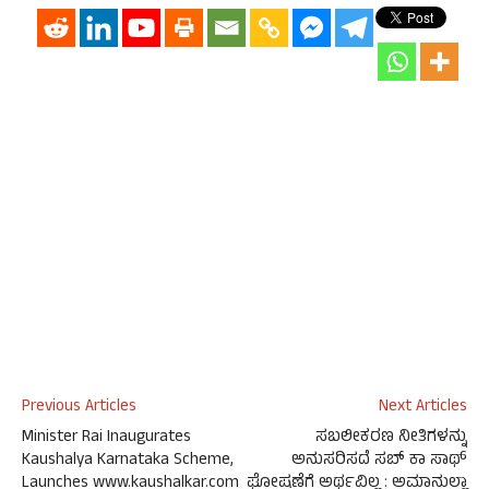
Previous Articles
Next Articles
Minister Rai Inaugurates
ಸಬಲೀಕರಣ ನೀತಿಗಳನ್ನು
Kaushalya Karnataka Scheme,
ಅನುಸರಿಸದೆ ಸಬ್ ಕಾ ಸಾಥ್
Launches www.kaushalkar.com
ಘೋಷಣೆಗೆ ಅರ್ಥವಿಲ್ಲ : ಅಮಾನುಲ್ಲಾ