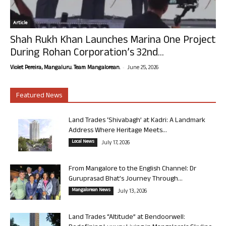
Article
Shah Rukh Khan Launches Marina One Project
During Rohan Corporation’s 32nd...
-
Violet Pereira, Mangaluru. Team Mangalorean.
June 25, 2026
Featured News
Land Trades ‘Shivabagh’ at Kadri: A Landmark
Address Where Heritage Meets...
Local News
July 17, 2026
From Mangalore to the English Channel: Dr
Guruprasad Bhat’s Journey Through...
Mangalorean News
July 13, 2026
Land Trades “Altitude” at Bendoorwell: