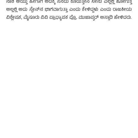
ನಾಶ ಆಯ್ತು ಹೀಗಾಗಿ ಅದಕ್ಕೆ ಸನದು ಕೊಡುತ್ತೇನೆ ನೀನು ಎಲ್ಲೆಲ್ಲಿ ಹೋಗುತ್ತಿ
ಅಲ್ಲಲ್ಲಿ ಅದು ಸ್ಪೇನ್‍ನ ಭಾಗವಾಗುತ್ತಾ ಎಂದು ಕೇಳಿದ್ದಳು ಎಂದು ರಾಜಕೀಯ
ವಿಶ್ಲೇಷಕ, ಮೈಸೂರು ವಿವಿ ಪ್ರಾಧ್ಯಾಪಕ ಪ್ರೊ. ಮುಜಾಪ್ಫರ್ ಅಸ್ಸಾದಿ ಹೇಳಿದರು.