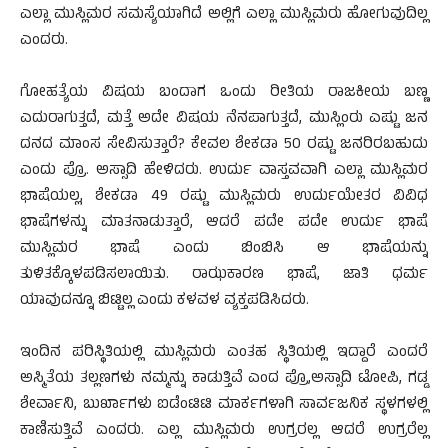
ಎಲ್ಲಾ ಮುಸ್ಲಿಮರ ಸಮಸ್ಯೆಯಾಗಿದೆ ಅಲ್ಲಿಗೆ ಎಲ್ಲಾ ಮುಸ್ಲಿಮರು ಹೋಗುವುದಿಲ್ಲ
ಎಂದರು.
ಗೋಹತ್ಯೆಯ ವಿಷಯ ಬಂದಾಗ ಒಂದು ರೀತಿಯ ರಾಜಕೀಯ ಬಣ್ಣ
ಎದುರಾಗುತ್ತದೆ, ಮತ್ತೆ ಅದೇ ವಿಷಯ ನೆನಪಾಗುತ್ತದೆ, ಮುಸ್ಲಿಂರು ಎಷ್ಟು ಜನ
ದನದ ಮಾಂಸ ಸೇವಿಸುತ್ತಾರೆ? ಕೇವಲ ಶೇಕಡಾ 50 ರಷ್ಟು ಜನರಿರಬಹುದು
ಎಂದು ಪ್ರೊ. ಅಸ್ಸಾದಿ ಹೇಳಿದರು. ಉರ್ದು ವಾಸ್ತವವಾಗಿ ಎಲ್ಲಾ ಮುಸ್ಲಿಮರ
ಭಾಷೆಯಲ್ಲ, ಶೇಕಡಾ 49 ರಷ್ಟು ಮುಸ್ಲಿಮರು ಉರ್ದುಯೇತರ ವಿವಿಧ
ಭಾಷೆಗಳನ್ನು ಮಾತನಾಡುತ್ತಾರೆ, ಆದರೆ ಪದೇ ಪದೇ ಉರ್ದು ಭಾಷೆ
ಮುಸ್ಲಿಮರ ಭಾಷೆ ಎಂದು ಬಿಂಬಿಸಿ ಆ ಭಾಷೆಯನ್ನು
ತುಳಿತಕ್ಕೊಳಪಡಿಸಲಾಯಿತು. ರಾಝಕಾರಣ ಭಾಷೆ, ಜಾತಿ ಧರ್ಮ
ಯಾವುದನ್ನೂ ಬಿಟ್ಟಿಲ್ಲ ಎಂದು ಕಳವಳ ವ್ಯಕ್ತಪಡಿಸಿದರು.
ಇಂದಿನ ಪರಿಸ್ಥಿತಿಯಲ್ಲಿ ಮುಸ್ಲಿಮರು ಎಂತಹ ಸ್ಥಿತಿಯಲ್ಲಿ ಇದ್ದಾರೆ ಎಂದರೆ
ಅಸ್ಮಿತೆಯ ತಲ್ಲಣಗಳು ನಮ್ಮನ್ನು ಕಾಡುತ್ತಿವೆ ಎಂದ ಪ್ರೊ,ಅಸ್ಸಾದಿ ಟೋಪಿ, ಗಡ್ಡ
ಶೇರ್ವಾನಿ, ಬುರ್ಖಾಗಳು ಐಡೆಂಟಿಟಿ ಮಾರ್ಕಗಳಾಗಿ ಸಾರ್ವಜನಿಕ ಸ್ಥಳಗಳಲ್ಲಿ
ಕಾಣಿಸುತ್ತಿವೆ ಎಂದರು. ಎಲ್ಲ ಮುಸ್ಲಿಮರು ಉಗ್ರರಲ್ಲ ಆದರೆ ಉಗ್ರರೆಲ್ಲ