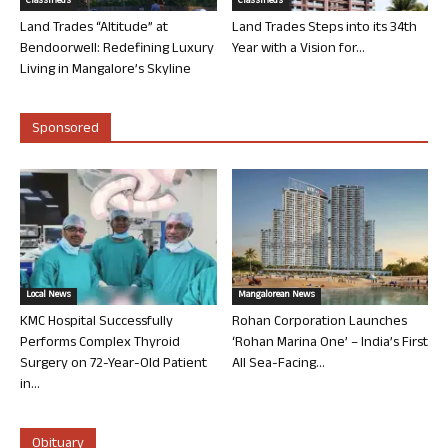
Classifieds
Classifieds
Land Trades “Altitude” at
Land Trades Steps into its 34th
Bendoorwell: Redefining Luxury
Year with a Vision for...
Living in Mangalore’s Skyline
Sponsored
Local News
Mangalorean News
KMC Hospital Successfully
Rohan Corporation Launches
Performs Complex Thyroid
‘Rohan Marina One’ – India’s First
Surgery on 72-Year-Old Patient
All Sea-Facing...
in...
Obituary