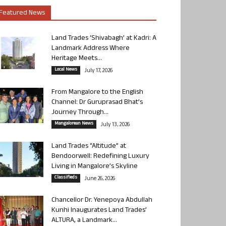
Featured News
Land Trades ‘Shivabagh’ at Kadri: A
Landmark Address Where
Heritage Meets...
Local News
July 17, 2026
From Mangalore to the English
Channel: Dr Guruprasad Bhat’s
Journey Through...
Mangalorean News
July 13, 2026
Land Trades “Altitude” at
Bendoorwell: Redefining Luxury
Living in Mangalore’s Skyline
Classifieds
June 26, 2026
Chancellor Dr. Yenepoya Abdullah
Kunhi Inaugurates Land Trades’
ALTURA, a Landmark...