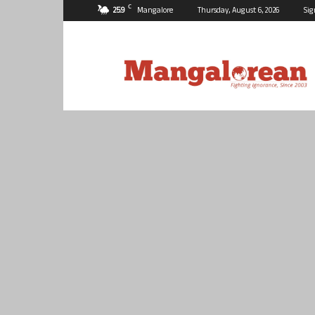
C
25.9
Mangalore
Thursday, August 6, 2026
Sig
Mangalorean.com