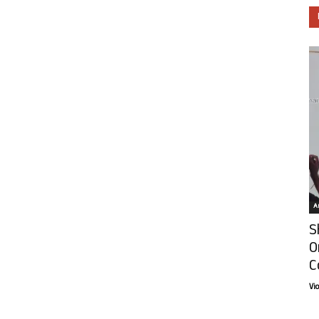
Ar
S
O
C
Vi