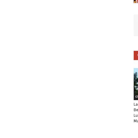
C
La
Be
Lu
Ma