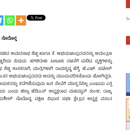
S
್ ನೊರೊನ್ಹ
 ಸಚಿವ ಅಮರನಾಥ ಶೆಟ್ಟಿ ಹಾಗೂ ಕೆ. ಆಭಯಚಂದ್ರರವರನ್ನು ಆಮಂತ್ರಣ
ಚ್ಚರಿಯ ವಿಷಯ. ಹಗಲಿರುಳು ತಾಲೂಕು ರಚನೆಗೆ ದುಡಿದ ವ್ಯಕ್ತಿಗಳನ್ನು
ಟಿ ಶಾಸಕರಾಗಿ, ಮಂತ್ರಿಗಳಾಗಿ ರಾಮಕೃಷ್ಣ ಹೆಗ್ಡೆ, ಜೆ.ಎಚ್. ಪಟೇಲ್
ಂತರ ಅಭಯಚಂದ್ರರವರು ಅದನ್ನು ಮುಂದುವರಿಸಿಕೊಂಡು ಹೋಗಿದ್ದರು.
ನ್ನು ಕಡೆಗಣಿಸುವುದು ಜನ ಸೇವೆಗೆ ಮಾನ್ಯತೆವಿಲ್ಲ ಎಂಬುದು ಎತ್ತಿ
ಎಂದು ಜಿಲ್ಲಾ ಜೆಡಿಎಸ್ ಅಧ್ಯಕ್ಷರಾದ ಮಹಮ್ಮದ್ ಕುಂಞ, ರಾಜ್ಯ
ಸುಶೀಲ್ ನೊರೊನ್ಹ, ದಕ್ಷಿಣ ವಿಧಾನ ಸಭಾ ಕ್ಷೇತ್ರದ ಅಧ್ಯಕ್ಷ ವಸಂತ