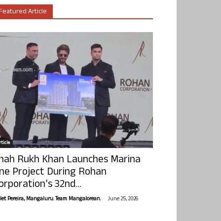
Featured Article
ticle
hah Rukh Khan Launches Marina
ne Project During Rohan
orporation’s 32nd...
-
olet Pereira, Mangaluru. Team Mangalorean.
June 25, 2026