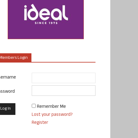
Members Login
sername
assword
Remember Me
Lost your password?
Register