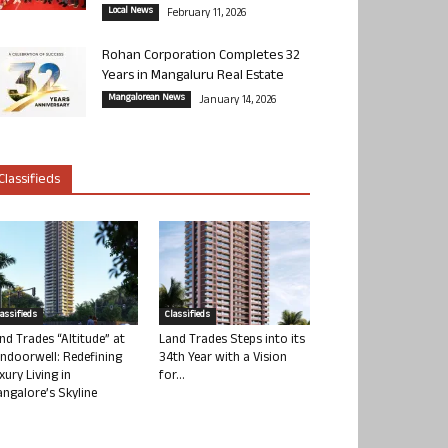
Local News
February 11, 2026
Rohan Corporation Completes 32
Years in Mangaluru Real Estate
Mangalorean News
January 14, 2026
Classifieds
lassifieds
Classifieds
nd Trades “Altitude” at
Land Trades Steps into its
ndoorwell: Redefining
34th Year with a Vision
xury Living in
for...
ngalore’s Skyline