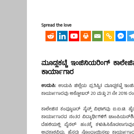
Spread the love
ಮೂಡ್ಲಕಟ್ಟೆ ಇಂಜಿನಿಯರಿಂಗ್ ಕಾಲೇಜಿನಲ
ಕಾರ್ಯಾಗಾರ
ಉಡುಪಿ:
ಉಡುಪಿ ಜಿಲ್ಲೆಯ ಪ್ರತಿಷ್ಟಿತ ಮೂಡ್ಲಕಟ್ಟೆ ಇಂಜ
ಕಾರ್ಯಾಗಾರವು ಅಕ್ಟೋಬರ್ 20 ಮತ್ತು 21 ನೇ 2016 ರಂ
ಕಾಲೇಜಿನ ಕಂಪ್ಯೂಟರ್ ಸೈನ್ಸ್ ವಿಭಾಗವು ಐ.ಐ.ಟಿ. ಹ
ಕಾರ್ಯಾಗಾರದ ನಂತರ ವಿದ್ಯಾರ್ಥಿಗಳಿಗೆ ಚಾಂಪಿಯನ್‍ಶಿಪ
ದೆಹಲಿಯಲ್ಲಿ ಪೈನಲ್ ಹಂತಕ್ಕೆ ಕಳುಹಿಸಿಕೊಡಲಾಗುವು
ಅವಕಾಶವಿದ್ದು, ಹೆಸರು ನೊಂದಾಯಿಸಲು ಕಾರ್ಯಾಗಾ