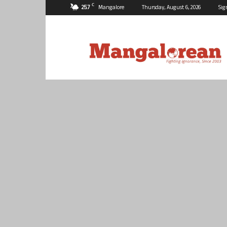
C
25.7
Mangalore
Thursday, August 6, 2026
Sig
Mangalorean.com