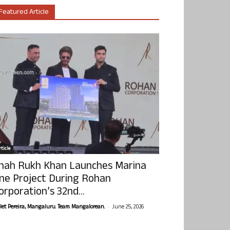
Featured Article
ticle
hah Rukh Khan Launches Marina
ne Project During Rohan
orporation’s 32nd...
-
olet Pereira, Mangaluru. Team Mangalorean.
June 25, 2026