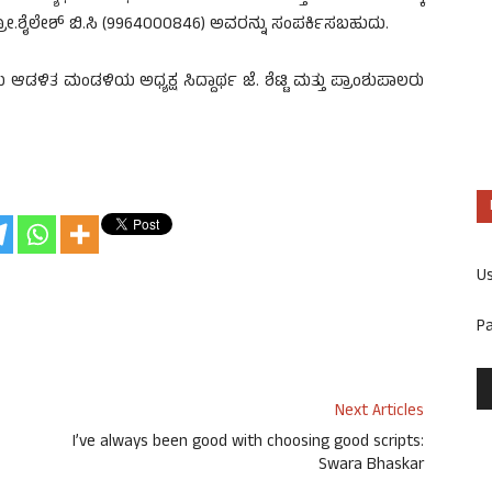
ರೋ.ಶೈಲೇಶ್ ಬಿ.ಸಿ (9964000846) ಅವರನ್ನು ಸಂಪರ್ಕಿಸಬಹುದು.
ಆಡಳಿತ ಮಂಡಳಿಯ ಅಧ್ಯಕ್ಷ ಸಿದ್ದಾರ್ಥ ಜೆ. ಶೆಟ್ಟಿ ಮತ್ತು ಪ್ರಾಂಶುಪಾಲರು
U
P
Next Articles
I’ve always been good with choosing good scripts:
Swara Bhaskar