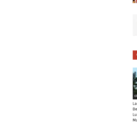
C
La
Be
Lu
Ma