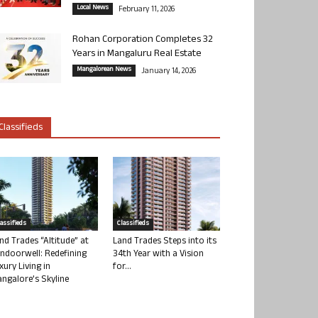
Local News
February 11, 2026
Rohan Corporation Completes 32
Years in Mangaluru Real Estate
Mangalorean News
January 14, 2026
Classifieds
lassifieds
Classifieds
nd Trades “Altitude” at
Land Trades Steps into its
ndoorwell: Redefining
34th Year with a Vision
xury Living in
for...
ngalore’s Skyline