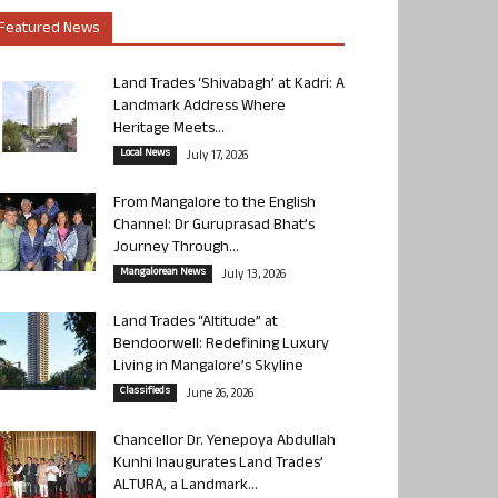
Featured News
Land Trades ‘Shivabagh’ at Kadri: A
Landmark Address Where
Heritage Meets...
Local News
July 17, 2026
From Mangalore to the English
Channel: Dr Guruprasad Bhat’s
Journey Through...
Mangalorean News
July 13, 2026
Land Trades “Altitude” at
Bendoorwell: Redefining Luxury
Living in Mangalore’s Skyline
Classifieds
June 26, 2026
Chancellor Dr. Yenepoya Abdullah
Kunhi Inaugurates Land Trades’
ALTURA, a Landmark...