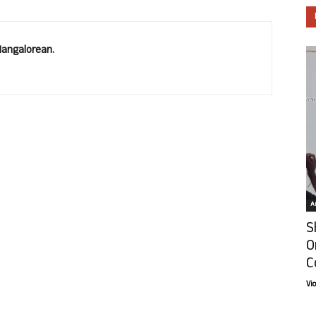
Mangalorean.
Ar
S
O
C
Vi