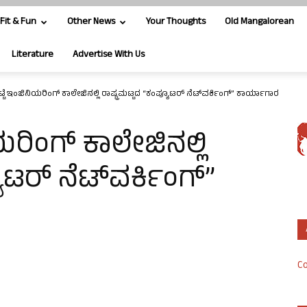
Fit & Fun
Other News
Your Thoughts
Old Mangalorean
Literature
Advertise With Us
್ಟೆ ಇಂಜಿನಿಯರಿಂಗ್ ಕಾಲೇಜಿನಲ್ಲಿ ರಾಷ್ಟ್ರಮಟ್ಟದ “ಕಂಪ್ಯೂಟರ್ ನೆಟ್‍ವರ್ಕಿಂಗ್” ಕಾರ್ಯಾಗಾರ
ಯರಿಂಗ್ ಕಾಲೇಜಿನಲ್ಲಿ
ಯೂಟರ್ ನೆಟ್‍ವರ್ಕಿಂಗ್”
Co