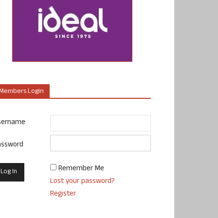
Members Login
sername
assword
Remember Me
Lost your password?
Register