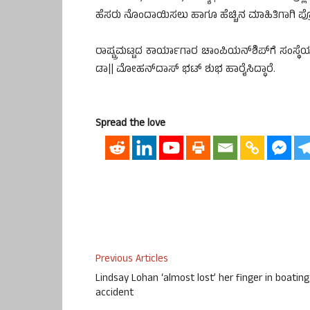
ಹೆಸರು ನೊಂದಾಯಿಸಲು ಹಾಗೂ ಹೆಚ್ಚಿನ ಮಾಹಿತಿಗಾಗಿ ಪ್
ರಾಷ್ಟ್ರಮಟ್ಟದ ಕಾರ್ಯಾಗಾರ ಚಾಂಪಿಯನ್‍ಶಿಪ್‍ಗೆ ಸಂಸ್ಥೆಯ 
ಡಾ|| ಮೋಹನ್‍ದಾಸ್ ಭಟ್ ಶುಭ ಹಾರೈಸಿದ್ಧಾರೆ.
Spread the love
Previous Articles
Lindsay Lohan ‘almost lost’ her finger in boating
accident