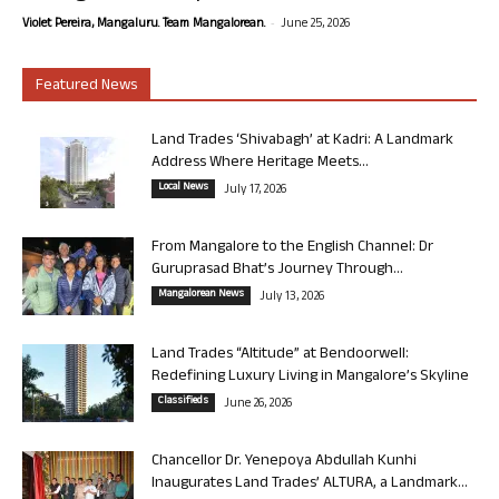
-
Violet Pereira, Mangaluru. Team Mangalorean.
June 25, 2026
Featured News
Land Trades ‘Shivabagh’ at Kadri: A Landmark
Address Where Heritage Meets...
Local News
July 17, 2026
From Mangalore to the English Channel: Dr
Guruprasad Bhat’s Journey Through...
Mangalorean News
July 13, 2026
Land Trades “Altitude” at Bendoorwell:
Redefining Luxury Living in Mangalore’s Skyline
Classifieds
June 26, 2026
Chancellor Dr. Yenepoya Abdullah Kunhi
Inaugurates Land Trades’ ALTURA, a Landmark...