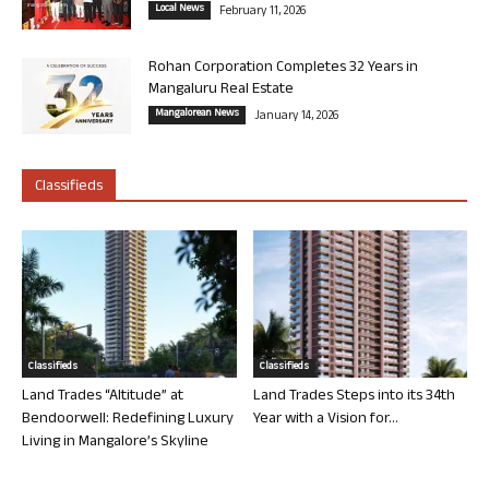
Local News
February 11, 2026
Rohan Corporation Completes 32 Years in
Mangaluru Real Estate
Mangalorean News
January 14, 2026
Classifieds
Classifieds
Classifieds
Land Trades “Altitude” at
Land Trades Steps into its 34th
Bendoorwell: Redefining Luxury
Year with a Vision for...
Living in Mangalore’s Skyline