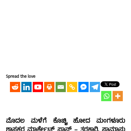
Spread the love
ಮೊದಲ ಮಳೆಗೆ ಕೊಚ್ಚಿ ಹೋದ ಮಂಗಳೂರು
ಶಾಸಕರ ಮಾರ್ಕೇಟ್ ಪ್ಲಾನ್ – ತರಕಾರಿ, ಸಾಮಾನು