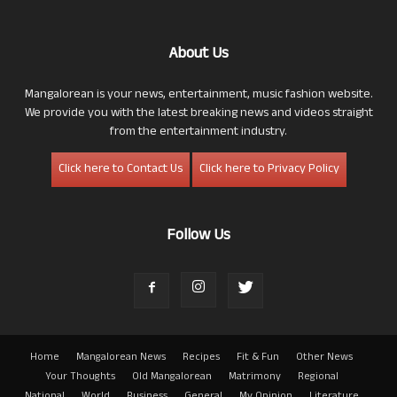
About Us
Mangalorean is your news, entertainment, music fashion website.
We provide you with the latest breaking news and videos straight
from the entertainment industry.
Click here to Contact Us
Click here to Privacy Policy
Follow Us
Home
Mangalorean News
Recipes
Fit & Fun
Other News
Your Thoughts
Old Mangalorean
Matrimony
Regional
National
World
Business
General
My Opinion
Literature