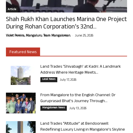
Article
Shah Rukh Khan Launches Marina One Project
During Rohan Corporation’s 32nd...
-
Violet Pereira, Mangaluru. Team Mangalorean.
June 25, 2026
Featured News
Land Trades ‘Shivabagh’ at Kadri: A Landmark
Address Where Heritage Meets...
Local News
July 17, 2026
From Mangalore to the English Channel: Dr
Guruprasad Bhat’s Journey Through...
Mangalorean News
July 13, 2026
Land Trades “Altitude” at Bendoorwell:
Redefining Luxury Living in Mangalore’s Skyline