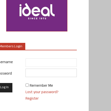
Members Login
sername
assword
Remember Me
Lost your password?
Register