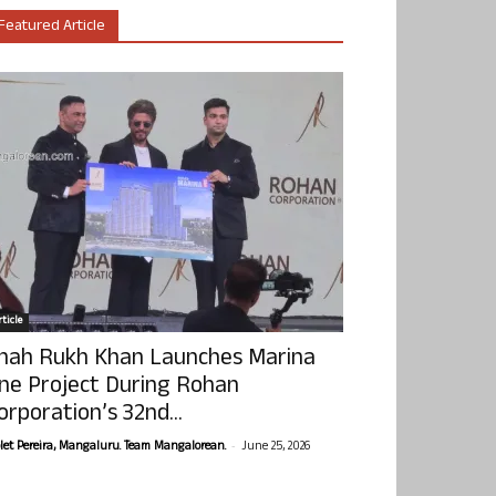
Featured Article
ticle
hah Rukh Khan Launches Marina
ne Project During Rohan
orporation’s 32nd...
-
olet Pereira, Mangaluru. Team Mangalorean.
June 25, 2026