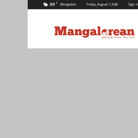
C
25.9
Mangalore
Friday, August 7, 2026
Sign I
Mangalorean.com