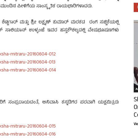
ದು ಮುಂದಿನ ಪೀಳಿಗೆಯ ಸಾಂಸ್ಕೃತಿಕ ರಾಯಭಾರಿಗಳಾದರು.
ಟಿಗಾರ್ ಮತ್ತು ಶ್ರೀ ಲಕ್ಷ್ಮಣ್ ಕುಮಾರ್ ಮರಕಡ ರಂಗ ಸಜ್ಜಿಕೆಯಲ್ಲಿ
ಂದ್ ಸಾಲಿಯಾನ್ ಉಳ್ಳಂಜೆ ಇವರ ಹಸ್ತಕೌಶಲ್ಯದಲ್ಲಿ ವೇಷಭೂಷಣಗಳು
Ar
S
ಗೆ ಸಂಪ್ರದಾಯದಂತೆ, ಅನಿವಾಸಿ ಕನ್ನಡಿಗರ ಪರವಾಗಿ ಯಕ್ಷಮಿತ್ರರು
O
C
Vi