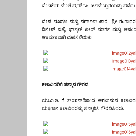
ವೇದಿಕೆಯ ಮೇಲೆ ಪ್ರದರ್ಶಿಸಿ ಜನಮೆಚ್ಚುಗೆಯನ್ನು ಪಡೆ
ವೇಷ ಭೂಷಣ ಮತ್ತು ವರ್ಣಾಲಾಂಕಾರ ಶ್ರೀ ಗಂಗಾಧರ ಶೆಟ್
ದಿನೇಶ್ ಬಿಜೈ, ಭಾಸ್ಕರ್ ನೀರ್ ಮಾರ್ಗ ಮತ್ತು ಆನ
ಆಕರ್ಷಕವಾಗಿ ಮನಸೆಳೆಯಿತು.
ಕಲಾವಿದರಿಗೆ ಸನ್ಮಾನ ಗೌರವ:
ಯು.ಎ.ಇ. ಗೆ ತಾಯಿನಾಡಿನಿಂದ ಆಗಮಿಸುವ ಕಲಾವಿದರಿ
ಯಕ್ಷಗಾನ ಕಲಾವಿದರನ್ನು ಸನ್ಮಾನಿಸಿ ಗೌರವಿಸಿದರು.