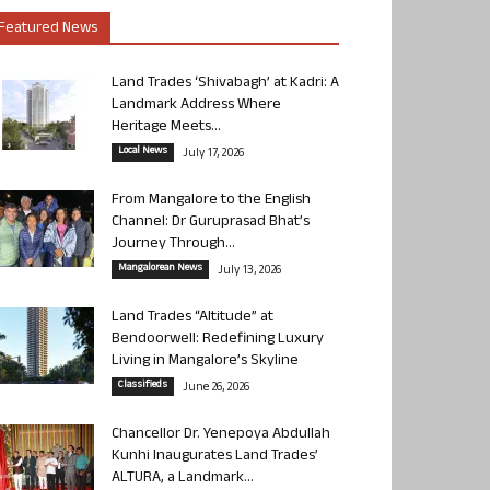
Featured News
Land Trades ‘Shivabagh’ at Kadri: A
Landmark Address Where
Heritage Meets...
Local News
July 17, 2026
From Mangalore to the English
Channel: Dr Guruprasad Bhat’s
Journey Through...
Mangalorean News
July 13, 2026
Land Trades “Altitude” at
Bendoorwell: Redefining Luxury
Living in Mangalore’s Skyline
Classifieds
June 26, 2026
Chancellor Dr. Yenepoya Abdullah
Kunhi Inaugurates Land Trades’
ALTURA, a Landmark...