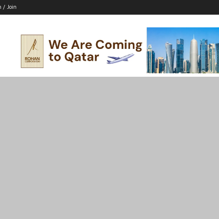
n / Join