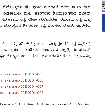
್ರಿಯವರ ಪೌರೊಹಿತ್ಯದಲ್ಲಿ ಚೌಕಿ ಪೂಜೆ, ರಂಗಪೂಜೆ ನಡೆದು ನಂತರ ದೀಪ
ಲನೆ ನೀಡಲಾಯಿತು. ಮುಖ್ಯ ಅತಿಥಿಗಳಾದ ಶ್ರೀಯುತರುಗಳಾದ ಪ್ರವೀಣ್
ಟಿ, ಸರ್ವೋತ್ತಮ ಶೆಟ್ಟಿ, ಸತೀಶ್ ವೆಂಕಟರಮಣ, ರಘುರಾಮ ಶೆಟ್ಟಿ, ಮತ್ತು
ರರ ಮುಖ್ಯಸ್ಥರಾದ ಶ್ರೀ ದಿನೇಶ್ ಶೆಟ್ಟಿ, ಚಿದಾನಂದ ಪೂಜಾರಿ ಇವರುಗಳು
ದ ಪಟ್ಲ ಸತೀಶ್ ಶೆಟ್ಟಿ ಯವರು ಮತ್ತು ಶ್ರೀ ರವಿಚಂದ್ರ ಕನ್ನಡಿಕಟ್ಟೆ
ನ ಪ್ರಿಯರ ಮನತಣಿಸಿದರು. ಚೆಂಡೆ ವಾದನದಲ್ಲಿ ಶ್ರೀ ಗುರುಪ್ರಸಾದ್
 ಶ್ರೀ ಮಧೂರ್ ಲಕ್ಷ್ಮಿನಾರಾಯಣ ಶರ್ಮ, ಭವಾನಿ ಶಂಕರ್ ಶರ್ಮಾ ಚಕ್ರತಾಳದಲ್ಲಿ