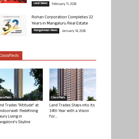
Local News
February 11, 2026
Rohan Corporation Completes 32
Years in Mangaluru Real Estate
Mangalorean News
January 14, 2026
Classifieds
lassifieds
Classifieds
nd Trades “Altitude” at
Land Trades Steps into its
ndoorwell: Redefining
34th Year with a Vision
xury Living in
for...
ngalore’s Skyline