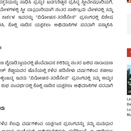
ತೆಯನ್ನು ಸಾಧಿಸಿ ಪ್ರಸ್ತುತ ಬಡಗುತಿಟ್ಟಿನ ಪ್ರಸಿದ್ಧ ಸ್ತ್ರೀವೇಷಧಾರಿಯಗಿ,
 ಮೇಳಗಳಲ್ಲಿ ಸ್ತ್ರೀ ಪಾತ್ರಧಾರಿಯಾಗಿ ನಂತರ ಸಾಲಿಗ್ರಾಮ ಮೇಳದಲ್ಲಿ ತಮ್ಮ
ಟಿ – ಕಾರ್ಕಳ ಇವರನ್ನು “ವಿರೋಚನ-ತರಣಿಸೇನ” ಪ್ರಸಂಗದಲ್ಲಿ ವಿಶೇಷ
 ಕೊಲ್ಲಿ ನಾಡಿನ ಯಕ್ಷಕಲಾ ಅಭಿಮಾನಿಗಳ ಪರವಾಗಿ ಸನ್ಮಾನಿಸಿ
:
ಾಯಣ ಬೈಪಾಡಿತ್ತಾಯರಲ್ಲಿ ಚೆಂಡೆವಾದನ ಕಲಿತಿದ್ದು ನಂತರ ಬಲಿಪ ನಾರಾಯಣ
ಸತೀಶ್ ಶೆಟ್ಟಿಯವರ ಜೊತೆಯಲ್ಲಿ ಕಳೆದ ಹದಿನೇಳು ವರ್ಷಗಳಿಂದ ಕಟೀಲು
 ಬೊಳ್ಳಿಂಜಡ್ಕ ಇವರು “ವಿರೋಚನ-ತರಣಿಸೇನ” ಪ್ರಸಂಗದಲ್ಲಿ ತಮ್ಮ ಅದ್ಭುತ
ಿರುವ ಶುಭ ಸಂದರ್ಭದಲ್ಲಿ ಕೊಲ್ಲಿ ನಾಡಿನ ಯಕ್ಷಕಲಾ ಅಭಿಮಾನಿಗಳ ಪರವಾಗಿ
C
La
Be
ರು:
Lu
Ma
 ಕಳೆದ ಕೆಲವು ವರ್ಷಗಳಿಂದ ಯಕ್ಷಗಾನ ಪ್ರಸಂಗವನ್ನು ತಮ್ಮ ಸುಮಧುರ