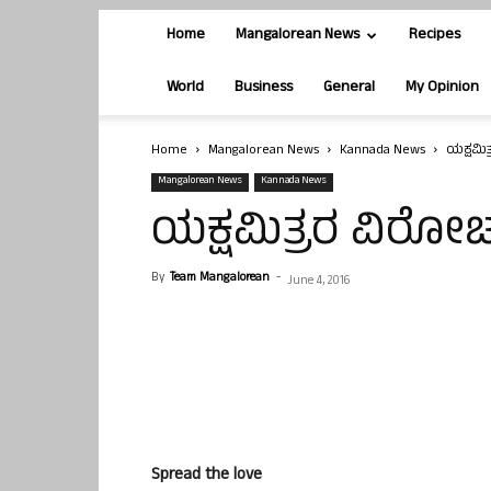
Home
Mangalorean News
Recipes
World
Business
General
My Opinion
Home
Mangalorean News
Kannada News
ಯಕ್ಷಮಿ
Mangalorean News
Kannada News
ಯಕ್ಷಮಿತ್ರರ ವಿರೋ
By
Team Mangalorean
-
June 4, 2016
Spread the love