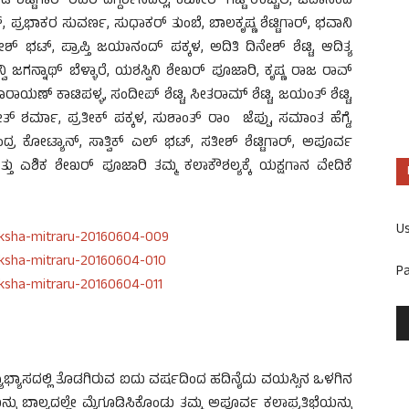
ಶೆಟ್ಟಿಗಾರ್ ರವರ ದಿಗ್ದರ್ಶನದಲ್ಲಿ, ಕಿಶೋರ್ ಗಟ್ಟಿ ಉಚ್ಚಿಲ, ಚಿದಾನಂದ
ಪ್ರಭಾಕರ ಸುವರ್ಣ, ಸುಧಾಕರ್ ತುಂಬೆ, ಬಾಲಕೃಷ್ಣ ಶೆಟ್ಟಿಗಾರ್, ಭವಾನಿ
ಭಟ್, ಪ್ರಾಪ್ತಿ ಜಯಾನಂದ್ ಪಕ್ಕಳ, ಅದಿತಿ ದಿನೇಶ್ ಶೆಟ್ಟಿ, ಆದಿತ್ಯ
 ಅನ್ವಿ ಜಗನ್ನಾಥ್ ಬೆಳ್ಳಾರೆ, ಯಶಸ್ವಿನಿ ಶೇಖರ್ ಪೂಜಾರಿ, ಕೃಷ್ಣ ರಾಜ ರಾವ್
ರಾಯಣ್ ಕಾಟಿಪಳ್ಳ, ಸಂದೀಪ್ ಶೆಟ್ಟಿ, ಸೀತರಾಮ್ ಶೆಟ್ಟಿ, ಜಯಂತ್ ಶೆಟ್ಟಿ,
ೇತ್ ಶರ್ಮಾ, ಪ್ರತೀಕ್ ಪಕ್ಕಳ, ಸುಶಾಂತ್ ರಾಂ ಜೆಪ್ಪು, ಸಮಾಂತ ಹೆಗ್ಡೆ,
್ರ ಕೋಟ್ಯಾನ್, ಸಾತ್ವಿಕ್ ಎಲ್ ಭಟ್, ಸತೀಶ್ ಶೆಟ್ಟಿಗಾರ್, ಅಪೂರ್ವ
ತ್ತು ಎಶಿಕ ಶೇಖರ್ ಪೂಜಾರಿ ತಮ್ಮ ಕಲಾಕೌಶಲ್ಯಕ್ಕೆ ಯಕ್ಷಗಾನ ವೇದಿಕೆ
U
P
ದ್ಯಾಭ್ಯಾಸದಲ್ಲಿ ತೊಡಗಿರುವ ಐದು ವರ್ಷದಿಂದ ಹದಿನೈದು ವಯಸ್ಸಿನ ಒಳಗಿನ
ನ್ನು ಬಾಲ್ಯದಲ್ಲೇ ಮೈಗೂಡಿಸಿಕೊಂಡು ತಮ್ಮ ಅಪೂರ್ವ ಕಲಾಪ್ರತಿಭೆಯನ್ನು