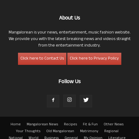
About Us
Mangalorean is your news, entertainment, music fashion website.
We provide you with the latest breaking news and videos straight
from the entertainment industry.
Click here to Contact Us
Click here to Privacy Policy
Follow Us
Home
Mangalorean News
Recipes
Fit & Fun
Other News
Your Thoughts
Old Mangalorean
Matrimony
Regional
National
World
Business
General
My Opinion
Literature