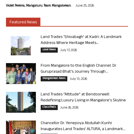
-
Violet Pereira, Mangaluru. Team Mangalorean.
June 25, 2026
Featured News
Land Trades ‘Shivabagh’ at Kadri: A Landmark
Address Where Heritage Meets...
Local News
July 17, 2026
From Mangalore to the English Channel: Dr
Guruprasad Bhat’s Journey Through...
Mangalorean News
July 13, 2026
Land Trades “Altitude” at Bendoorwell:
Redefining Luxury Living in Mangalore’s Skyline
Classifieds
June 26, 2026
Chancellor Dr. Yenepoya Abdullah Kunhi
Inaugurates Land Trades’ ALTURA, a Landmark...