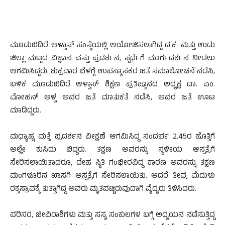
ಮೂಡುಬಿದಿರೆ ಆಳ್ವಾಸ್‌ ಸಂಸ್ಥೆಯಲ್ಲಿ ಆಯೋಜಿಸಲಾಗಿದ್ದ ದ.ಕ. ಮತ್ತು ಉಡು
ಜಿಲ್ಲಾ ಮಟ್ಟದ ವಿಜ್ಞಾನ ವಸ್ತು ಪ್ರದರ್ಶನ, ಸ್ಪರ್ಧೆಗೆ ಮಾರ್ಗದರ್ಶನ ನೀಡಲು
ಆಗಮಿಸಿದ್ದರು. ಶುಕ್ರವಾರ ಬೆಳಗ್ಗೆ ಉಪನ್ಯಾಸಕರ ಜತೆ ಸಮಾಲೋಚನೆ ನಡೆಸಿ,
ಬಳಿಕ ಮೂಡುಬಿದಿರೆ ಆಳ್ವಾಸ್‌ ಶಿಕ್ಷಣ ಪ್ರತಿಷ್ಠಾನದ ಅಧ್ಯಕ್ಷ ಡಾ. ಎಂ.
ಮೋಹನ್‌ ಆಳ್ವ ಅವರ ಜತೆ ಮಾತುಕತೆ ನಡೆಸಿ, ಅವರ ಜತೆ ಊಟ
ಮಾಡಿದ್ದರು.
ಮಧ್ಯಾಹ್ನ ಮತ್ತೆ ಪ್ರದರ್ಶನ ವೀಕ್ಷಣೆ ಆಗಮಿಸಿದ್ದ ಸಂದರ್ಭ 2.45ರ ಹೊತ್ತಿಗೆ
ಅಲ್ಲೇ ಕುಸಿದು ಬಿದ್ದರು. ತಕ್ಷಣ ಅವರನ್ನು ಸ್ಥಳೀಯ ಆಸ್ಪತ್ರೆಗೆ
ಸೇರಿಸಲಾಯಿತಾದರೂ, ದೇಹ ಸ್ಥಿತಿ ಗಂಭೀರವಿದ್ದ ಕಾರಣ ಅವರನ್ನು ತಕ್ಷಣ
ಮಂಗಳೂರಿನ ಖಾಸಗಿ ಆಸ್ಪತ್ರೆಗೆ ಸೇರಿಸಲಾಯಿತು. ಆದರೆ ತೀವ್ರ ಮೆದುಳು
ರಕ್ತಸ್ರಾವಕ್ಕೆ ತುತ್ತಾಗಿದ್ದ ಅವರು ಮೃತಪಟ್ಟಿರುವುದಾಗಿ ವೈದ್ಯರು ತಿಳಿಸಿದರು.
ಪರಿಸರ, ಜೀವಿರಾಶಿಗಳು ಮತ್ತು ಸಸ್ಯ ಸಂಕುಲಗಳ ಬಗ್ಗೆ ಅಧ್ಯಯನ ನಡೆಸುತ್ತಿದ್ದ