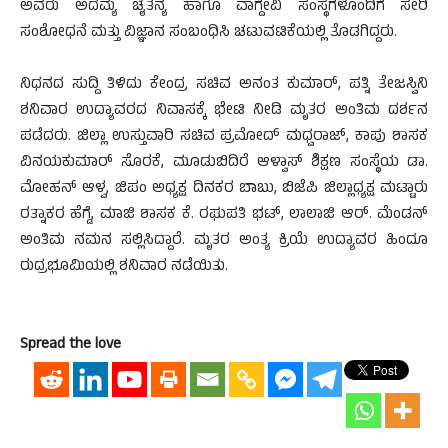
ಅವರು ಅದಮ್ಯ ಚೈತನ್ಯ ಹಾಗೂ ವಾಗ್ದೇವಿ ಸಂಸ್ಥೆಗಳೊಂದಿಗೆ ಸೇರಿ
ಸಂಶೋಧನೆ ಮತ್ತು ವಿಜ್ಞಾನ ಸಂಬಂಧಿಸಿ ಚಟುವಟಿಕೆಯಲ್ಲಿ ತೊಡಗಿದ್ದರು.
ನಿಧನದ ಸುದ್ದಿ ತಿಳಿದು ಕೇಂದ್ರ ಸಚಿವ ಅನಂತ ಕುಮಾರ್‌, ಪತ್ನಿ ತೇಜಸ್ವಿನಿ
ಶನಿವಾರ ಉದ್ಯಾವರದ ನಿವಾಸಕ್ಕೆ ಭೇಟಿ ನೀಡಿ ಮೃತರ ಅಂತಿಮ ದರ್ಶನ
ಪಡೆದರು. ಜಿಲ್ಲಾ ಉಸ್ತುವಾರಿ ಸಚಿವ ಪ್ರಮೋದ್‌ ಮಧ್ವರಾಜ್‌, ಕಾಪು ಶಾಸಕ
ವಿನಯಕುಮಾರ್‌ ಸೊರಕೆ, ಮೂಡುಬಿದಿರೆ ಆಳ್ವಾಸ್‌ ಶಿಕ್ಷಣ ಸಂಸ್ಥೆಯ ಡಾ.
ಮೋಹನ್‌ ಆಳ್ವ, ಜಿಪಂ ಅಧ್ಯಕ್ಷ ದಿನಕರ ಬಾಬು, ಬಿಜೆಪಿ ಜಿಲ್ಲಾಧ್ಯಕ್ಷ ಮಟ್ಟಾರು
ರತ್ನಾಕರ ಹೆಗ್ಡೆ, ಮಾಜಿ ಶಾಸಕ ಕೆ. ರಘುಪತಿ ಭಟ್‌, ಲಾಲಾಜಿ ಆರ್‌. ಮೆಂಡನ್‌
ಅಂತಿಮ ನಮನ ಸಲ್ಲಿಸಿದ್ದಾರೆ. ಮೃತರ ಅಂತ್ಯ ಕ್ರಿಯೆ ಉದ್ಯಾವರ ಹಿಂದೂ
ರುದ್ರಭೂಮಿಯಲ್ಲಿ ಶನಿವಾರ ನಡೆಯಿತು.
Spread the love