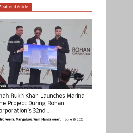
Featured Article
ticle
hah Rukh Khan Launches Marina
ne Project During Rohan
orporation’s 32nd...
-
olet Pereira, Mangaluru. Team Mangalorean.
June 25, 2026