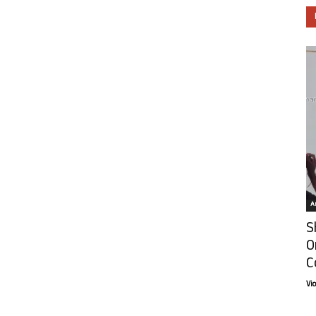
Ar
S
O
C
Vi