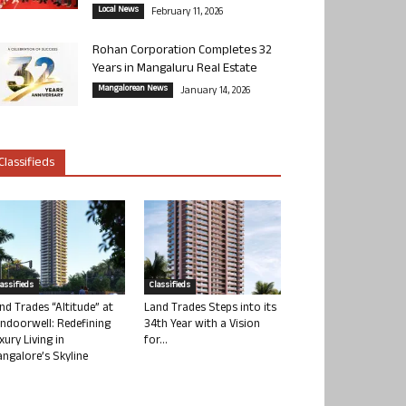
Local News
February 11, 2026
Rohan Corporation Completes 32
Years in Mangaluru Real Estate
Mangalorean News
January 14, 2026
Classifieds
lassifieds
Classifieds
nd Trades “Altitude” at
Land Trades Steps into its
ndoorwell: Redefining
34th Year with a Vision
xury Living in
for...
ngalore’s Skyline