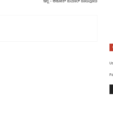
ಇಲ್ಲ – ಅಶೋಕ್ ಕುಮಾರ್ ಕೊಡವೂರು
U
P