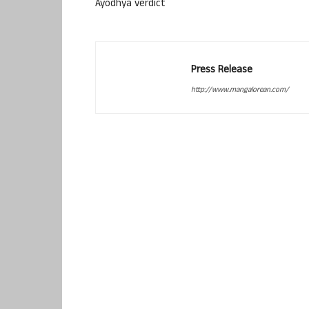
Ayodhya verdict
Press Release
http://www.mangalorean.com/