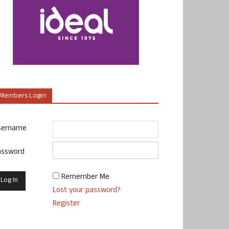
Members Login
sername
assword
Remember Me
Lost your password?
Register