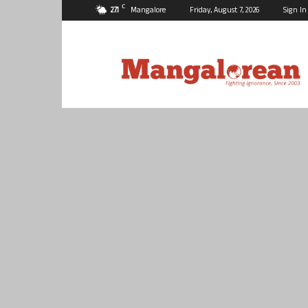
C
27.1
Mangalore
Friday, August 7, 2026
Sign In
Mangalorean.com