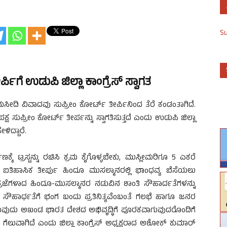
S
ಿಗೆ ಉಡುಪಿ ಜಿಲ್ಲಾ ಕಾಂಗ್ರೆಸ್ ಸ್ವಾಗತ
ದಿ ವಿವಾದವು ಸುಪ್ರೀಂ ಕೋರ್ಟ್ ತೀರ್ಪಿನಿಂದ ತೆರೆ ಕಂಡಂತಾಗಿದೆ.
ಸುಪ್ರೀಂ ಕೋರ್ಟ್ ತೀರ್ಪನ್ನು ಸ್ವಾಗತಿಸುತ್ತದೆ ಎಂದು ಉಡುಪಿ ಜಿಲ್ಲಾ
ಿದ್ದಾರೆ.
ೆ ಟ್ರಸ್ಟನ್ನು ರಚಿಸಿ ಕ್ರಮ ಕೈಗೊಳ್ಳಬೇಕು, ಮುಸ್ಲೀಮರಿಗೂ 5 ಎಕರೆ
ಐತಿಹಾಸಿಕ ತೀರ್ಪು ಹಿಂದೂ ಮುಸಲ್ಮಾನರಲ್ಲಿ ಭಾಂಧವ್ಯ ಬೆಸೆಯಲು
 ಪ್ರಜೆಗಳಾದ ಹಿಂದೂ-ಮುಸಲ್ಮಾನರ ನಡುವಿನ ಶಾಂತಿ ಸೌಹಾರ್ದತೆಗಳನ್ನು
ೌಹಾರ್ಧತೆಗೆ ಭಂಗ ಬಂದು ಪ್ರತಿನಿತ್ಯವೆಂಬಂತೆ ಗಲಭೆ ಹಾಗೂ ಜನರ
ಿರುವುದು ಅಖಂಡ ಭಾರತ ದೇಶದ ಅಭಿವೃದ್ಧಿಗೆ ಪೂರಕವಾಗುವುದರೊಂದಿಗೆ
ೆಲುವಾಗಿದೆ ಎಂದು ಜಿಲ್ಲಾ ಕಾಂಗ್ರೆಸ್ ಅಧ್ಯಕ್ಷರಾದ ಅಶೋಕ್ ಕುಮಾರ್