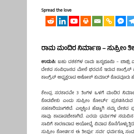
Spread the love
ರಾಮ ಮಂದಿರ ನಿರ್ಮಾಣ – ಸುಪ್ರೀಂ ತೀರ್ಪ
ಉಡುಪಿ:
ಬಹು ದಶಕಗಳ ರಾಮ ಜನ್ಮಭೂಮಿ – ಬಾಬ್ರಿ ಮಸೀ
ದೇಶದ ಸಂವಿಧಾನದ ಮೇಲೆ ಭರವಸೆ ಇರುವ ಕಾಂಗ್ರೆಸ್ ಪಕ್ಷ 
ಕಾಂಗ್ರೆಸ್ ಅಧ್ಯಕ್ಷರಾದ ಅಶೋಕ್ ಕುಮಾರ್ ಕೊಡವೂರು ಹೇಳ
ಕೇಂದ್ರ ಸರಕಾರವೇ 3 ತಿಂಗಳ ಒಳಗೆ ಮಂದಿರ ನಿರ್ಮಾಣಕ್ಕ
ಕೊಡಬೇಕು ಎಂದು ಸುಪ್ರೀಂ ಕೋರ್ಟ್ ಪ್ರಕಟಿಸಿರುವ 
ಸಹಕಾರಿಯಾಗಲಿದೆ. ಎಲ್ಲಕ್ಕಿಂತ ಹೆಚ್ಚಾಗಿ ನಮ್ಮ ದೇಶದ
ನಾವು ಕಾಪಾಡಬೇಕಾಗಿದೆ. ಎರಡು ಧರ್ಮಗಳ ನಡುವಿನ ಸ
ಸಾವಿಗೆ ಕಾರಣವಾದ ಅಯೋಧ್ಯೆ ವಿವಾದ ಕೊನೆಗೊಳ್ಳುತ್ತ
ಸುಪ್ರೀಂ ಕೋರ್ಟಿನ ಈ ತೀರ್ಪು ಸರ್ವ ಧರ್ಮಕ್ಕೂ ಸಂದ ಗ