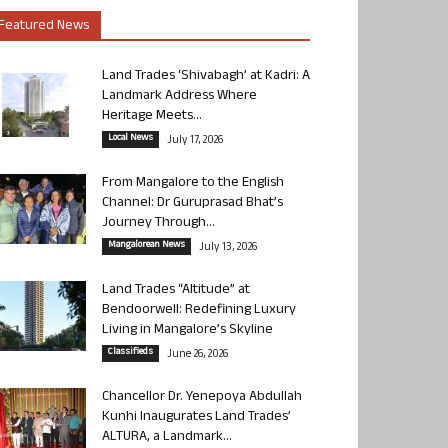
Featured News
Land Trades ‘Shivabagh’ at Kadri: A
Landmark Address Where
Heritage Meets...
Local News
July 17, 2026
From Mangalore to the English
Channel: Dr Guruprasad Bhat’s
Journey Through...
Mangalorean News
July 13, 2026
Land Trades “Altitude” at
Bendoorwell: Redefining Luxury
Living in Mangalore’s Skyline
Classifieds
June 26, 2026
Chancellor Dr. Yenepoya Abdullah
Kunhi Inaugurates Land Trades’
ALTURA, a Landmark...