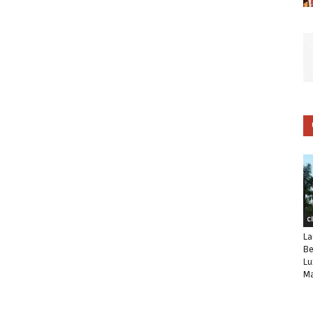
C
La
Be
Lu
Ma