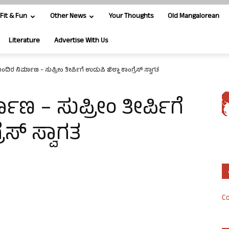
Fit & Fun
Other News
Your Thoughts
Old Mangalorean
Literature
Advertise With Us
ಿರ ನಿರ್ಮಾಣ – ಸುಪ್ರೀಂ ತೀರ್ಪಿಗೆ ಉಡುಪಿ ಜಿಲ್ಲಾ ಕಾಂಗ್ರೆಸ್ ಸ್ವಾಗತ
ಣ – ಸುಪ್ರೀಂ ತೀರ್ಪಿಗೆ
ೆಸ್ ಸ್ವಾಗತ
Co