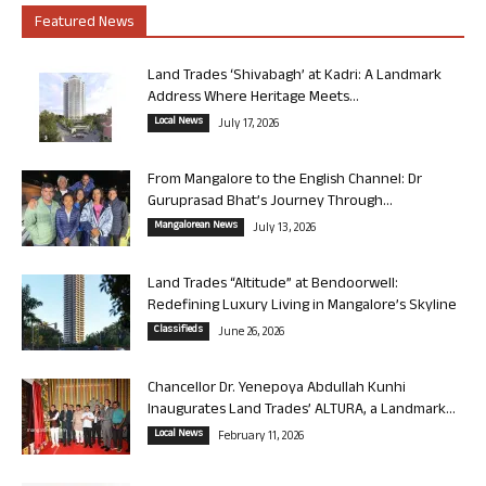
Featured News
Land Trades ‘Shivabagh’ at Kadri: A Landmark
Address Where Heritage Meets...
Local News
July 17, 2026
From Mangalore to the English Channel: Dr
Guruprasad Bhat’s Journey Through...
Mangalorean News
July 13, 2026
Land Trades “Altitude” at Bendoorwell:
Redefining Luxury Living in Mangalore’s Skyline
Classifieds
June 26, 2026
Chancellor Dr. Yenepoya Abdullah Kunhi
Inaugurates Land Trades’ ALTURA, a Landmark...
Local News
February 11, 2026