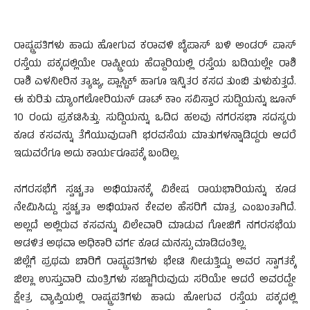
ರಾಷ್ಟ್ರಪತಿಗಳು ಹಾದು ಹೋಗುವ ಕರಾವಳಿ ಬೈಪಾಸ್ ಬಳಿ ಅಂಡರ್ ಪಾಸ್
ರಸ್ತೆಯ ಪಕ್ಕದಲ್ಲಿಯೇ ರಾಷ್ಟ್ರೀಯ ಹೆದ್ದಾರಿಯಲ್ಲಿ ರಸ್ತೆಯ ಬದಿಯಲ್ಲೇ ರಾಶಿ
ರಾಶಿ ಎಳನೀರಿನ ತ್ಯಾಜ್ಯ, ಪ್ಲಾಸ್ಟಿಕ್ ಹಾಗೂ ಇನ್ನಿತರ ಕಸದ ತುಂಬಿ ತುಳುಕುತ್ತದೆ.
ಈ ಕುರಿತು ಮ್ಯಾಂಗಲೋರಿಯನ್ ಡಾಟ್ ಕಾಂ ಸವಿಸ್ತಾರ ಸುದ್ದಿಯನ್ನು ಜೂನ್
10 ರಂದು ಪ್ರಕಟಿಸಿತ್ತು. ಸುದ್ದಿಯನ್ನು ಒದಿದ ಹಲವು ನಗರಸಭಾ ಸದಸ್ಯರು
ಕೂಡ ಕಸವನ್ನು ತೆಗೆಯುವುದಾಗಿ ಭರವಸೆಯ ಮಾತುಗಳನ್ನಾಡಿದ್ದರು ಆದರೆ
ಇದುವರೆಗೂ ಅದು ಕಾರ್ಯರೂಪಕ್ಕೆ ಬಂದಿಲ್ಲ.
ನಗರಸಭೆಗೆ ಸ್ವಚ್ಚತಾ ಅಭಿಯಾನಕ್ಕೆ ವಿಶೇಷ ರಾಯಭಾರಿಯನ್ನು ಕೂಡ
ನೇಮಿಸಿದ್ದು ಸ್ವಚ್ಚತಾ ಅಭಿಯಾನ ಕೇವಲ ಹೆಸರಿಗೆ ಮಾತ್ರ ಎಂಬಂತಾಗಿದೆ.
ಅಲ್ಲದೆ ಅಲ್ಲಿರುವ ಕಸವನ್ನು ವಿಲೇವಾರಿ ಮಾಡುವ ಗೋಜಿಗೆ ನಗರಸಭೆಯ
ಆಡಳಿತ ಅಥವಾ ಅಧಿಕಾರಿ ವರ್ಗ ಕೂಡ ಮನಸ್ಸು ಮಾಡಿದಂತಿಲ್ಲ.
ಜಿಲ್ಲೆಗೆ ಪ್ರಥಮ ಬಾರಿಗೆ ರಾಷ್ಟ್ರಪತಿಗಳು ಭೇಟಿ ನೀಡುತ್ತಿದ್ದು ಅವರ ಸ್ವಾಗತಕ್ಕೆ
ಜಿಲ್ಲಾ ಉಸ್ತುವಾರಿ ಮಂತ್ರಿಗಳು ಸಜ್ಜಾಗಿರುವುದು ಸರಿಯೇ ಆದರೆ ಅವರದ್ದೇ
ಕ್ಷೇತ್ರ ವ್ಯಾಪ್ತಿಯಲ್ಲಿ ರಾಷ್ಟ್ರಪತಿಗಳು ಹಾದು ಹೋಗುವ ರಸ್ತೆಯ ಪಕ್ಕದಲ್ಲಿ