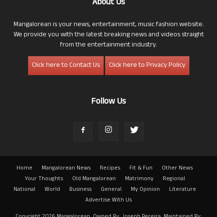
About Us
Mangalorean is your news, entertainment, music fashion website.
We provide you with the latest breaking news and videos straight
from the entertainment industry.
Click here to Contact Us
Click here to Privacy Policy
Follow Us
Home
Mangalorean News
Recipes
Fit & Fun
Other News
Your Thoughts
Old Mangalorean
Matrimony
Regional
National
World
Business
General
My Opinion
Literature
Advertise With Us
Copyright 2026 Mangalorean. Owned By: Joseph Pereira. Maintained By: