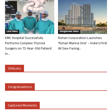
Local News
Mangalorean News
KMC Hospital Successfully
Rohan Corporation Launches
Performs Complex Thyroid
‘Rohan Marina One’ – India’s First
Surgery on 72-Year-Old Patient
All Sea-Facing...
in...
Obituary
Congratulations
Captured Moments