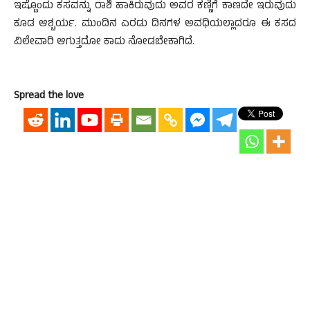
ಇಷ್ಟೊಂದು ಕಸವನ್ನು ರಾಶಿ ಹಾಕಿರುವುದು ಅವರ ಕಣ್ಣಿಗೆ ಕಾಣದೇ ಇರುವುದು
ಕೂಡ ಆಶ್ಚರ್ಯ. ಮುಂದಿನ ಎರಡು ದಿನಗಳ ಅವಧಿಯಲ್ಲಾದರೂ ಈ ಕಸದ
ವಿಲೇವಾರಿ ಆಗುತ್ತದೋ ಕಾದು ನೋಡಬೇಕಾಗಿದೆ.
Spread the love