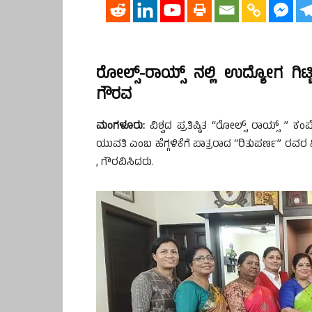
ರೋಲ್ಸ್-ರಾಯ್ಸ್‌ ನಲ್ಲಿ ಉದ್ಯೋಗ ಗಿ
ಗೌರವ
ಮಂಗಳೂರು:
ವಿಶ್ವದ ಪ್ರತಿಷ್ಠಿತ “ರೋಲ್ಸ್ ರಾಯ್ಸ್ ” 
ಯುವತಿ ಎಂಬ ಹೆಗ್ಗಳಿಕೆಗೆ ಪಾತ್ರರಾದ “ರಿತುಪರ್ಣ” ರವ
, ಗೌರವಿಸಿದರು.