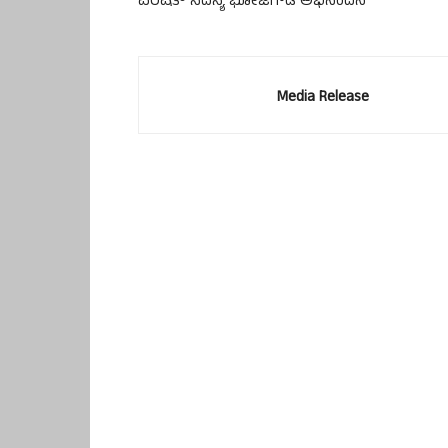
ಪರಿಷತ್ ಸದಸ್ಯ ಭೋಜೆಗೌಡ ಅಭಿನಂದನೆ
Media Release