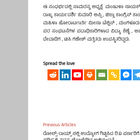
ಈ ಸಂಧರ್ಭದಲ್ಲಿ ಸಾಮರಸ್ಯ ಅಧ್ಯಕ್ಷೆ ಮಂಜುಳಾ ನಾಯಕ್ , 
ರಾಜ್ಯ ಕಾರ್ಯದರ್ಶಿ ಕುಮಾರಿ ಅಪ್ಪಿ , ಜಿಲ್ಲಾ ಕಾಂಗ್ರೆಸ್ 
ಮಹಿಳಾ ಹೋರಾಟಗಾರ್ತಿ ಮೀನಾ ಟೆಲ್ಲಿಸ್ , ಮಂಗಳೂರು 
ಪರ ಸಂಘಟನೆಗಳ ಪದಾಧಿಕಾರಿಗಳಾದ ವಿದ್ಯಾ ಶೆಣೈ , 
ದೇವಾಡಿಗ , ಟಿಸಿ ಗಣೇಶ್ ಮತ್ತಿತರು ಉಪಸ್ಥಿತರಿದ್ದರು.
Spread the love
Previous Articles
ರೋಲ್ಸ್-ರಾಯ್ಸ್ ನಲ್ಲಿ ಉದ್ಯೋಗ ಗಿಟ್ಟಿಸಿದ ರಿತು ಪರ್ಣರಿಗೆ