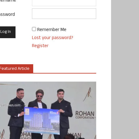
sername
assword
Remember Me
Lost your password?
Register
Featured Article