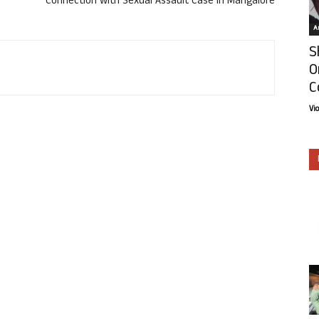
Connection with Sexual Assault Case in Mangalore
Ar
S
O
C
Vi