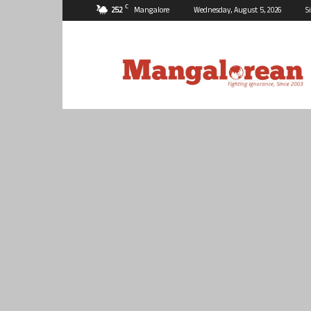
C
25.2
Mangalore
Wednesday, August 5, 2026
S
Mangalorean.com