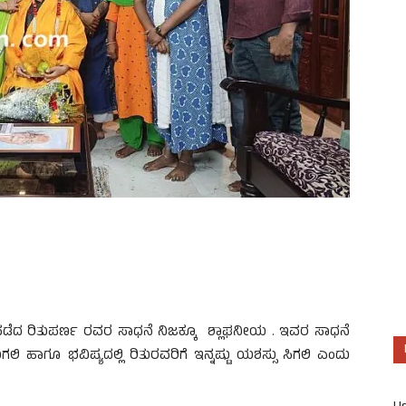
ೋಗ ಪಡೆದ ರಿತುಪರ್ಣ ರವರ ಸಾಧನೆ ನಿಜಕ್ಕೂ ಶ್ಲಾಘನೀಯ . ಇವರ ಸಾಧನೆ
ಹಾಗೂ ಭವಿಷ್ಯದಲ್ಲಿ ರಿತುರವರಿಗೆ ಇನ್ನಷ್ಟು ಯಶಸ್ಸು ಸಿಗಲಿ ಎಂದು