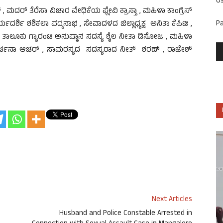
U
ಮದರ್ ತೆರೆಸಾ ವಿಚಾರ ವೇಧಿಕೆಯ ಫ್ಲೇವಿ ಕ್ರಾಸ್ತಾ , ಮಹಿಳಾ ಕಾಂಗ್ರೆಸ್
P
ಕಾರ್ಯದರ್ಶಿ ಶಶಿಕಲಾ ಪದ್ಮನಾಭ , ಸೇವಾದಳದ ಜಿಲ್ಲಾಧ್ಯಕ್ಷ ಅನಿತಾ ಕೆಪಿಟಿ ,
ತಾಲೂಕು ಗ್ಯಾರಂಟಿ ಅನುಷ್ಠಾನ ಸದಸ್ಯೆ ಶೈಲ ನೀತಾ ಡಿಸೋಜ , ಮಹಿಳಾ
ಅರ್ಚನಾ ಆಚರ್ , ಸಾಮರಸ್ಯದ ಸದಸ್ಯರಾದ ನೀತ್ ಶರಣ್ , ರಾಜೇಶ್
Next Articles
Husband and Police Constable Arrested in