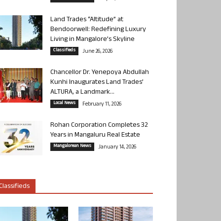
Land Trades “Altitude” at
Bendoorwell: Redefining Luxury
Living in Mangalore’s Skyline
Classifieds
June 26, 2026
Chancellor Dr. Yenepoya Abdullah
Kunhi Inaugurates Land Trades’
ALTURA, a Landmark...
Local News
February 11, 2026
Rohan Corporation Completes 32
Years in Mangaluru Real Estate
Mangalorean News
January 14, 2026
Classifieds