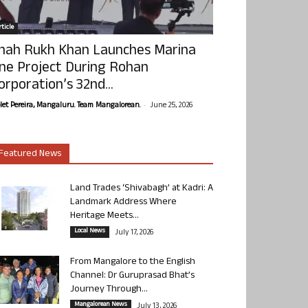
ticle
hah Rukh Khan Launches Marina
ne Project During Rohan
orporation’s 32nd...
-
olet Pereira, Mangaluru. Team Mangalorean.
June 25, 2026
Featured News
Land Trades ‘Shivabagh’ at Kadri: A
Landmark Address Where
Heritage Meets...
Local News
July 17, 2026
From Mangalore to the English
Channel: Dr Guruprasad Bhat’s
Journey Through...
Mangalorean News
July 13, 2026