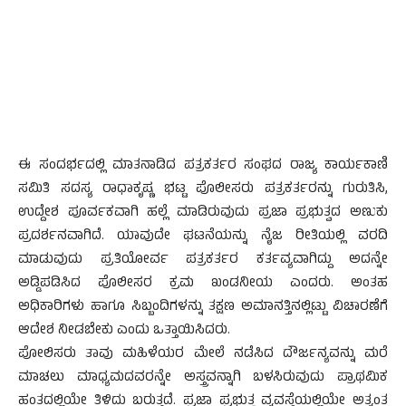
ಈ ಸಂದರ್ಭದಲ್ಲಿ ಮಾತನಾಡಿದ ಪತ್ರಕರ್ತರ ಸಂಘದ ರಾಜ್ಯ ಕಾರ್ಯಕಾಣಿ
ಸಮಿತಿ ಸದಸ್ಯ ರಾಧಾಕೃಷ್ಣ ಭಟ್ಟ ಪೊಲೀಸರು ಪತ್ರಕರ್ತರನ್ನು ಗುರುತಿಸಿ,
ಉದ್ದೇಶ ಪೂರ್ವಕವಾಗಿ ಹಲ್ಲೆ ಮಾಡಿರುವುದು ಪ್ರಜಾ ಪ್ರಭುತ್ವದ ಅಣುಕು
ಪ್ರದರ್ಶನವಾಗಿದೆ. ಯಾವುದೇ ಘಟನೆಯನ್ನು ನೈಜ ರೀತಿಯಲ್ಲಿ ವರದಿ
ಮಾಡುವುದು ಪ್ರತಿಯೋರ್ವ ಪತ್ರಕರ್ತರ ಕರ್ತವ್ಯವಾಗಿದ್ದು ಅದನ್ನೇ
ಅಡ್ಡಿಪಡಿಸಿದ ಪೊಲೀಸರ ಕ್ರಮ ಖಂಡನೀಯ ಎಂದರು. ಅಂತಹ
ಅಧಿಕಾರಿಗಳು ಹಾಗೂ ಸಿಬ್ಬಂದಿಗಳನ್ನು ತಕ್ಷಣ ಅಮಾನತ್ತಿನಲ್ಲಿಟ್ಟು ವಿಚಾರಣೆಗೆ
ಆದೇಶ ನೀಡಬೇಕು ಎಂದು ಒತ್ತಾಯಿಸಿದರು.
ಪೋಲಿಸರು ತಾವು ಮಹಿಳೆಯರ ಮೇಲೆ ನಡೆಸಿದ ದೌರ್ಜನ್ಯವನ್ನು ಮರೆ
ಮಾಚಲು ಮಾಧ್ಯಮದವರನ್ನೇ ಅಸ್ತ್ರವನ್ನಾಗಿ ಬಳಸಿರುವುದು ಪ್ರಾಥಮಿಕ
ಹಂತದಲ್ಲಿಯೇ ತಿಳಿದು ಬರುತ್ತದೆ. ಪ್ರಜಾ ಪ್ರಭುತ್ವ ವ್ಯವಸ್ಥೆಯಲ್ಲಿಯೇ ಅತ್ಯಂತ