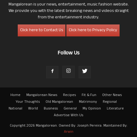
Mangalorean is your news, entertainment, music fashion website.
We provide you with the latest breaking news and videos straight
from the entertainment industry.
Click here to Contact Us
Click here to Privacy Policy
Follow Us
Home
Mangalorean News
Recipes
Fit & Fun
Other News
Your Thoughts
Old Mangalorean
Matrimony
Regional
National
World
Business
General
My Opinion
Literature
Advertise With Us
Copyright 2026 Mangalorean. Owned By: Joseph Pereira. Maintained By:
Arwin