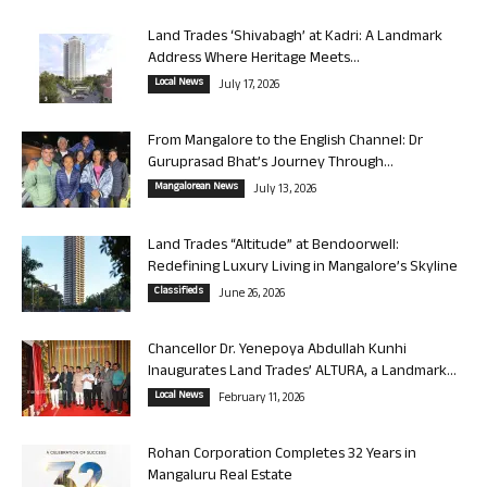
Land Trades ‘Shivabagh’ at Kadri: A Landmark
Address Where Heritage Meets...
Local News
July 17, 2026
From Mangalore to the English Channel: Dr
Guruprasad Bhat’s Journey Through...
Mangalorean News
July 13, 2026
Land Trades “Altitude” at Bendoorwell:
Redefining Luxury Living in Mangalore’s Skyline
Classifieds
June 26, 2026
Chancellor Dr. Yenepoya Abdullah Kunhi
Inaugurates Land Trades’ ALTURA, a Landmark...
Local News
February 11, 2026
Rohan Corporation Completes 32 Years in
Mangaluru Real Estate