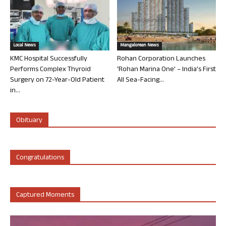
Local News
Mangalorean News
KMC Hospital Successfully
Rohan Corporation Launches
Performs Complex Thyroid
‘Rohan Marina One’ – India’s First
Surgery on 72-Year-Old Patient
All Sea-Facing...
in...
Obituary
Congratulations
Captured Moments