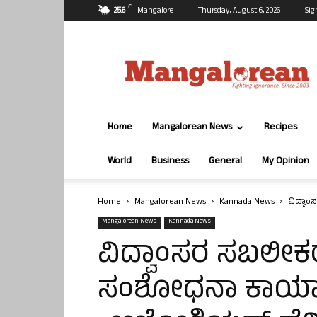
C
25.6
Mangalore
Thursday, August 6, 2026
Sig
Mangalorean.com
Home
Mangalorean News
Recipes
World
Business
General
My Opinion
Home
Mangalorean News
Kannada News
ವಿದ್ವಾ
Mangalorean News
Kannada News
ವಿದ್ವಾಂಸರ ಸಬಲೀಕರ
ಸಂಶೋಧನಾ ಕಾರ್ಯ