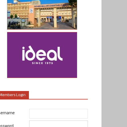
Members Login
sername
assword