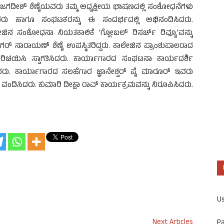
ುಡ್ಪಿ ಜಗದೀಶ್ ಶೆಣೈಯವರು ತಮ್ಮ ಅಧ್ಯಕ್ಷೀಯ ಭಾಷಣದಲ್ಲಿ ಸಂಶೋಧನೆಗಳು
ಎಂದರು ಹಾಗೂ ಸಂಘಟಕರನ್ನು ಈ ಸಂದರ್ಭದಲ್ಲಿ ಅಭಿನಂದಿಸಿದರು.
ೇಜಿನ ಸಂಶೋಧನಾ ನಿಯತಕಾಲಿಕೆ ‘ಗ್ಲೋಬಲ್ ರಿಸರ್ಚ್ ರಿವ್ಯೂ’ವನ್ನು
್ ನಾರಾಯಣ್ ಶೆಣೈ ಉಪಸ್ಥಿತರಿದ್ದರು. ಕಾಲೇಜಿನ ಪ್ರಾಂಶುಪಾಲರಾದ
ರಿಚಯಿಸಿ ಸ್ವಾಗತಿಸಿದರು. ಕಾರ್ಯಾಗಾರದ ಸಂಘಟನಾ ಕಾರ್ಯದರ್ಶಿ
ಡಿದರು. ಕಾರ್ಯಾಗಾರದ ಸಲಹೆಗಾರ ಜ್ಞಾನೇಶ್ವರ್ ಪೈ ಮಾರೂರ್ ಇವರು
 ವಂದಿಸಿದರು. ಕುಮಾರಿ ದೀಕ್ಷಾ ರಾವ್ ಕಾರ್ಯಕ್ರಮವನ್ನು ನಿರೂಪಿಸಿದರು.
U
Next Articles
P