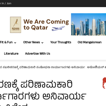
n In / Join
Fit & Fun
Other News
Your Thoughts
Old Mangalorean
Literature
Advertise With Us
ಂಸರ ಸಬಲೀಕರಣಕ್ಕೆ ಪರಿಣಾಮಕಾರಿ ಸಂಶೋಧನಾ ಕಾರ್ಯಾಗಾರಗಳು ಅನಿವಾರ್ಯ : ಅಲೋಶಿಯಸ್ ಹೆನ್ರಿ
ಣಕ್ಕೆ ಪರಿಣಾಮಕಾರಿ
ಾಗಾರಗಳು ಅನಿವಾರ್ಯ