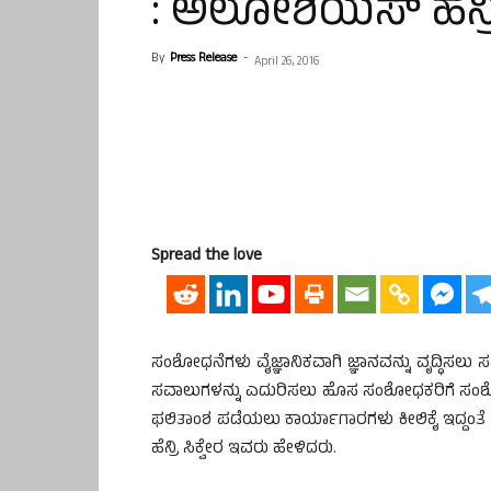
: ಅಲೋಶಿಯಸ್ ಹೆನ್ರಿ 
By
Press Release
-
April 26, 2016
Spread the love
ಸಂಶೋಧನೆಗಳು ವೈಜ್ಞಾನಿಕವಾಗಿ ಜ್ಞಾನವನ್ನು ವೃದ್ಧಿಸಲು
ಸವಾಲುಗಳನ್ನು ಎದುರಿಸಲು ಹೊಸ ಸಂಶೋಧಕರಿಗೆ ಸಂ
ಫಲಿತಾಂಶ ಪಡೆಯಲು ಕಾರ್ಯಾಗಾರಗಳು ಕೀಲಿಕೈ ಇದ್ದಂ
ಹೆನ್ರಿ ಸಿಕ್ವೇರ ಇವರು ಹೇಳಿದರು.