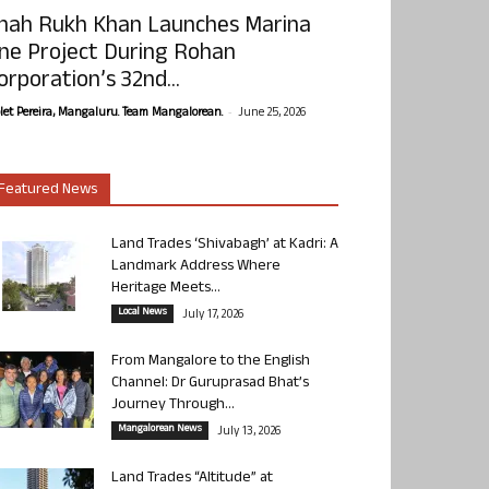
hah Rukh Khan Launches Marina
ne Project During Rohan
orporation’s 32nd...
-
olet Pereira, Mangaluru. Team Mangalorean.
June 25, 2026
Featured News
Land Trades ‘Shivabagh’ at Kadri: A
Landmark Address Where
Heritage Meets...
Local News
July 17, 2026
From Mangalore to the English
Channel: Dr Guruprasad Bhat’s
Journey Through...
Mangalorean News
July 13, 2026
Land Trades “Altitude” at