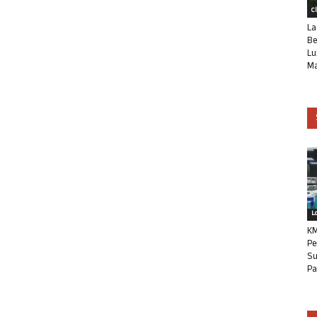
C
La
Be
Lu
Ma
L
KM
Pe
Su
Pa