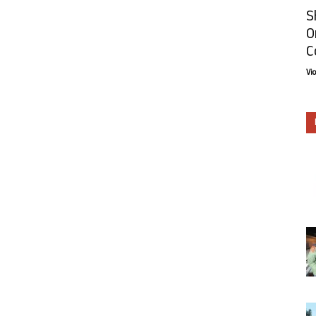
S
O
C
Vi