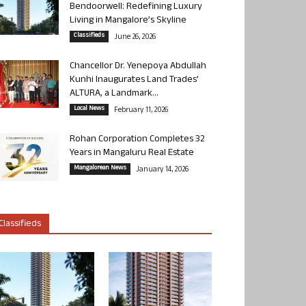
Bendoorwell: Redefining Luxury
Living in Mangalore’s Skyline
Classifieds
June 26, 2026
Chancellor Dr. Yenepoya Abdullah
Kunhi Inaugurates Land Trades’
ALTURA, a Landmark...
Local News
February 11, 2026
Rohan Corporation Completes 32
Years in Mangaluru Real Estate
Mangalorean News
January 14, 2026
Classifieds