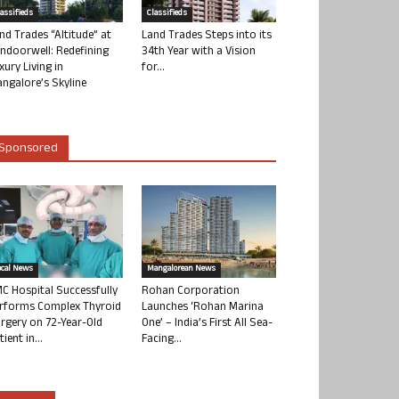
lassifieds
Classifieds
nd Trades “Altitude” at
Land Trades Steps into its
ndoorwell: Redefining
34th Year with a Vision
xury Living in
for...
ngalore’s Skyline
Sponsored
ocal News
Mangalorean News
C Hospital Successfully
Rohan Corporation
rforms Complex Thyroid
Launches ‘Rohan Marina
rgery on 72-Year-Old
One’ – India’s First All Sea-
tient in...
Facing...