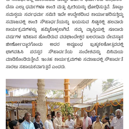
ಈ ಸಂದರ್ಭದಲ್ಲಿ ಮಾತನಾಡಿದ ತೊಟ್ಟಂ ಚರ್ಚಿನ ಧರ್ಮಗುರು ವಂ|ಡೆನಿಸ್
ಡೆಸಾ ಎಲ್ಲಾ ಧರ್ಮಗಳೂ ಶಾಂತಿ ಮತ್ತು ಪ್ರೀತಿಯನ್ನು ಭೋಧಿಸುತ್ತವೆ. ತೊಟ್ಟಂ
ಸಮನ್ವಯ ಸರ್ವಧರ್ಮ ಸಮಿತಿ ಇದೇ ಉದ್ದೇಶದಿಂದ ಕಾರ್ಯಾಚರಿಸುತ್ತಿದ್ದು
ಸಮಾಜದಲ್ಲಿ ಶಾಂತಿ ಸೌಹಾರ್ಧತೆಯನ್ನು ಬಯಸುವ ನಿಟ್ಟಿನಲ್ಲಿ ಹಲವಾರು
ಕಾರ್ಯಕ್ರಮಗಳನ್ನು ಹಮ್ಮಿಕೊಳ್ಳಲಾಗಿದೆ. ನಮ್ಮ ವ್ಯಾಪ್ತಿಯಲ್ಲಿ ನೂರಾರು
ವರ್ಷಗಳ ಇತಿಹಾಸ ಹೊಂದಿರುವ ವಡಭಾಂಡೇಶ್ವರ ಬಲರರಾಮ ದೇವಸ್ಥಾನ
ಜೀರ್ಣೋದ್ಧಾರಗೊಂಡು ಅದರ ಅಷ್ಟಬಂಧ ಬ್ರಹ್ಮಕಲಶೋತ್ಸವದಲ್ಲಿ
ಭಾಗವಹಿಸಿ ಪರಸ್ಪರ ಸೌಹಾರ್ದತೆಯ ಸಂದೇಶವನ್ನು ವಿನಿಮಯ
ಮಾಡಿಕೊಂಡಿರುತ್ತೇವೆ. ಇಂತಹ ಕಾರ್ಯಕ್ರಮಗಳು ಸಮಾಜದಲ್ಲಿ ಸೌಹಾರ್ದತೆ
ಸಾರಲು ಸಹಾಯಕವಾಗುತ್ತದೆ ಎಂದರು.