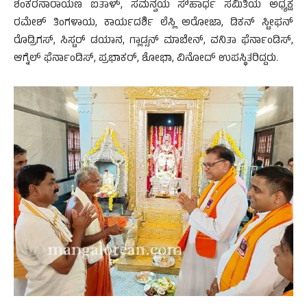
ಶಂಕರನಾರಾಯಣ ಐತಾಳ್, ಸಮನ್ವಯ ಸೌಹಾರ್ಧ ಸಮಿತಿಯ ಅಧ್ಯಕ್ಷ
ರಮೇಶ್ ತಿಂಗಳಾಯ, ಕಾರ್ಯದರ್ಶಿ ಲೆಸ್ಲಿ ಅರೋಜಾ, ಡಿಕನ್ ಸ್ಟೀಫನ್
ರೊಡ್ರಿಗಸ್, ಸಿಸ್ಟರ್ ಡಯಾನ, ಗ್ಲಾಡ್ಸನ್ ಮಾಬೇನ್, ವನಿತಾ ಫೆರ್ನಾಂಡಿಸ್,
ಆಗ್ನೆಲ್ ಫೆರ್ನಾಂಡಿಸ್, ಪ್ರಭಾಕರ್, ಶೋಭಾ, ವಿನೋದ್ ಉಪಸ್ಥಿತರಿದ್ದರು.