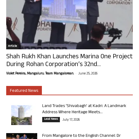
Article
Shah Rukh Khan Launches Marina One Project
During Rohan Corporation’s 32nd...
-
Violet Pereira, Mangaluru. Team Mangalorean.
June 25, 2026
Featured News
Land Trades ‘Shivabagh’ at Kadri: A Landmark
Address Where Heritage Meets...
Local News
July 17, 2026
From Mangalore to the English Channel: Dr