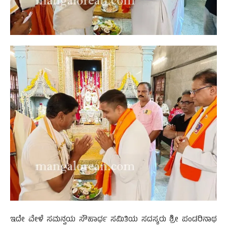
ಇದೇ ವೇಳೆ ಸಮನ್ವಯ ಸೌಹಾರ್ಧ ಸಮಿತಿಯ ಸದಸ್ಯರು ಶ್ರೀ ಪಂಡರಿನಾಥ