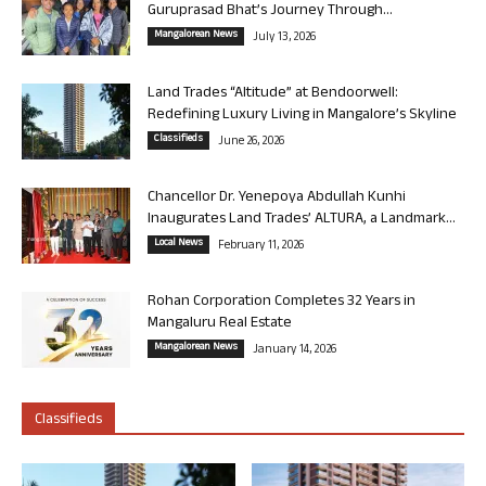
Guruprasad Bhat’s Journey Through...
Mangalorean News
July 13, 2026
Land Trades “Altitude” at Bendoorwell:
Redefining Luxury Living in Mangalore’s Skyline
Classifieds
June 26, 2026
Chancellor Dr. Yenepoya Abdullah Kunhi
Inaugurates Land Trades’ ALTURA, a Landmark...
Local News
February 11, 2026
Rohan Corporation Completes 32 Years in
Mangaluru Real Estate
Mangalorean News
January 14, 2026
Classifieds