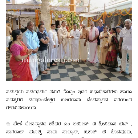
ಸಮನ್ವಯ ಸರ್ವಧರ್ಮ ಸಮಿತಿ ತೊಟ್ಟಂ ಇದರ ಪಧಾಧಿಕಾರಿಗಳು ಹಾಗೂ
ಸದಸ್ಯರಿಗೆ ವಡಭಾಂಡೇಶ್ವರ ಬಲರರಾಮ ದೇವಸ್ಥಾನದ ವತಿಯಿಂದ
ಗೌರವಿಸಲಾಯಿತು.
ಈ ವೇಳೆ ದೇವಸ್ಥಾನದ ಶಶಿಧರ ಎಂ ಅಮೀನ್, ಟಿ ಶ್ರೀನಿವಾಸ ಭಟ್ ,
ನಾಗರಾಜ್ ಮೂಲ್ಕಿ, ಸಾಧು ಸಾಲ್ಯಾನ್, ಪ್ರಕಾಶ್ ಜಿ ಕೊಡವೂರು,