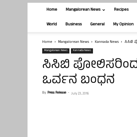
Home
Mangalorean News
Recipes
World
Business
General
My Opinion
Home
Mangalorean News
Kannada News
ಸಿಸಿಬಿ 
Mangalorean News
Kannada News
ಸಿಸಿಬಿ ಪೋಲಿಸರಿಂದ 
ಒರ್ವನ ಬಂಧನ
By
Press Release
-
July 23, 2016