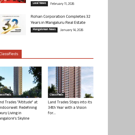
Local News
February 11, 2026
Rohan Corporation Completes 32
Years in Mangaluru Real Estate
Mangalorean News
January 14, 2026
Classifieds
lassifieds
Classifieds
nd Trades “Altitude” at
Land Trades Steps into its
ndoorwell: Redefining
34th Year with a Vision
xury Living in
for...
ngalore’s Skyline