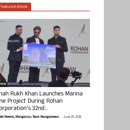
Featured Article
ticle
hah Rukh Khan Launches Marina
ne Project During Rohan
orporation’s 32nd...
-
olet Pereira, Mangaluru. Team Mangalorean.
June 25, 2026