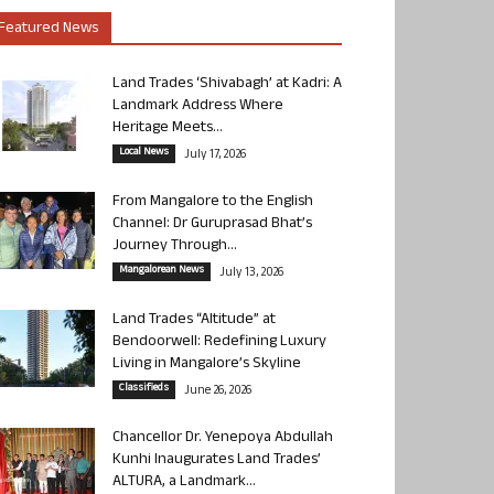
Featured News
Land Trades ‘Shivabagh’ at Kadri: A
Landmark Address Where
Heritage Meets...
Local News
July 17, 2026
From Mangalore to the English
Channel: Dr Guruprasad Bhat’s
Journey Through...
Mangalorean News
July 13, 2026
Land Trades “Altitude” at
Bendoorwell: Redefining Luxury
Living in Mangalore’s Skyline
Classifieds
June 26, 2026
Chancellor Dr. Yenepoya Abdullah
Kunhi Inaugurates Land Trades’
ALTURA, a Landmark...