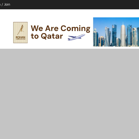
n / Join