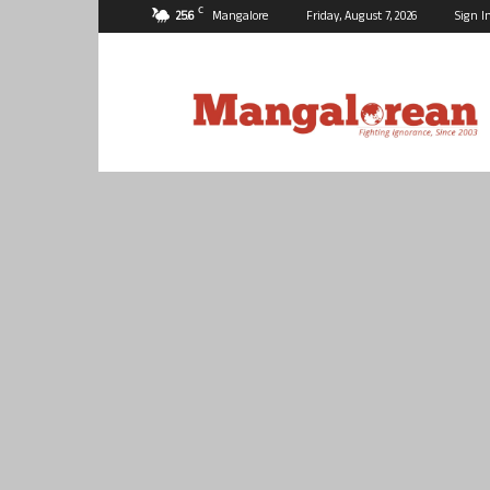
C
25.6
Mangalore
Friday, August 7, 2026
Sign I
Mangalorean.com