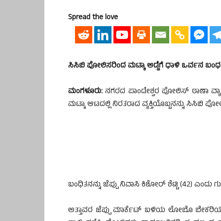
Spread the love
ಸಿಸಿಬಿ ಪೋಲಿಸರಿಂದ ಮಟ್ಕಾ ಅಡ್ಡೆಗೆ ಧಾಳಿ ಒರ್ವನ ಬಂ
ಮಂಗಳೂರು:
ನಗರದ ಪಾಂಡೇಶ್ವರ ಪೋಲಿಸ್ ಠಾಣಾ ವ್ಯಾಪ
ಮಟ್ಕಾ ಆಟದಲ್ಲಿ ನಿರತರಾದ ವ್ಯಕ್ತಿಯೊಬ್ಬನನ್ನು ಸಿಸಿಬಿ ಪೋ
ಬಂಧಿತನನ್ನು ಜೆಪ್ಪು ನಿವಾಸಿ ಕಿಶೋರ್ ಶೆಟ್ಟಿ (42) ಎಂದು ಗ
ಅತ್ತಾವರ ಜೆಪ್ಪು ಮಾರ್ಕೆಟ್ ಬಳಿಯ ಲೋಬೊ ಬೇಕರಿಯ ಹ