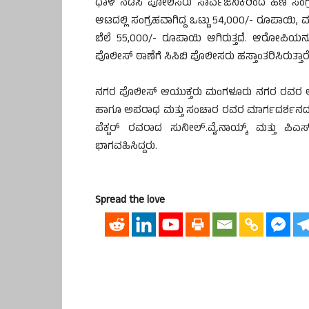
ಧಾಳಿ ನಡೆಸಿ ಪೋಲಿಸರು ಸಾರ್ವಜನಿಕರಿಂದ ಹಣ ಸಂಗ್ರಹ ಮ
ಆಟದಲ್ಲಿ ಸಂಗ್ರಹವಾಗಿದ್ದ ಒಟ್ಟು 54,000/- ರೂಪಾಯಿ, ಮಟ
ಬೆಲೆ 55,000/- ರೂಪಾಯಿ ಆಗಿರುತ್ತದೆ. ಆರೋಪಿಯನ್ನು
ಪೊಲೀಸ್ ಠಾಣೆಗೆ ಸಿಸಿಬಿ ಪೊಲೀಸರು ಹಸ್ತಾಂತರಿಸಿರುತ್ತಾರೆ
ನಗರ ಪೊಲೀಸ್ ಆಯುಕ್ತರು ಮಂಗಳೂರು ನಗರ ರವರ ಆದೇ
ಹಾಗೂ ಅಪರಾಧ ಮತ್ತು ಸಂಚಾರ ರವರ ಮಾರ್ಗದರ್ಶನದಂತ
ಪೆಕ್ಟರ್ ರವರಾದ ಸುನೀಲ್.ವೈ.ನಾಯ್ಕ್ ಮತ್ತು ಪಿಎ
ಭಾಗವಹಿಸಿದ್ದರು.
Spread the love