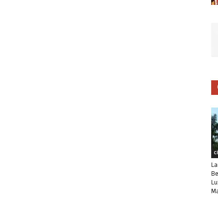
C
La
Be
Lu
Ma