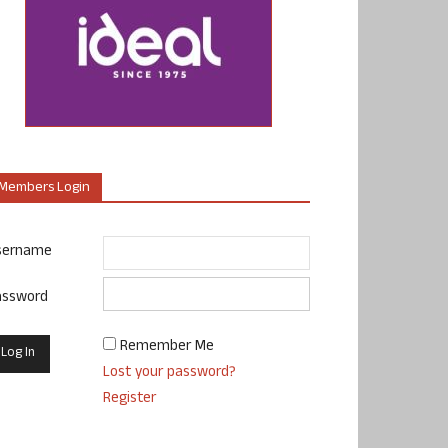
Members Login
sername
assword
Remember Me
Lost your password?
Register