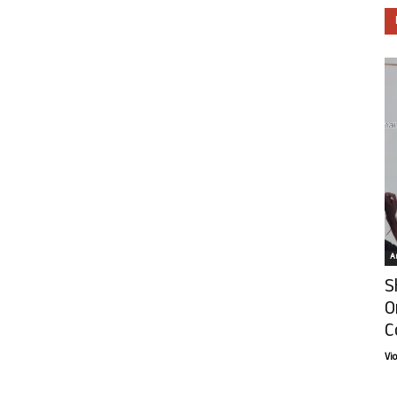
Ar
S
O
C
Vi