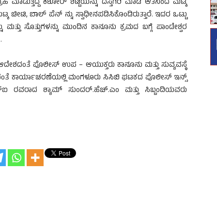
ಾಡುತ್ತಿದ್ದ ಕಿಶೋರ್ ಶೆಟ್ಟಿಯನ್ನು ದಸ್ತಗಿರಿ ಮಾಡಿ ಆತನಿಂದ ಮಟ್ಕ
್ಕ ಚೀಟಿ, ಬಾಲ್ ಪೆನ್ ನ್ನು ಸ್ವಾಧೀನಪಡಿಸಿಕೊಂಡಿರುತ್ತಾರೆ. ಇದರ ಒಟ್ಟು
 ಮತ್ತು ಸೊತ್ತುಗಳನ್ನು ಮುಂದಿನ ಕಾನೂನು ಕ್ರಮದ ಬಗ್ಗೆ ಪಾಂಡೇಶ್ವರ
.
ಶದಂತೆ ಪೊಲೀಸ್ ಉಪ – ಆಯುಕ್ತರು ಕಾನೂನು ಮತ್ತು ಸುವ್ಯವಸ್ಥೆ
ೆ ಕಾರ್ಯಾಚರಣೆಯಲ್ಲಿ ಮಂಗಳೂರು ಸಿಸಿಬಿ ಘಟಕದ ಪೊಲೀಸ್ ಇನ್ಸ್
ಸ್ಐ ರವರಾದ ಶ್ಯಾಮ್ ಸುಂದರ್.ಹೆಚ್.ಎಂ ಮತ್ತು ಸಿಬ್ಬಂದಿಯವರು