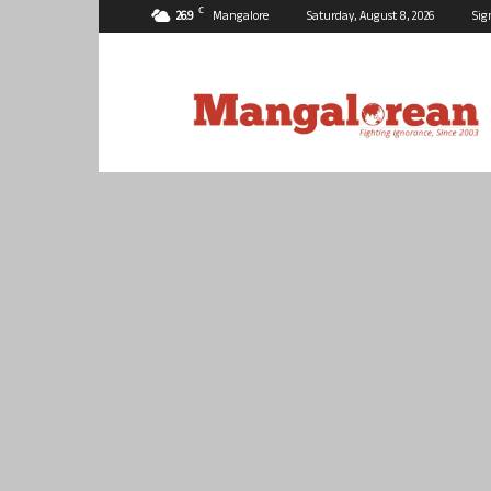
C
26.9
Mangalore
Saturday, August 8, 2026
Sig
Mangalorean.com