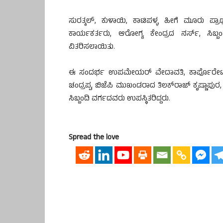
ಸುರತ್ಕಲ್, ಕುಳಾಯಿ, ಕಾಟಿಪಳ್ಳ ಹೀಗೆ ಮೂರು ಪ್ರ
ಕಾರ್ಯಕರ್ತರು, ಆರೋಗ್ಯ ಕೇಂದ್ರದ ನರ್ಸ್, ಸಿಬ್ಬ
ವಿತರಿಸಲಾಯಿತು.
ಈ ಸಂದರ್ಭ ಉಪಮೇಯರ್ ವೇದಾವತಿ, ಕಾರ್ಪೊರೇಟರ್
ಚಂದ್ರಪ್ಪ, ಬಿಜೆಪಿ ಮುಖಂಡರಾದ ತಿಲಕ್‌ರಾಜ್ ಕೃಷ್ಣಾಪ
ಸಿಬ್ಬಂದಿ ವರ್ಗದವರು ಉಪಸ್ಥಿತರಿದ್ದರು.
Spread the love