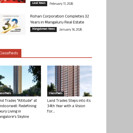
Local News
February 11, 2026
Rohan Corporation Completes 32
Years in Mangaluru Real Estate
Mangalorean News
January 14, 2026
Classifieds
lassifieds
Classifieds
nd Trades “Altitude” at
Land Trades Steps into its
ndoorwell: Redefining
34th Year with a Vision
xury Living in
for...
ngalore’s Skyline