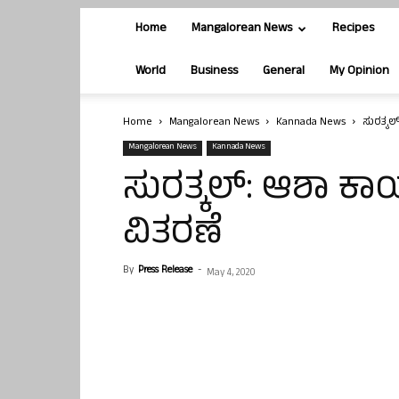
Home
Mangalorean News
Recipes
World
Business
General
My Opinion
Home
Mangalorean News
Kannada News
ಸುರತ್ಕಲ
Mangalorean News
Kannada News
ಸುರತ್ಕಲ್: ಆಶಾ ಕಾರ
ವಿತರಣೆ
By
Press Release
-
May 4, 2020