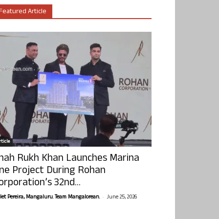
Featured Article
ticle
hah Rukh Khan Launches Marina
ne Project During Rohan
orporation’s 32nd...
-
olet Pereira, Mangaluru. Team Mangalorean.
June 25, 2026