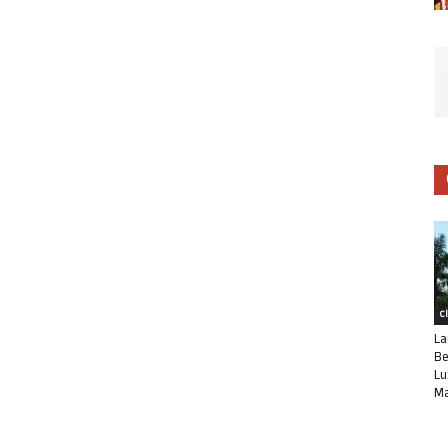
C
La
Be
Lu
Ma