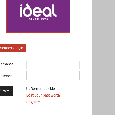
Members Login
sername
assword
Remember Me
Lost your password?
Register