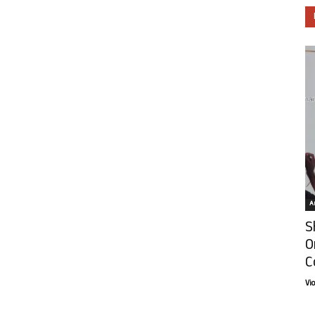
Ar
S
O
C
Vi