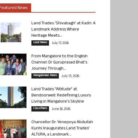
Featured News
Land Trades ‘Shivabagh’ at Kadri: A
Landmark Address Where
Heritage Meets...
Local News
July 17, 2026
From Mangalore to the English
Channel: Dr Guruprasad Bhat’s
Journey Through...
Mangalorean News
July 13, 2026
Land Trades “Altitude” at
Bendoorwell: Redefining Luxury
Living in Mangalore’s Skyline
Classifieds
June 26, 2026
Chancellor Dr. Yenepoya Abdullah
Kunhi Inaugurates Land Trades’
ALTURA, a Landmark...