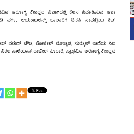
ಾಥಮಿಕ ಆರೋಗ್ಯ ಕೇಂದ್ರದ ವಿಭಾಗದಲ್ಲಿ ಕೆಲಸ ನಿರ್ವಹಿಸುವ ಆಶಾ
ಂದಿ ವರ್ಗ, ಆಯಂಬುಲೆನ್ಸ್ ಚಾಲಕರಿಗೆ ದಿನಸಿ ಸಾಮಗ್ರಿಯ ಕಿಟ್
 ವರುಣ್ ಚೌಟ, ಲೋಕೇಶ್ ಬೊಳ್ಳಾಜೆ, ಸುರತ್ಕಲ್ ಠಾಣೆಯ ಸಿಐ
ುರ, ವಿಠಲ ಸಾಲಿಯಾನ್,ರಾಜೇಶ್ ಕೊಠಾರಿ, ಪ್ರಾಥಮಿಕ ಆರೋಗ್ಯ ಕೇಂದ್ರದ