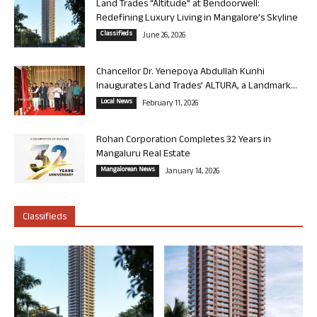
Land Trades “Altitude” at Bendoorwell:
Redefining Luxury Living in Mangalore’s Skyline
Classifieds
June 26, 2026
Chancellor Dr. Yenepoya Abdullah Kunhi
Inaugurates Land Trades’ ALTURA, a Landmark...
Local News
February 11, 2026
Rohan Corporation Completes 32 Years in
Mangaluru Real Estate
Mangalorean News
January 14, 2026
Classifieds