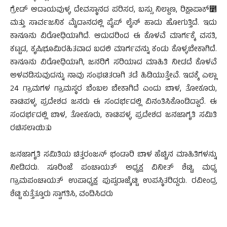
ಗ್ರೇಡ್ ಆದಾಯವುಳ್ಳ ದೇವಸ್ಥಾನದ ಪರಿಸರ, ಬಸ್ಸು ನಿಲ್ದಾಣ, ರಿಕ್ಷಾಪಾಕ್೵
ಮತ್ತು ಸಾರ್ವಜನಿಕ ಮೈದಾನದಲ್ಲಿ ಪೈಪ್ ಲೈನ್ ಹಾದು ಹೋಗುತ್ತಿದೆ. ಇದು
ಕಾನೂನು ವಿರೋಧಿಯಾಗಿದೆ. ಆದುದರಿಂದ ಈ ಕೊಳವೆ ಮಾರ್ಗಕ್ಕೆ ವಸತಿ,
ಕಟ್ಟಡ, ಕೃಷಿಭೂಮಿರಹಿತವಾದ ಬದಲಿ ಮಾರ್ಗವನ್ನು ಕಂಡು ಕೊಳ್ಳಬೇಕಾಗಿದೆ.
ಕಾನೂನು ವಿರೋಧಿಯಾಗಿ, ಜನರಿಗೆ ಸರಿಯಾದ ಮಾಹಿತಿ ನೀಡದೆ ಕೊಳವೆ
ಅಳವಡಿಸುವುದನ್ನು ನಾವು ಸಂಘಟಿತರಾಗಿ ತಡೆ ಹಿಡಿಯುತ್ತೇವೆ. ಇದಕ್ಕೆ ಎಲ್ಲಾ
24 ಗ್ರಾಮಗಳ ಗ್ರಾಮಸ್ಥರ ಬೆಂಬಲ ಬೇಕಾಗಿದೆ ಎಂದು ಬಾಳ, ತೋಕೂರು,
ಕಾಟಿಪಳ್ಳ ಪ್ರದೇಶದ ಜನರು ಈ ಸಂದರ್ಭದಲ್ಲಿ ವಿನಂತಿಸಿಕೊಂಡಿದ್ದಾರೆ. ಈ
ಸಂದರ್ಭದಲ್ಲಿ ಬಾಳ, ತೋಕೂರು, ಕಾಟಿಪಳ್ಳ ಪ್ರದೇಶದ ಜನಜಾಗೃತಿ ಸಮಿತಿ
ರಚಿಸಲಾಯಿತು
ಜನಜಾಗೃತಿ ಸಮಿತಿಯ ಚಿತ್ತರಂಜನ್ ಭಂಡಾರಿ ಬಾಳ ಹೆಚ್ಚಿನ ಮಾಹಿತಿಗಳನ್ನು
ನೀಡಿದರು. ಸೂರಿಂಜೆ ಪಂಚಾಯತ್ ಅಧ್ಯಕ್ಷ ವಿನೀತ್ ಶೆಟ್ಟಿ, ಮಧ್ಯ
ಗ್ರಾಮಪಂಚಾಯತ್ ಉಪಾಧ್ಯಕ್ಷ ಪುಷ್ಪರಾಜ್ಶೆಟ್ಟಿ ಉಪಸ್ಥಿತರಿದ್ದರು. ರವೀಂದ್ರ
ಶೆಟ್ಟಿ ಕುತ್ತೆತ್ತೂರು ಸ್ವಾಗತಿಸಿ, ವಂದಿಸಿದರು