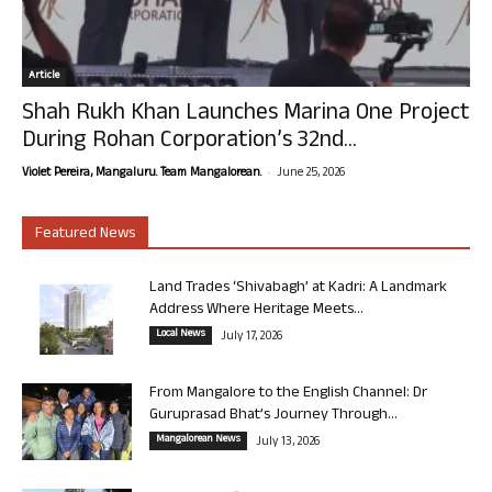
Article
Shah Rukh Khan Launches Marina One Project
During Rohan Corporation’s 32nd...
-
Violet Pereira, Mangaluru. Team Mangalorean.
June 25, 2026
Featured News
Land Trades ‘Shivabagh’ at Kadri: A Landmark
Address Where Heritage Meets...
Local News
July 17, 2026
From Mangalore to the English Channel: Dr
Guruprasad Bhat’s Journey Through...
Mangalorean News
July 13, 2026