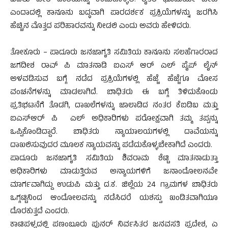
ಬದಲು ಬೇರೆ ದಾರಿಯನ್ನು ಕಂಡುಕೊಳ್ಳಲಿ. ರೈತರ ಭೂಮಿಯೇ ಬೇಕು
ಎಂದಾದಲ್ಲಿ ಕಾನೂನು ಬದ್ಧವಾಗಿ ಪಾರದರ್ಶಕ ಪ್ರಕ್ರಿಯೆಗಳನ್ನು ಜರಗಿಸಿ
ಹೆಚ್ಚಿನ ಮೊತ್ತದ ಪರಿಹಾರವನ್ನು ನೀಡಲಿ ಎಂದು ಅವರು ಹೇಳಿದರು.
ತೋಕೂರು – ಪಾದೂರು ಜನಜಾಗೃತಿ ಸಮಿತಿಯ ಕಾನೂನು ಸಲಹೆಗಾರರಾದ
ಜಗದೀಶ ರಾವ್ ಪಿ ಮಾತನಾಡಿ ಐಎಸ್ ಆರ್ ಎಲ್ ಪೈಪ್ ಲೈನ್
ಅಳವಡಿಸುವ ಬಗ್ಗೆ ನಡೆದ ಪ್ರಕ್ರಿಯೆಗಳಲ್ಲಿ ಹೆಜ್ಜೆ ಹೆಜ್ಜೆಗೂ ಮೋಸ
ವಂಚನೆಗಳನ್ನು ಮಾಡಲಾಗಿದೆ. ಬಾಧಿತರು ಈ ಬಗ್ಗೆ ತಿಳಿದುಕೊಂಡು
ಪ್ರತಿಭಟನೆಗೆ ತೊಡಗಿ, ದಾಖಲೆಗಳನ್ನು ಜಾಲಾಡಿದ ನಂತರ ಕೆಐಡಿಬ ಮತ್ತು
ಐಎಸ್ಆರ್ ಪಿ ಎಲ್ ಅಧಿಕಾರಿಗಳು ಪರೋಕ್ಷವಾಗಿ ತಮ್ಮ ತಪ್ಪನ್ನು
ಒಪ್ಪಿಕೊಂಡಿದ್ದಾರೆ. ಬಾಧಿತರು ನ್ಯಾಯಾಲಯಗಳಲ್ಲಿ ದಾವೆಯನ್ನು
ದಾಖಲಿಸುವುದರ ಮೂಲಕ ನ್ಯಾಯವನ್ನು ಪಡೆದುಕೊಳ್ಳಬೇಕಾಗಿದೆ ಎಂದರು.
ಪಾದೂರು ಜನಜಾಗೃತಿ ಸಮಿತಿಯ ಶಿವರಾಮ ಶೆಟ್ಟಿ ಮಾತನಾಡುತ್ತಾ
ಅಧಿಕಾರಿಗಳು ಮಾಡುತ್ತಿರುವ ಅನ್ಯಾಯಗಳಿಗೆ ಜನಾಂದೋಲನವೇ
ಮಾರ್ಗವಾಗಿದ್ದು ಉಡುಪಿ ಮತ್ತು ದ.ಕ. ಜಿಲ್ಲೆಯ 24 ಗ್ರಾಮಗಳ ಬಾಧಿತರು
ಒಗ್ಗಟ್ಟಿನಿಂದ ಆಂದೋಲವನ್ನು ನಡೆಸಿದರೆ ಯಶಸ್ವು ಖಂಡಿತವಾಗಿಯೂ
ದೊರಕುತ್ತದೆ ಎಂದರು.
ಕಾಟಿಪಳ್ಳದಲ್ಲಿ ಪಣಂಬೂರು ಪುನರ್ ನಿರ್ವಸಿತರ ಜನವಸತಿ ಪ್ರದೇಶ, ಎ