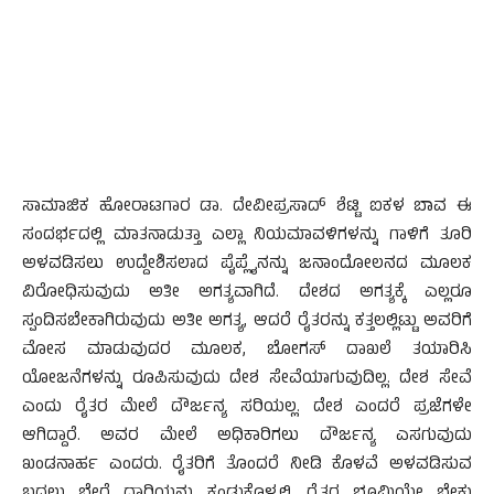
ಸಾಮಾಜಿಕ ಹೋರಾಟಗಾರ ಡಾ. ದೇವೀಪ್ರಸಾದ್ ಶೆಟ್ಟಿ ಐಕಳ ಬಾವ ಈ
ಸಂದರ್ಭದಲ್ಲಿ ಮಾತನಾಡುತ್ತಾ ಎಲ್ಲಾ ನಿಯಮಾವಳಿಗಳನ್ನು ಗಾಳಿಗೆ ತೂರಿ
ಅಳವಡಿಸಲು ಉದ್ದೇಶಿಸಲಾದ ಪೈಪ್ಲೈನನ್ನು ಜನಾಂದೋಲನದ ಮೂಲಕ
ವಿರೋಧಿಸುವುದು ಅತೀ ಅಗತ್ಯವಾಗಿದೆ. ದೇಶದ ಅಗತ್ಯಕ್ಕೆ ಎಲ್ಲರೂ
ಸ್ಪಂದಿಸಬೇಕಾಗಿರುವುದು ಅತೀ ಅಗತ್ಯ, ಆದರೆ ರೈತರನ್ನು ಕತ್ತಲಲ್ಲಿಟ್ಟು ಅವರಿಗೆ
ಮೋಸ ಮಾಡುವುದರ ಮೂಲಕ, ಬೋಗಸ್ ದಾಖಲೆ ತಯಾರಿಸಿ
ಯೋಜನೆಗಳನ್ನು ರೂಪಿಸುವುದು ದೇಶ ಸೇವೆಯಾಗುವುದಿಲ್ಲ. ದೇಶ ಸೇವೆ
ಎಂದು ರೈತರ ಮೇಲೆ ದೌರ್ಜನ್ಯ ಸರಿಯಲ್ಲ. ದೇಶ ಎಂದರೆ ಪ್ರಜೆಗಳೇ
ಆಗಿದ್ದಾರೆ. ಅವರ ಮೇಲೆ ಅಧಿಕಾರಿಗಲು ದೌರ್ಜನ್ಯ ಎಸಗುವುದು
ಖಂಡನಾರ್ಹ ಎಂದರು. ರೈತರಿಗೆ ತೊಂದರೆ ನೀಡಿ ಕೊಳವೆ ಅಳವಡಿಸುವ