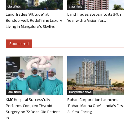
Classifieds
Classifieds
Land Trades “Altitude” at
Land Trades Steps into its 34th
Bendoorwell: Redefining Luxury
Year with a Vision for...
Living in Mangalore’s Skyline
Sponsored
Local News
Mangalorean News
KMC Hospital Successfully
Rohan Corporation Launches
Performs Complex Thyroid
‘Rohan Marina One’ – India’s First
Surgery on 72-Year-Old Patient
All Sea-Facing...
in...