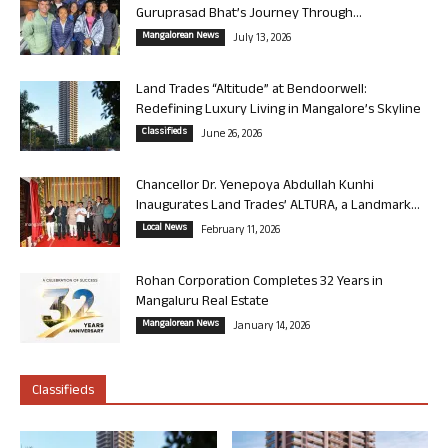
Guruprasad Bhat’s Journey Through...
Mangalorean News
July 13, 2026
Land Trades “Altitude” at Bendoorwell:
Redefining Luxury Living in Mangalore’s Skyline
Classifieds
June 26, 2026
Chancellor Dr. Yenepoya Abdullah Kunhi
Inaugurates Land Trades’ ALTURA, a Landmark...
Local News
February 11, 2026
Rohan Corporation Completes 32 Years in
Mangaluru Real Estate
Mangalorean News
January 14, 2026
Classifieds