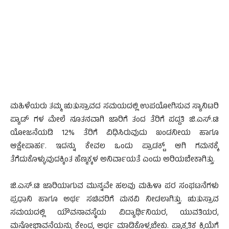
ಮಹಿಳೆಯರು ತಮ್ಮ ಋತುಸ್ರಾವದ ಸಮಯದಲ್ಲಿ ಉಪಯೋಗಿಸುವ ಸ್ಯಾನಿಟರಿ
ಪ್ಯಾಡ್ ಗಳ ಮೇಲೆ ನೂತನವಾಗಿ ಜಾರಿಗೆ ತಂದ ತೆರಿಗೆ ಪದ್ದತಿ ಜಿ.ಎಸ್.ಟಿ
ಯೋಜನೆಯಡಿ 12% ತೆರಿಗೆ ವಿಧಿಸಿರುವುದು ಖಂಡನೀಯ ಹಾಗೂ
ಆಕ್ಷೇಪಾರ್ಹ. ಇದನ್ನು ಕೇವಲ ಒಂದು ಪ್ರಾಡಕ್ಟ್ ಆಗಿ ಗಮನಕ್ಕೆ
ತೆಗೆದುಕೊಳ್ಳುವುದಕ್ಕಿಂತ ಹೆಣ್ಮಕ್ಕಳ ಅನಿರ್ವಾಯತೆ ಎಂದು ಅರಿಯಬೇಕಾಗಿತ್ತು.
ಜಿ.ಎಸ್.ಟಿ ಜಾರಿಯಾಗುವ ಮುನ್ನವೇ ಹಲವು ಮಹಿಳಾ ಪರ ಸಂಘಟನೆಗಳು
ಪ್ರಧಾನಿ ಹಾಗೂ ಅರ್ಥ ಸಚಿವರಿಗೆ ಮನವಿ ನೀಡಲಾಗಿತ್ತು. ಋತುಸ್ರಾವ
ಸಮಯದಲ್ಲಿ ಯೌವನಾವಸ್ಥೆಯ ವಿದ್ಯಾರ್ಥಿನಿಯರ, ಯುವತಿಯರ,
ಮನೋಭಾವನೆಯನ್ನು ಕೇಂದ್ರ ಅರ್ಥ ಮಾಡಿಕೊಳ್ಳಬೇಕು. ಪ್ರಾಕೃತಿಕ ಕ್ರಿಯೆಗೆ