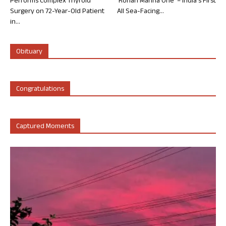
Performs Complex Thyroid
‘Rohan Marina One’ – India’s First
Surgery on 72-Year-Old Patient
All Sea-Facing...
in...
Obituary
Congratulations
Captured Moments