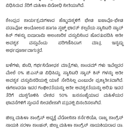
ವಿಧಿಸಿರುವ ತೆರಿಗೆ ಮಹಿಳಾ ವಿರೋಧಿ ನೀತಿಯಾಗಿದೆ.
ಕೇಂದ್ರದ ಕಾರ್ಯಕ್ರಮಗಳಾದ ಹೆಣ್ಣುಮಕ್ಕಳಿಗೆ ಭೇಟಿ ಬಚಾವೊ-ಭೇಟಿ
ಪಡಾವೋ ಆಂದೋಲನ ಹಾಗೂ ಸ್ವಚ್ಛ್ ಭಾರತ್ ಕಲ್ಪನೆಯ ಸ್ಯಾನಿಟರಿ ನ್ಯಾಪ್
ಕಿನ್ ಗಳನ್ನು ಐಷಾರಾಮಿ ಅಲಂಕಾರಿಕ ವಸ್ತುವಿನಿಂದ ಹೊರತುಪಡಿಸಿ ಅತೀ
ಅವಶ್ಯಕ ವಸ್ತುವೆಂದು ಪರಿಗಣಿಸಿದಾಗ ಮಾತ್ರ ಇನ್ನಷ್ಟು
ಅರ್ಥಪೂರ್ಣವಾಗುತ್ತದೆ.
ಬಳೆಗಳು, ಬಿಂದಿ, ಗರ್ಭನಿರೋಧಕ ಮಾತ್ರೆಗಳು, ಕಾಂಡಮ್ ಗಳು ಇವೆಲ್ಲದರ
ಮೇಲೆ 0% ಜಿ.ಎಸ್.ಟಿ ವಿಧಿಸಿದ್ದು, ಸ್ಯಾನಿಟರಿ ನ್ಯಾಪ್ ಕಿನ್ ಗಳನ್ನು ಅತೀ
ಅವಶ್ಯಕ ವಸ್ತುವಿನಡಿಯಲ್ಲಿ ಯಾಕೆ ಸೇರಿಸಿಲ್ಲ ಎಂಬುದೇ ಪ್ರಶ್ನಾತೀತವಾಗಿದೆ.
ಈಗಲಾದರೂ ಇದರ ಗಂಭೀರತೆಯನ್ನು ಅತೀ ಅವಶ್ಯಕತೆಯನ್ನು ಅರಿತು ಇದರ
ತೆರಿಗೆ ಮುಕ್ತಗೊಳಿಸಿ ದೇಶದ 50% ಜನಸಂಖ್ಯೆಯಾದ ಮಹಿಳೆಯರ
ಭಾವನೆಗಳಿಗೆ ಸ್ಪಂದನೆ ನೀಡಬೇಕಾಗಿ ಪತ್ರದಲ್ಲಿ ವಿನಂತಿಸಲಾಗಿದೆ.
ಜಿಲ್ಲಾ ಮಹಿಳಾ ಕಾಂಗ್ರೆಸ್ ಅಧ್ಯಕ್ಷೆ ವೆರೋನಿಕಾ ಕರ್ನೆಲಿಯೊ, ರಾಜ್ಯ ಕಾಂಗ್ರೆಸ್
ನಾಯಕಿ ಸರಳಾ ಕಾಂಚನ್, ಜಿಲ್ಲಾ ಮಹಿಳಾ ಕಾಂಗ್ರೆಸ್ ನಾಯಕಿಯರಾದ ಡಾ.