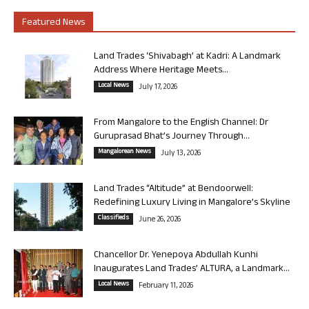
Featured News
Land Trades ‘Shivabagh’ at Kadri: A Landmark
Address Where Heritage Meets...
Local News
July 17, 2026
From Mangalore to the English Channel: Dr
Guruprasad Bhat’s Journey Through...
Mangalorean News
July 13, 2026
Land Trades “Altitude” at Bendoorwell:
Redefining Luxury Living in Mangalore’s Skyline
Classifieds
June 26, 2026
Chancellor Dr. Yenepoya Abdullah Kunhi
Inaugurates Land Trades’ ALTURA, a Landmark...
Local News
February 11, 2026