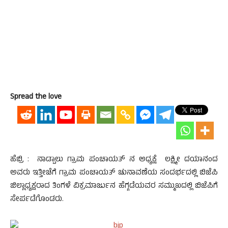
Spread the love
ಹೆಬ್ರಿ : ನಾಡ್ಪಾಲು ಗ್ರಾಮ ಪಂಚಾಯತ್ ನ ಅಧ್ಯಕ್ಷೆ ಲಕ್ಷ್ಮೀ ದಯಾನಂದ
ಅವರು ಇತ್ತೀಚೆಗೆ ಗ್ರಾಮ ಪಂಚಾಯತ್ ಚುನಾವಣೆಯ ಸಂದರ್ಭದಲ್ಲಿ ಬಿಜೆಪಿ
ಜಿಲ್ಲಾಧ್ಯಕ್ಷರಾದ ತಿಂಗಳೆ ವಿಕ್ರಮಾರ್ಜುನ ಹೆಗ್ಗಡೆಯವರ ಸಮ್ಮುಖದಲ್ಲಿ ಬಿಜೆಪಿಗೆ
ಸೇರ್ಪಡೆಗೊಂಡರು.