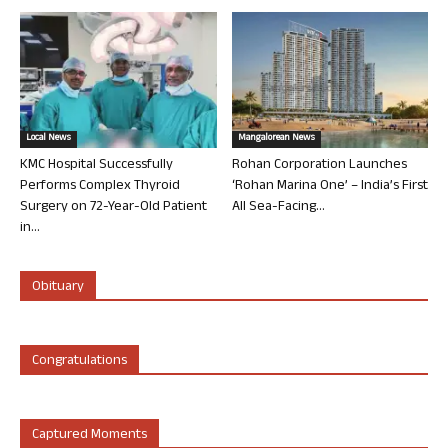
Local News
Mangalorean News
KMC Hospital Successfully
Rohan Corporation Launches
Performs Complex Thyroid
‘Rohan Marina One’ – India’s First
Surgery on 72-Year-Old Patient
All Sea-Facing...
in...
Obituary
Congratulations
Captured Moments