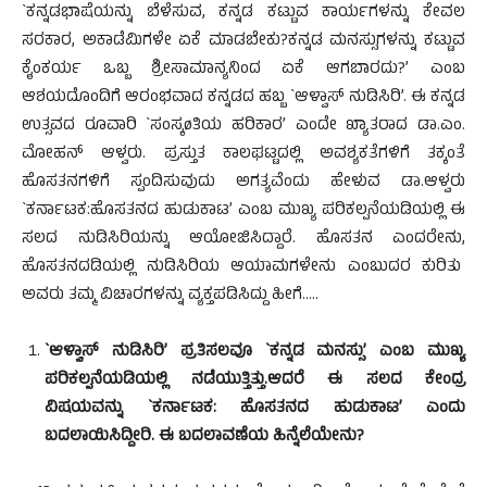
`ಕನ್ನಡಭಾಷೆಯನ್ನು ಬೆಳೆಸುವ, ಕನ್ನಡ ಕಟ್ಟುವ ಕಾರ್ಯಗಳನ್ನು ಕೇವಲ
ಸರಕಾರ, ಅಕಾಡೆಮಿಗಳೇ ಏಕೆ ಮಾಡಬೇಕು?ಕನ್ನಡ ಮನಸ್ಸುಗಳನ್ನು ಕಟ್ಟುವ
ಕೈಂಕರ್ಯ ಒಬ್ಬ ಶ್ರೀಸಾಮಾನ್ಯನಿಂದ ಏಕೆ ಆಗಬಾರದು?’ ಎಂಬ
ಆಶಯದೊಂದಿಗೆ ಆರಂಭವಾದ ಕನ್ನಡದ ಹಬ್ಬ `ಆಳ್ವಾಸ್ ನುಡಿಸಿರಿ’. ಈ ಕನ್ನಡ
ಉತ್ಸವದ ರೂವಾರಿ `ಸಂಸ್ಕøತಿಯ ಹರಿಕಾರ’ ಎಂದೇ ಖ್ಯಾತರಾದ ಡಾ.ಎಂ.
ಮೋಹನ್ ಆಳ್ವರು. ಪ್ರಸ್ತುತ ಕಾಲಘಟ್ಟದಲ್ಲಿ ಅವಶ್ಯಕತೆಗಳಿಗೆ ತಕ್ಕಂತೆ
ಹೊಸತನಗಳಿಗೆ ಸ್ಪಂದಿಸುವುದು ಅಗತ್ಯವೆಂದು ಹೇಳುವ ಡಾ.ಆಳ್ವರು
`ಕರ್ನಾಟಕ:ಹೊಸತನದ ಹುಡುಕಾಟ’ ಎಂಬ ಮುಖ್ಯ ಪರಿಕಲ್ಪನೆಯಡಿಯಲ್ಲಿ ಈ
ಸಲದ ನುಡಿಸಿರಿಯನ್ನು ಆಯೋಜಿಸಿದ್ದಾರೆ. ಹೊಸತನ ಎಂದರೇನು,
ಹೊಸತನದಡಿಯಲ್ಲಿ ನುಡಿಸಿರಿಯ ಆಯಾಮಗಳೇನು ಎಂಬುದರ ಕುರಿತು
ಅವರು ತಮ್ಮ ವಿಚಾರಗಳನ್ನು ವ್ಯಕ್ತಪಡಿಸಿದ್ದು ಹೀಗೆ…..
`ಆಳ್ವಾಸ್ ನುಡಿಸಿರಿ’ ಪ್ರತಿಸಲವೂ `ಕನ್ನಡ ಮನಸ್ಸು’ ಎಂಬ ಮುಖ್ಯ
ಪರಿಕಲ್ಪನೆಯಡಿಯಲ್ಲಿ ನಡೆಯುತ್ತಿತ್ತು.ಆದರೆ ಈ ಸಲದ ಕೇಂದ್ರ
ವಿಷಯವನ್ನು `ಕರ್ನಾಟಕ: ಹೊಸತನದ ಹುಡುಕಾಟ’ ಎಂದು
ಬದಲಾಯಿಸಿದ್ದೀರಿ. ಈ ಬದಲಾವಣೆಯ ಹಿನ್ನೆಲೆಯೇನು?