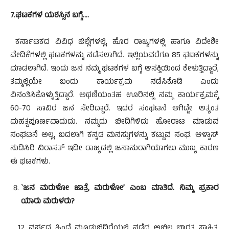
7.ಘಟಕಗಳ ಯಶಸ್ಸಿನ ಬಗ್ಗೆ….
ಕರ್ನಾಟಕದ ವಿವಿಧ ಜಿಲ್ಲೆಗಳಲ್ಲಿ, ಹೊರ ರಾಜ್ಯಗಳಲ್ಲಿ ಹಾಗೂ ವಿದೇಶೀ
ವೇದಿಕೆಗಳಲ್ಲಿ ಘಟಕಗಳನ್ನು ನಡೆಸಲಾಗಿದೆ. ಇಲ್ಲಿಯವರೆಗೂ 85 ಘಟಕಗಳನ್ನು
ಮಾಡಲಾಗಿದೆ. ಇಂದು ಜನ ನಮ್ಮ ಘಟಕಗಳ ಬಗ್ಗೆ ಆಸಕ್ತಿಯಿಂದ ಕೇಳುತ್ತಿದ್ದಾರೆ,
ತಮ್ಮಲ್ಲಿಯೇ ಬಂದು ಕಾರ್ಯಕ್ರಮ ನಡೆಸಿಕೊಡಿ ಎಂದು
ವಿನಂತಿಸಿಕೊಳ್ಳುತ್ತಿದ್ದಾರೆ. ಅಥಣಿಯಂತಹ ಊರಿನಲ್ಲಿ ನಮ್ಮ ಕಾರ್ಯಕ್ರಮಕ್ಕೆ
60-70 ಸಾವಿರ ಜನ ಸೇರಿದ್ದಾರೆ. ಇದರ ಸಂಘಟನೆ ಆಗಿದ್ದೇ ಅತ್ಯಂತ
ಮಹತ್ವಪೂರ್ಣವಾದುದು. ನಮ್ಮದು ಬೀದಿಗಿಳಿದು ಹೋರಾಟ ಮಾಡುವ
ಸಂಘಟನೆ ಅಲ್ಲ, ಬದಲಾಗಿ ಕನ್ನಡ ಮನಸ್ಸುಗಳನ್ನು ಕಟ್ಟುವ ಸಂಘ. ಆಳ್ವಾಸ್
ನುಡಿಸಿರಿ ವಿರಾಸತ್ ಇಡೀ ರಾಜ್ಯದಲ್ಲಿ ಜನಾನುರಾಗಿಯಾಗಲು ಮುಖ್ಯ ಕಾರಣ
ಈ ಘಟಕಗಳು.
`ಜನ ಮರುಳೋ ಜಾತ್ರೆ ಮರುಳೋ’ ಎಂಬ ಮಾತಿದೆ. ನಿಮ್ಮ ಪ್ರಕಾರ
ಯಾರು ಮರುಳರು?
12 ವರ್ಷದ ಹಿಂದೆ ಮೂಡುಬಿದಿರೆಯಲ್ಲಿ ನಡೆದ ಅಖಿಲ ಭಾರತ ಸಾಹಿತ್ಯ