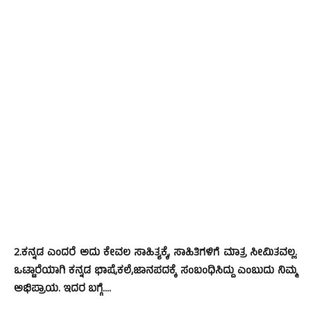
2.ಕನ್ನಡ ಎಂದರೆ ಅದು ಕೇವಲ ಸಾಹಿತ್ಯಕ್ಕೆ, ಸಾಹಿತಿಗಳಿಗೆ ಮಾತ್ರ ಸೀಮಿತವಲ್ಲ.
ಒಟ್ಟಾರೆಯಾಗಿ ಕನ್ನಡ ಭಾಷೆ,ಕಲೆ,ಜಾನಪದಕ್ಕೆ ಸಂಬಂಧಿಸಿದ್ದು ಎಂಬುದು ನಿಮ್ಮ
ಅಭಿಪ್ರಾಯ. ಇದರ ಬಗ್ಗೆ….