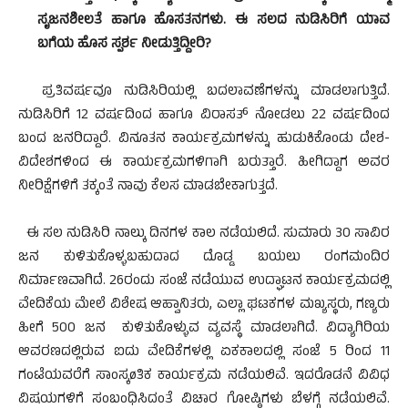
ಸೃಜನಶೀಲತೆ ಹಾಗೂ ಹೊಸತನಗಳು. ಈ ಸಲದ ನುಡಿಸಿರಿಗೆ ಯಾವ
ಬಗೆಯ ಹೊಸ ಸ್ಪರ್ಶ ನೀಡುತ್ತಿದ್ದೀರಿ?
ಪ್ರತಿವರ್ಷವೂ ನುಡಿಸಿರಿಯಲ್ಲಿ ಬದಲಾವಣೆಗಳನ್ನು ಮಾಡಲಾಗುತ್ತಿದೆ.
ನುಡಿಸಿರಿಗೆ 12 ವರ್ಷದಿಂದ ಹಾಗೂ ವಿರಾಸತ್ ನೋಡಲು 22 ವರ್ಷದಿಂದ
ಬಂದ ಜನರಿದ್ದಾರೆ. ವಿನೂತನ ಕಾರ್ಯಕ್ರಮಗಳನ್ನು ಹುಡುಕಿಕೊಂಡು ದೇಶ-
ವಿದೇಶಗಳಿಂದ ಈ ಕಾರ್ಯಕ್ರಮಗಳಿಗಾಗಿ ಬರುತ್ತಾರೆ. ಹೀಗಿದ್ದಾಗ ಅವರ
ನೀರಿಕ್ಷೆಗಳಿಗೆ ತಕ್ಕಂತೆ ನಾವು ಕೆಲಸ ಮಾಡಬೇಕಾಗುತ್ತದೆ.
ಈ ಸಲ ನುಡಿಸಿರಿ ನಾಲ್ಕು ದಿನಗಳ ಕಾಲ ನಡೆಯಲಿದೆ. ಸುಮಾರು 30 ಸಾವಿರ
ಜನ ಕುಳಿತುಕೊಳ್ಳಬಹುದಾದ ದೊಡ್ಡ ಬಯಲು ರಂಗಮಂದಿರ
ನಿರ್ಮಾಣವಾಗಿದೆ. 26ರಂದು ಸಂಜೆ ನಡೆಯುವ ಉದ್ಘಾಟನ ಕಾರ್ಯಕ್ರಮದಲ್ಲಿ
ವೇದಿಕೆಯ ಮೇಲೆ ವಿಶೇಷ ಆಹ್ವಾನಿತರು, ಎಲ್ಲಾ ಘಟಕಗಳ ಮಖ್ಯಸ್ಥರು, ಗಣ್ಯರು
ಹೀಗೆ 500 ಜನ ಕುಳಿತುಕೊಳ್ಳುವ ವ್ಯವಸ್ಥೆ ಮಾಡಲಾಗಿದೆ. ವಿದ್ಯಾಗಿರಿಯ
ಆವರಣದಲ್ಲಿರುವ ಐದು ವೇದಿಕೆಗಳಲ್ಲಿ ಏಕಕಾಲದಲ್ಲಿ ಸಂಜೆ 5 ರಿಂದ 11
ಗಂಟೆಯವರೆಗೆ ಸಾಂಸ್ಕøತಿಕ ಕಾರ್ಯಕ್ರಮ ನಡೆಯಲಿವೆ. ಇದರೊಡನೆ ವಿವಿಧ
ವಿಷಯಗಳಿಗೆ ಸಂಬಂಧಿಸಿದಂತೆ ವಿಚಾರ ಗೋಷ್ಠಿಗಳು ಬೆಳಗ್ಗೆ ನಡೆಯಲಿವೆ.