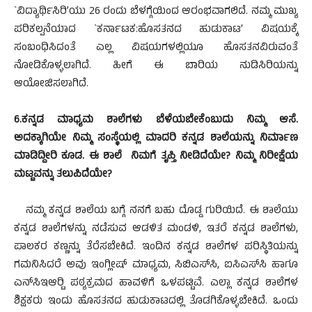
`ವಿದ್ಯಾರ್ಥಿಸಿರಿ’ಯು 26 ರಂದು ಬೆಳಗ್ಗೆಯಿಂದ ಆರಂಭವಾಗಲಿದೆ. ನಮ್ಮ ಮುಖ್ಯ
ಪರಿಕಲ್ಪನೆಯಾದ `ಕರ್ನಾಟಕ:ಹೊಸತನದ ಹುಡುಕಾಟ’ ವಿಷಯಕ್ಕೆ
ಸಂಬಂಧಿಸಿದಂತೆ ಎಲ್ಲ ವಿಷಯಗಳಲ್ಲಿಯೂ ಹೊಸತನವಿರುವಂತೆ
ನೋಡಿಕೊಳ್ಳಲಾಗಿದೆ. ಹೀಗೆ ಈ ಬಾರಿಯ ನುಡಿಸಿರಿಯನ್ನು
ಆಯೋಜಿಸಲಾಗಿದೆ.
6.ಕನ್ನಡ ಮಾಧ್ಯಮ ಶಾಲೆಗಳು ಬೆಳೆಯಬೇಕೆಂಬುದು ನಿಮ್ಮ ಆಸೆ.
ಅದಕ್ಕಾಗಿಯೇ ನಿಮ್ಮ ಸಂಸ್ಥೆಯಲ್ಲಿ ಮಾದರಿ ಕನ್ನಡ ಶಾಲೆಯನ್ನು ನಿರ್ಮಾಣ
ಮಾಡಿದ್ದೀರಿ ಕೂಡ. ಈ ಶಾಲೆ ನಿಮಗೆ ತೃಪ್ತಿ ನೀಡಿದೆಯೇ? ನಿಮ್ಮ ನಿರೀಕ್ಷೆಯ
ಮಟ್ಟವನ್ನು ತಲುಪಿದೆಯೇ?
ನಮ್ಮ ಕನ್ನಡ ಶಾಲೆಯ ಬಗ್ಗೆ ನನಗೆ ಬಹು ದೊಡ್ಡ ಗುರಿಯಿದೆ. ಈ ಶಾಲೆಯು
ಕನ್ನಡ ಶಾಲೆಗಳನ್ನು ನಡೆಸುವ ಆಡಳಿತ ಮಂಡಳಿ, ಇತರೆ ಕನ್ನಡ ಶಾಲೆಗಳು,
ಪಾಲಕರ ಕಣ್ಣನ್ನು ತೆರೆಸಬೇಕಿದೆ. ಇಂದಿನ ಕನ್ನಡ ಶಾಲೆಗಳ ಪರಿಸ್ಥಿತಿಯನ್ನು
ಗಮನಿಸಿದರೆ ಅವು ಇಂಗ್ಲೀಷ್ ಮಾಧ್ಯಮ, ಸಿಬಿಎಸ್‍ಸಿ, ಐಸಿಎಸ್‍ಸಿ ಹಾಗೂ
ಎನ್‍ಸಿಇಆರ್‍ಟಿ ಪಠ್ಯಕ್ರಮದ ಹಾವಳಿಗೆ ಒಳಪಟ್ಟಿವೆ. ಎಲ್ಲಾ ಕನ್ನಡ ಶಾಲೆಗಳ
ಶಿಕ್ಷಕರು ಇಂದು ಹೊಸತನದ ಹುಡುಕಾಟದಲ್ಲಿ ತೊಡಗಿಕೊಳ್ಳಬೇಕಿದೆ. ಒಂದು