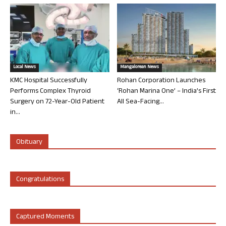
Local News
Mangalorean News
KMC Hospital Successfully
Rohan Corporation Launches
Performs Complex Thyroid
‘Rohan Marina One’ – India’s First
Surgery on 72-Year-Old Patient
All Sea-Facing...
in...
Obituary
Congratulations
Captured Moments