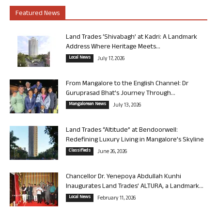
Featured News
Land Trades ‘Shivabagh’ at Kadri: A Landmark
Address Where Heritage Meets...
Local News
July 17, 2026
From Mangalore to the English Channel: Dr
Guruprasad Bhat’s Journey Through...
Mangalorean News
July 13, 2026
Land Trades “Altitude” at Bendoorwell:
Redefining Luxury Living in Mangalore’s Skyline
Classifieds
June 26, 2026
Chancellor Dr. Yenepoya Abdullah Kunhi
Inaugurates Land Trades’ ALTURA, a Landmark...
Local News
February 11, 2026