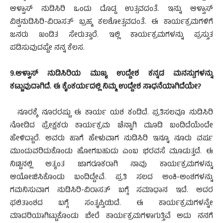
ಆಳ್ವಾಸ್ ನುಡಿಸಿರಿ ಒಂದು ದೊಡ್ಡ ಉತ್ಸವದಂತೆ. ಇನ್ನು ಆಳ್ವಾಸ್
ವಿಶ್ವನುಡಿಸಿರಿ-ವಿರಾಸತ್ ಬ್ರಹ್ಮ ಕಲಶೋತ್ಸವದಂತೆ. ಈ ಕಾರ್ಯಕ್ರಮಗಳಿಗೆ
ಜನರು ಖಂಡಿತ ಸೇರುತ್ತಾರೆ. ಇಲ್ಲಿ ಕಾರ್ಯಕ್ರಮಗಳನ್ನು ಪ್ರಸ್ತುತ
ಪಡಿಸುವುದಷ್ಟೇ ನನ್ನ ಕೆಲಸ.
9.ಆಳ್ವಾಸ್ ನುಡಿಸಿರಿಯ ಮುಖ್ಯ ಉದ್ದೇಶ ಕನ್ನಡ ಮನಸ್ಸುಗಳನ್ನು
ಕಟ್ಟುವುದಾಗಿದೆ. ಈ ಕೈಂಕರ್ಯದಲ್ಲಿ ನಿಮ್ಮ ಉದ್ದೇಶ ಸಾಧನೆಯಾಗಿದೆಯೇ?
ನೂರಕ್ಕೆ ನೂರರಷ್ಟು ಈ ಕಾರ್ಯ ಯಶ ಕಂಡಿದೆ. ಪ್ರತಿಸಲವೂ ನುಡಿಸಿರಿ
ನೋಡಿದ ಪ್ರೇಕ್ಷಕರು ಕಾರ್ಯಕ್ರಮ ಚೆನ್ನಾಗಿ ಮೂಡಿ ಬಂದಿದೆಯೆಂದೇ
ಹೇಳಿದ್ದಾರೆ. ಅವರು ಹಾಗೆ ಹೇಳುವಾಗ ನುಡಿಸಿರಿ ಇನ್ನೂ ನೂರು ವರ್ಷ
ಮುಂದುವರಿದುಕೊಂಡು ಹೋಗಬಹುದು ಎಂಬ ಭರವಸೆ ಮೂಡುತ್ತದೆ. ಈ
ನಿಟ್ಟಿನಲ್ಲಿ ಅತ್ಯಂತ ಜಾಗರೂಕರಾಗಿ ನಾವು ಕಾರ್ಯಕ್ರಮಗಳನ್ನು
ಆಯೋಜಿಸಿಕೊಂಡು ಬಂದಿದ್ದೇವೆ. ಪ್ರತಿ ಸಲದ ಅಂಕಿ-ಅಂಶಗಳನ್ನು
ಗಮನಿಸುವಾಗ ನುಡಿಸಿರಿ-ವಿರಾಸತ್ ಬಗ್ಗೆ ಸಮಾಧಾನ ಇದೆ. ಅದರ
ಫಲಿತಾಂಶದ ಬಗ್ಗೆ ಸಂತೃಪ್ತಿಯಿದೆ. ಈ ಕಾರ್ಯಕ್ರಮಗಳನ್ನೇ
ಮಾದರಿಯಾಗಿಟ್ಟುಕೊಂಡು ಬೇರೆ ಕಾರ್ಯಕ್ರಮಗಳಾಗುತ್ತಿವೆ ಅದು ನನಗೆ