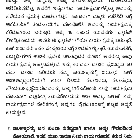
ಹುಟ್ಟಿದ ಚಿಕ್ಕ ಮಕ್ಕಳಲ್ಲಿ ಇನ್ನೂ ಭಾಷೆ-ಸಂಸ್ಕøತಿಯ ಗಂಭೀರತೆಯ
ಅರಿವಿರುವುದಿಲ್ಲ. ಅವರಿಗೆ ಇಷ್ಟವಾಗುವ ಕಾರ್ಯಕ್ರಮಗಳನ್ನಿಟ್ಟು ಅವರನ್ನು
ಸೆಳೆಯುವ ಪ್ರಯತ್ನ ಮಾಡಲಾಗುತ್ತದೆ. ಹಾಗಾದಾಗ ಮಕ್ಕಳು ನುಡಿಸಿರಿ ಬಗ್ಗೆ
ಆಕರ್ಷಿತರಾಗಿ ತಂದೆ-ತಾಯಿಗಳ ಮನವೊಲಿಸಿ ಅವರನ್ನು ಕಾರ್ಯಕ್ರಮಕ್ಕೆ
ಕರೆದುಕೊಂಡು ಬರುತ್ತಾರೆ. ಇನ್ನು 16 ದಾಟಿದ ಯುವವರ್ಗ ಫ್ಯಾಶನ್
ಕೇಂದ್ರಿತವಾದುದು. ಅವರು ಈ ಫ್ಯಾಶನ್‍ಗಾಗಿಯೇ ಕಾರ್ಯಕ್ರಮಕ್ಕೆ ಬರುತ್ತಾರೆ.
ಹಾಗೆ ಬಂದವರು ಕನ್ನಡ ಸಂಸ್ಕøತಿಯ ಬಗ್ಗೆ ತಿಳಿದುಕೊಳ್ಳುತ್ತಾರೆ. ಯುವಜನತೆಗೆ,
ವಿದ್ಯಾರ್ಥಿಗಳಿಗೆ ಉಚಿತ ಪ್ರವೇಶ ನೀಡುವುದರ ಮೂಲಕ ಅವರನ್ನು ನಾವು
ಕಾರ್ಯಕ್ರಮಕ್ಕೆ ಆಹ್ವಾನಿಸುತ್ತೇವೆ. ಇನ್ನು 40 ವರ್ಷ ದಾಟಿದ ಪ್ರಬುದ್ಧರು, 60
ವರ್ಷ ದಾಟಿದ ಹಿರಿಯರು ನಮ್ಮ ಕಾರ್ಯಕ್ರಮಕ್ಕೆ ಬರುತ್ತಾರೆ. ಹೀಗೆ
ಆಬಾಲವೃದ್ಧರಾದಿಯಾಗಿ ನಾನಾ ರೀತಿಯ ಕಲಾವಿದರು, ಕಲಾಸಕ್ತರು,
ಸೌಂದರ್ಯಪ್ರಜ್ಞೆಯಿರುವವರನ್ನು ಒಟ್ಟುಗೂಡಿಸಿಕೊಂಡು ನಾವು ಕಾರ್ಯಕ್ರಮ
ಮಾಡುವಾಗ ಎಲ್ಲರನ್ನೂ ತಲುಪಬೇಕಾದುದು ಅತೀ ಅವಶ್ಯ. ಹೀಗಾಗಿ ನಮ್ಮ
ಕಾರ್ಯಕ್ರಮಗಳ ವೇದಿಕೆಗಳಿಗೆ, ಅವುಗಳ ವೈಭವೀಕರಣಕ್ಕೆ ಹೆಚ್ಚಿನ ಆದ್ಯತೆ
ನೀಡುತ್ತೇವೆ.
ಡಾ.ಆಳ್ವರನ್ನು ಜನ ತುಂಬಾ ವಿಶಿಷ್ಟವಾಗಿ ಹಾಗೂ ಅಷ್ಟೇ ಗೌರವದಿಂದ
ನೋಡುತ್ತಾರೆ. ಇದಕ್ಕೆ ಮುಖ್ಯ ಕಾರಣ ನೀವು ಕಾರ್ಯರೂಪಕ್ಕೆ ತರುವ ನಿಮ್ಮ