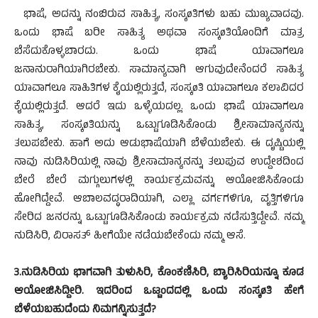
ಭಾಷೆ, ಅದನ್ನು ನಂಬಿರುವ ಸಾಹಿತ್ಯ, ಸಂಸ್ಕøತಿಗಳು ಬಹು ಮುಖ್ಯವಾದವು.
ಒಂದು ಭಾಷೆ ಬರೀ ಸಾಹಿತ್ಯ ಅಥವಾ ಸಂಸ್ಕøತಿಯೊಂದಿಗೆ ಮಾತ್ರ
ಬೆಸೆದುಕೊಳ್ಳಬಾರದು. ಒಂದು ಭಾಷೆ ಯಾವಾಗಲೂ
ಜನಾನುರಾಗಿಯಾಗಿರಬೇಕು. ಸಾಮಾನ್ಯವಾಗಿ ಆಗುವುದೇನೆಂದರೆ ಸಾಹಿತ್ಯ
ಯಾವಾಗಲೂ ಸಾಹಿತಿಗಳ ಕೈಯಲ್ಲಿರುತ್ತದೆ, ಸಂಸ್ಕøತಿ ಯಾವಾಗಲೂ ಕಲಾವಿದರ
ಕೈಯಲ್ಲಿರುತ್ತದೆ. ಆದರೆ ಇದು ಒಳ್ಳೆಯದಲ್ಲ. ಒಂದು ಭಾಷೆ ಯಾವಾಗಲೂ
ಸಾಹಿತ್ಯ, ಸಂಸ್ಕøತಿಯನ್ನು ಒಟ್ಟುಗೂಡಿಸಿಕೊಂಡು ಶ್ರೀಸಾಮಾನ್ಯನನ್ನು
ತಲುಪಬೇಕು. ಹಾಗೆ ಅದು ಆಡುಭಾಷೆಯಾಗಿ ಬೆಳೆಯಬೇಕು. ಈ ದೃಷ್ಟಿಯಲ್ಲಿ
ನಾವು ನುಡಿಸಿರಿಯಲ್ಲಿ ನಾವು ಶ್ರೀಸಾಮಾನ್ಯನನ್ನು ತಲುಪುವ ಉದ್ದೇಶದಿಂದ
ಬೇರೆ ಬೇರೆ ಮಗ್ಗುಲುಗಳಲ್ಲಿ ಕಾರ್ಯಕ್ರಮವನ್ನು ಆಯೋಜಿಸಿಕೊಂಡು
ಹೋಗಿದ್ದೇವೆ. ಆಬಾಲವದ್ಧರಾದಿಯಾಗಿ, ಎಲ್ಲಾ ವರ್ಗಗಳಿಗೂ, ವೃತ್ತಿಗಳಿಗೂ
ಸೇರಿದ ಜನರನ್ನು ಒಟ್ಟುಗೂಡಿಸಿಕೊಂಡು ಕಾರ್ಯಕ್ರಮ ನಡೆಸುತ್ತಿದ್ದೇವೆ. ನಮ್ಮ
ನುಡಿಸಿರಿ, ವಿರಾಸತ್ ಹೀಗೆಯೇ ನಡೆಯಬೇಕೆಂದು ನಮ್ಮ ಆಸೆ.
3.ನುಡಿಸಿರಿಯ ಭಾಗವಾಗಿ ತುಳುಸಿರಿ, ಕೊಂಕಣಿಸಿರಿ, ಬ್ಯಾರಿಸಿರಿಯನ್ನೂ ಕೂಡ
ಆಯೋಜಿಸಿದ್ದೀರಿ. ಇದರಿಂದ ಒಟ್ಟಂದದಲ್ಲಿ ಒಂದು ಸಂಸ್ಕøತಿ ಹೇಗೆ
ಬೆಳೆಯಬಹುದೆಂದು ನಿಮಗನ್ನಿಸುತ್ತದೆ?