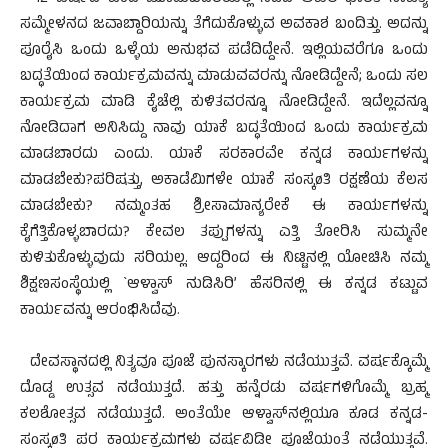
ಸಮ್ಮೇಳನದ ಜವಾಬ್ದಾರಿಯನ್ನು ತೆಗೆದುಕೊಳ್ಳುವ ಅವಕಾಶ ಬಂದಿತ್ತು. ಅದನ್ನು
ಪೂರೈಸಿ ಒಂದು ಒಳ್ಳೆಯ ಅನುಭವ ಪಡೆದಿದ್ದೇನೆ. ಇಲ್ಲಿಯವರೆಗೂ ಒಂದು
ಬದ್ಧತೆಯಿಂದ ಕಾರ್ಯಕ್ರಮವನ್ನು ಮಾಡುವವರನ್ನು ನೋಡಿದ್ದೇನೆ; ಒಂದು ಸಲ
ಕಾರ್ಯಕ್ರಮ ಮಾಡಿ ಕೈಚೆಲ್ಲಿ ಕುಳಿತವರನ್ನೂ ನೋಡಿದ್ದೇನೆ. ಇದೆಲ್ಲವನ್ನೂ
ನೋಡಿದಾಗ ಅನಿಸಿದ್ದು ನಾವು ಯಾಕೆ ಬದ್ಧತೆಯಿಂದ ಒಂದು ಕಾರ್ಯಕ್ರಮ
ಮಾಡಬಾರದು ಎಂದು. ಯಾಕೆ ಸರಕಾರವೇ ಕನ್ನಡ ಕಾರ್ಯಗಳನ್ನು
ಮಾಡಬೇಕು?ಪರಿಷತ್ತು, ಅಕಾಡೆಮಿಗಳೇ ಯಾಕೆ ಸಂಸ್ಕøತಿ ರಕ್ಷಣೆಯ ಕೆಲಸ
ಮಾಡಬೇಕು? ನಮ್ಮಂತಹ ಶ್ರೀಸಾಮಾನ್ಯರೇಕೆ ಈ ಕಾರ್ಯಗಳನ್ನು
ಕೈಗೆತ್ತಿಕೊಳ್ಳಬಾರದು? ಕೇವಲ ತಪ್ಪುಗಳನ್ನು ಎತ್ತಿ ತೋರಿಸಿ ಸುಮ್ಮನೇ
ಕುಳಿತುಕೊಳ್ಳುವುದು ಸರಿಯಲ್ಲ. ಆದ್ದರಿಂದ ಈ ನಿಟ್ಟಿನಲ್ಲಿ ಯೋಚಿಸಿ ನಮ್ಮ
ಶಿಕ್ಷಣಸಂಸ್ಥೆಯಲ್ಲಿ `ಆಳ್ವಾಸ್ ನುಡಿಸಿರಿ’ ಹೆಸರಿನಲ್ಲಿ ಈ ಕನ್ನಡ ಕಟ್ಟುವ
ಕಾರ್ಯವನ್ನು ಆರಂಭಿಸಿದೆವು.
ದೇವಸ್ಥಾನದಲ್ಲಿ ನಿತ್ಯವೂ ಪೂಜೆ ಪುನಸ್ಕಾರಗಳು ನಡೆಯುತ್ತವೆ. ವರ್ಷಕ್ಕೊಮ್ಮೆ
ದೊಡ್ಡ ಉತ್ಸವ ನಡೆಯುತ್ತದೆ. ಹತ್ತು ಹನ್ನೆರಡು ವರ್ಷಗಳಿಗೊಮ್ಮೆ ಬ್ರಹ್ಮ
ಕಲಶೋತ್ಸವ ನಡೆಯುತ್ತದೆ. ಅಂತೆಯೇ ಆಳ್ವಾಸ್‍ನಲ್ಲಿಯೂ ಕೂಡ ಕನ್ನಡ-
ಸಂಸ್ಕøತಿ ಪರ ಕಾರ್ಯಕ್ರಮಗಳು ವರ್ಷವಿಡೀ ಪೂಜೆಯಂತೆ ನಡೆಯುತ್ತವೆ.