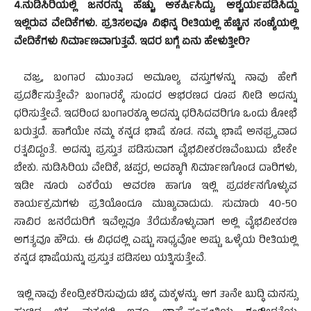
4.ನುಡಿಸಿರಿಯಲ್ಲಿ ಜನರನ್ನು ಹೆಚ್ಚು ಆಕರ್ಷಿಸಿದ್ದು, ಆಶ್ಚರ್ಯಪಡಿಸಿದ್ದು
ಇಲ್ಲಿರುವ ವೇದಿಕೆಗಳು. ಪ್ರತಿಸಲವೂ ವಿಭಿನ್ನ ರೀತಿಯಲ್ಲಿ ಹೆಚ್ಚಿನ ಸಂಖ್ಯೆಯಲ್ಲಿ
ವೇದಿಕೆಗಳು ನಿರ್ಮಾಣವಾಗುತ್ತವೆ. ಇದರ ಬಗ್ಗೆ ಏನು ಹೇಳುತ್ತೀರಿ?
ವಜ್ರ, ಬಂಗಾರ ಮುಂತಾದ ಅಮೂಲ್ಯ ವಸ್ತುಗಳನ್ನು ನಾವು ಹೇಗೆ
ಪ್ರದರ್ಶಿಸುತ್ತೇವೆ? ಬಂಗಾರಕ್ಕೆ ಸುಂದರ ಆಭರಣದ ರೂಪ ನೀಡಿ ಅದನ್ನು
ಧರಿಸುತ್ತೇವೆ. ಇದರಿಂದ ಬಂಗಾರಕ್ಕೂ ಅದನ್ನು ಧರಿಸಿದವರಿಗೂ ಒಂದು ಶೋಭೆ
ಬರುತ್ತದೆ. ಹಾಗೆಯೇ ನಮ್ಮ ಕನ್ನಡ ಭಾಷೆ ಕೂಡ. ನಮ್ಮ ಭಾಷೆ ಅನಘ್ರ್ಯವಾದ
ರತ್ನವಿದ್ದಂತೆ. ಅದನ್ನು ಪ್ರಸ್ತುತ ಪಡಿಸುವಾಗ ವೈಭವೀಕರಣವೆಂಬುದು ಬೇಕೇ
ಬೇಕು. ನುಡಿಸಿರಿಯ ವೇದಿಕೆ, ಚಪ್ಪರ, ಅದಕ್ಕಾಗಿ ನಿರ್ಮಾಣಗೊಂಡ ದಾರಿಗಳು,
ಇಡೀ ನೂರು ಎಕರೆಯ ಆವರಣ ಹಾಗೂ ಇಲ್ಲಿ ಪ್ರದರ್ಶನಗೊಳ್ಳುವ
ಕಾರ್ಯಕ್ರಮಗಳು ಪ್ರತಿಯೊಂದೂ ಮುಖ್ಯವಾದುದು. ಸುಮಾರು 40-50
ಸಾವಿರ ಜನರೆದುರಿಗೆ ಇವೆಲ್ಲವೂ ತೆರೆದುಕೊಳ್ಳುವಾಗ ಅಲ್ಲಿ ವೈಭವೀಕರಣ
ಅಗತ್ಯವೂ ಹೌದು. ಈ ವಿಧದಲ್ಲಿ ಎಷ್ಟು ಸಾಧ್ಯವೋ ಅಷ್ಟು ಒಳ್ಳೆಯ ರೀತಿಯಲ್ಲಿ
ಕನ್ನಡ ಭಾಷೆಯನ್ನು ಪ್ರಸ್ತುತ ಪಡಿಸಲು ಯತ್ನಿಸುತ್ತೇವೆ.
ಇಲ್ಲಿ ನಾವು ಕೇಂದ್ರೀಕರಿಸುವುದು ಚಿಕ್ಕ ಮಕ್ಕಳನ್ನು. ಆಗ ತಾನೇ ಬುದ್ಧಿ ಮನಸ್ಸು