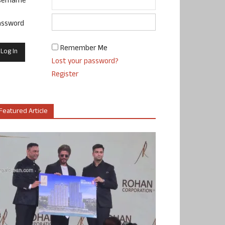
sername
assword
Remember Me
Lost your password?
Register
Featured Article