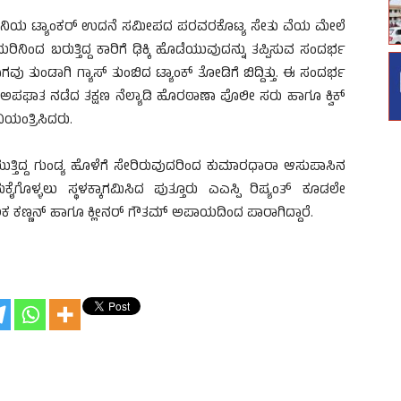
. ಕಂಪೆನಿಯ ಟ್ಯಾಂಕರ್‌ ಉದನೆ ಸಮೀಪದ ಪರವರಕೊಟ್ಯ ಸೇತು ವೆಯ ಮೇಲೆ
ನಿಂದ ಬರುತ್ತಿದ್ದ ಕಾರಿಗೆ ಢಿಕ್ಕಿ ಹೊಡೆಯುವುದನ್ನು ತಪ್ಪಿಸುವ ಸಂದರ್ಭ
ವು ತುಂಡಾಗಿ ಗ್ಯಾಸ್‌ ತುಂಬಿದ ಟ್ಯಾಂಕ್‌ ತೋಡಿಗೆ ಬಿದ್ದಿತ್ತು. ಈ ಸಂದರ್ಭ
. ಅಪಘಾತ ನಡೆದ ತಕ್ಷಣ ನೆಲ್ಯಾಡಿ ಹೊರಠಾಣಾ ಪೊಲೀ ಸರು ಹಾಗೂ ಕ್ವಿಕ್‌
ನಿಯಂತ್ರಿಸಿದರು.
ರಿಯುತ್ತಿದ್ದ ಗುಂಡ್ಯ ಹೊಳೆಗೆ ಸೇರಿರುವುದರಿಂದ ಕುಮಾರಧಾರಾ ಆಸುಪಾಸಿನ
ಳ್ಳಲು ಸ್ಥಳಕ್ಕಾಗಮಿಸಿದ ಪುತ್ತೂರು ಎಎಸ್ಪಿ ರಿಷ್ಯಂತ್‌ ಕೂಡಲೇ
 ಕಣ್ಣನ್‌ ಹಾಗೂ ಕ್ಲೀನರ್‌ ಗೌತಮ್‌ ಅಪಾಯದಿಂದ ಪಾರಾಗಿದ್ದಾರೆ.