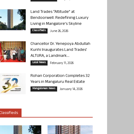
Land Trades “Altitude” at
Bendoorwell: Redefining Luxury
Living in Mangalore’s Skyline
Classifieds
June 26, 2026
Chancellor Dr. Yenepoya Abdullah
Kunhi Inaugurates Land Trades’
ALTURA, a Landmark...
Local News
February 11, 2026
Rohan Corporation Completes 32
Years in Mangaluru Real Estate
Mangalorean News
January 14, 2026
Classifieds