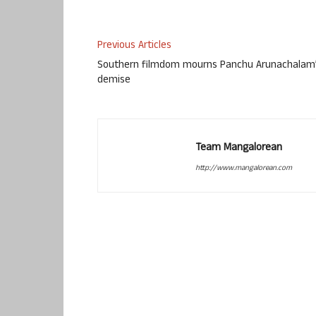
Previous Articles
Southern filmdom mourns Panchu Arunachalam
demise
Team Mangalorean
http://www.mangalorean.com