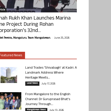
ticle
hah Rukh Khan Launches Marina
ne Project During Rohan
orporation’s 32nd...
-
olet Pereira, Mangaluru. Team Mangalorean.
June 25, 2026
Featured News
Land Trades ‘Shivabagh’ at Kadri: A
Landmark Address Where
Heritage Meets...
Local News
July 17, 2026
From Mangalore to the English
Channel: Dr Guruprasad Bhat’s
Journey Through...
Mangalorean News
July 13, 2026