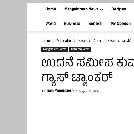
Home
Mangalorean News
Recipes
World
Business
General
My Opinion
Home
Mangalorean News
Kannada News
ಉದನೆ ಸಮ
Mangalorean News
Kannada News
ಉದನೆ ಸಮೀಪ ಕುಮಾ
ಗ್ಯಾಸ್ ಟ್ಯಾಂಕರ್
By
Team Mangalorean
-
August 9, 2016