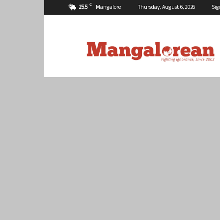
C
25.5
Mangalore
Thursday, August 6, 2026
Sig
Mangalorean.com