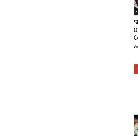
Ar
S
O
C
Vi