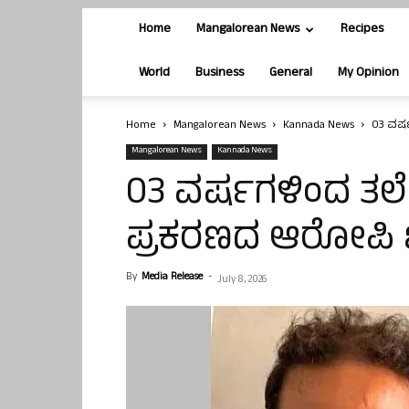
Home
Mangalorean News
Recipes
World
Business
General
My Opinion
Home
Mangalorean News
Kannada News
03 ವರ್
Mangalorean News
Kannada News
03 ವರ್ಷಗಳಿಂದ ತಲೆ
ಪ್ರಕರಣದ ಆರೋಪಿ
By
Media Release
-
July 8, 2026