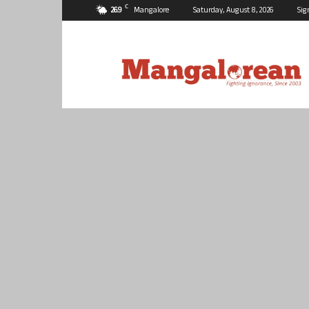
C
26.9
Mangalore
Saturday, August 8, 2026
Sig
Mangalorean.com