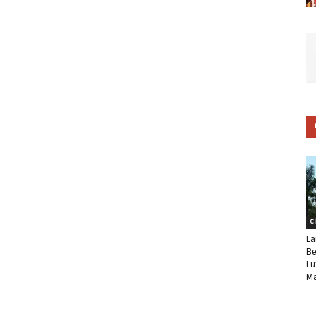
C
La
Be
Lu
Ma