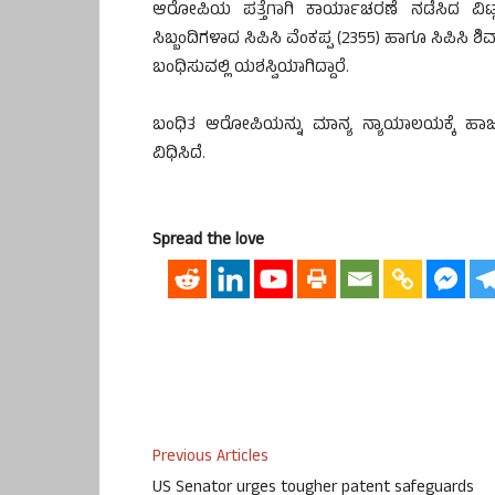
ಆರೋಪಿಯ ಪತ್ತೆಗಾಗಿ ಕಾರ್ಯಾಚರಣೆ ನಡೆಸಿದ ವಿ
ಸಿಬ್ಬಂದಿಗಳಾದ ಸಿಪಿಸಿ ವೆಂಕಪ್ಪ (2355) ಹಾಗೂ ಸಿಪಿ
ಬಂಧಿಸುವಲ್ಲಿ ಯಶಸ್ವಿಯಾಗಿದ್ದಾರೆ.
ಬಂಧಿತ ಆರೋಪಿಯನ್ನು ಮಾನ್ಯ ನ್ಯಾಯಾಲಯಕ್ಕೆ ಹಾ
ವಿಧಿಸಿದೆ.
Spread the love
Previous Articles
US Senator urges tougher patent safeguards