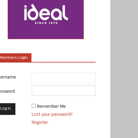
Members Login
sername
assword
Remember Me
Lost your password?
Register