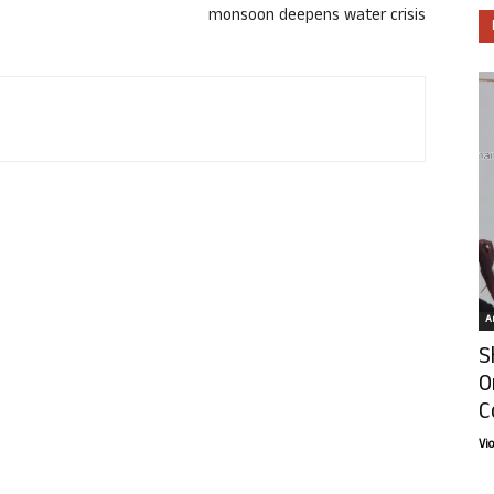
monsoon deepens water crisis
Ar
S
O
C
Vi