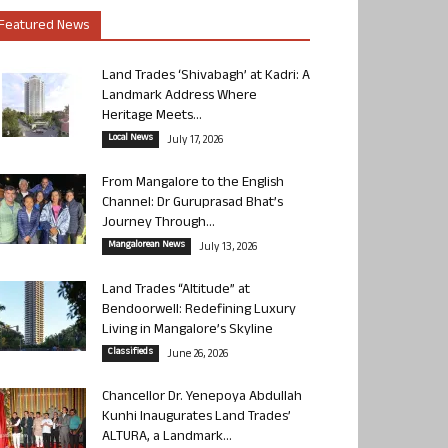
Featured News
Land Trades ‘Shivabagh’ at Kadri: A
Landmark Address Where
Heritage Meets...
Local News
July 17, 2026
From Mangalore to the English
Channel: Dr Guruprasad Bhat’s
Journey Through...
Mangalorean News
July 13, 2026
Land Trades “Altitude” at
Bendoorwell: Redefining Luxury
Living in Mangalore’s Skyline
Classifieds
June 26, 2026
Chancellor Dr. Yenepoya Abdullah
Kunhi Inaugurates Land Trades’
ALTURA, a Landmark...