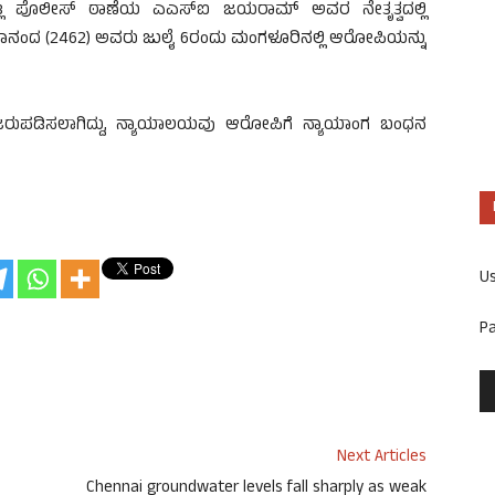
ಟ್ಲ ಪೊಲೀಸ್ ಠಾಣೆಯ ಎಎಸ್‌ಐ ಜಯರಾಮ್ ಅವರ ನೇತೃತ್ವದಲ್ಲಿ
ಸಿ ಶಿವಾನಂದ (2462) ಅವರು ಜುಲೈ 6ರಂದು ಮಂಗಳೂರಿನಲ್ಲಿ ಆರೋಪಿಯನ್ನು
ಜರುಪಡಿಸಲಾಗಿದ್ದು, ನ್ಯಾಯಾಲಯವು ಆರೋಪಿಗೆ ನ್ಯಾಯಾಂಗ ಬಂಧನ
U
P
Next Articles
Chennai groundwater levels fall sharply as weak