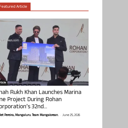
Featured Article
ticle
hah Rukh Khan Launches Marina
ne Project During Rohan
orporation’s 32nd...
-
olet Pereira, Mangaluru. Team Mangalorean.
June 25, 2026