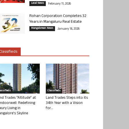
Local News
February 11, 2026
Rohan Corporation Completes 32
Years in Mangaluru Real Estate
Mangalorean News
January 14, 2026
Classifieds
lassifieds
Classifieds
nd Trades “Altitude” at
Land Trades Steps into its
ndoorwell: Redefining
34th Year with a Vision
xury Living in
for...
ngalore’s Skyline