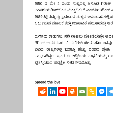
1950 ರ ಮೇ 2 ರಂದು ಸುಳ್ಯದಲ್ಲಿ ಜನಿಸಿದ ಗಿರೀಶ
ಎಂಜಿನಿಯರಿಂಗ್‌ನಿಂದ ಮೆಕ್ಯಾನಿಕಲ್ ಎಂಜಿನಿಯರಿಂಗ್ ಪದವ
1989ರಲ್ಲಿ ತಮ್ಮ ಸ್ವಗ್ರಾಮವಾದ ಸುಳ್ಯದ ಅರಂಬೂರಿನಲ್ಲಿ
ನಿರ್ಮಿಸುವ ಮೂಲಕ ತಮ್ಮ ಐತಿಹಾಸಿಕ ಪಯಣವನ್ನು ಆರಂ
ದುರ್ಗಮ ಕಾಡುಗಳು, ನದಿ ದಾಟಲು ದೋಣಿಯನ್ನೇ ಅವಲಂಬಿಸಿ
ಗಿರೀಶ್ ಅವರ ತೂಗು ಸೇತುವೆಗಳು ಜೀವನಾಡಿಯಾದವು. ಕ
ವಿವಿಧ ರಾಜ್ಯಗಳಲ್ಲಿ 120ಕ್ಕೂ ಹೆಚ್ಚು ಪರಿಸರ ಸ್ನೇಹ
ಪಾತ್ರರಾಗಿದ್ದರು. ಇವರ ಈ ಅದ್ವಿತೀಯ ಸಾಧನೆಯನ್ನು ಗುರ
ಪ್ರಶಸ್ತಿಯಾದ ‘ಪದ್ಮಶ್ರೀ’ ನೀಡಿ ಗೌರವಿಸಿತ್ತು.
Spread the love