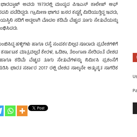
್ ಭಾರದ್ವಾಜ್ ಅವರು 1973ರಲ್ಲಿ ಮಂಡ್ಯದ ಪಿಇಎಸ್ ಕಾಲೇಜ್ ಆಫ್
ಿ ಪಡೆದಿದ್ದರು. ಗ್ರಾಮೀಣ ಭಾಗದ ಜನರ ಕಷ್ಟಕ್ಕೆ ಮಿಡಿಯುತ್ತಿದ್ದ ಇವರು,
 ಪಯಸ್ವಿನಿ ನದಿಗೆ ಅಡ್ಡಲಾಗಿ ಮೊದಲ ಕಡಿಮೆ ವೆಚ್ಚದ ತೂಗು ಸೇತುವೆಯನ್ನು
ಭಿಸಿದರು.
ದ್ದ ಹಳ್ಳಿಗಳು ಹಾಗೂ ರಸ್ತೆ ಸಂಪರ್ಕವಿಲ್ಲದ ನೂರಾರು ಪ್ರದೇಶಗಳಿಗೆ
ರ್ನಾಟಕ ಮಾತ್ರವಲ್ಲದೆ ಕೇರಳ, ಒಡಿಶಾ, ತೆಲಂಗಾಣ ಸೇರಿದಂತೆ ದೇಶದ
ಿ ಹಾಗೂ ಕಡಿಮೆ ವೆಚ್ಚದ ತೂಗು ಸೇತುವೆಗಳನ್ನು ನಿರ್ಮಿಸಿ ಪ್ರಶಂಸೆಗೆ
ುತಿಸಿ ಭಾರತ ಸರ್ಕಾರ 2017 ರಲ್ಲಿ ದೇಶದ ನಾಲ್ಕನೇ ಅತ್ಯುನ್ನತ ನಾಗರಿಕ
U
P