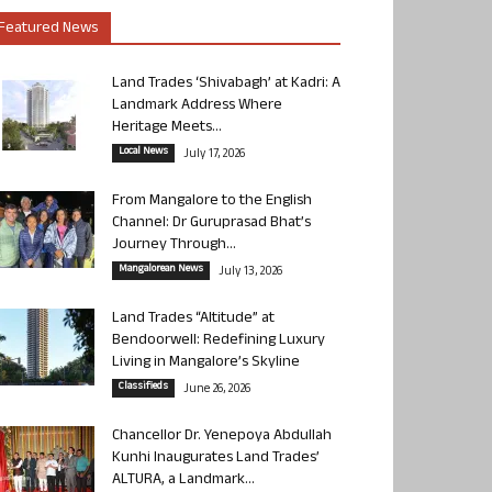
Featured News
Land Trades ‘Shivabagh’ at Kadri: A
Landmark Address Where
Heritage Meets...
Local News
July 17, 2026
From Mangalore to the English
Channel: Dr Guruprasad Bhat’s
Journey Through...
Mangalorean News
July 13, 2026
Land Trades “Altitude” at
Bendoorwell: Redefining Luxury
Living in Mangalore’s Skyline
Classifieds
June 26, 2026
Chancellor Dr. Yenepoya Abdullah
Kunhi Inaugurates Land Trades’
ALTURA, a Landmark...