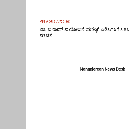
Previous Articles
ವಿಬಿ ಜಿ ರಾಮ್ ಜಿ ಯೋಜನೆ ಯಶಸ್ವಿಗೆ ಪಿಡಿಒಗಳಿಗೆ ಸಿಇ
ಸೂಚನೆ
Mangalorean News Desk