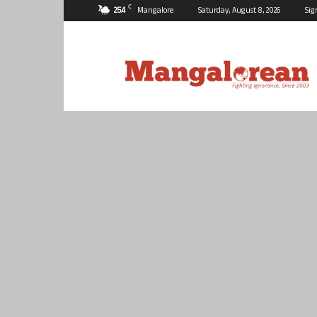
C
25.4
Mangalore
Saturday, August 8, 2026
Sig
Mangalorean.com