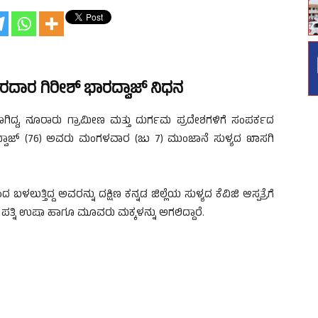
ಸರದಾರ ಗಿರೀಶ್ ಭಾರದ್ವಾಜ್ ನಿಧನ
ರಾಗಿದ್ದ, ನೂರಾರು ಗ್ರಾಮೀಣ ಮತ್ತು ದುರ್ಗಮ ಪ್ರದೇಶಗಳಿಗೆ ಸಂಪರ್ಕದ
ಾರದ್ವಾಜ್ (76) ಅವರು ಮಂಗಳವಾರ (ಜು 7) ಮುಂಜಾನೆ ಸುಳ್ಯದ ಖಾಸಗಿ
್ತಿದ್ದ ಅವರನ್ನು ದಕ್ಷಿಣ ಕನ್ನಡ ಜಿಲ್ಲೆಯ ಸುಳ್ಯದ ಕೆವಿಜಿ ಆಸ್ಪತ್ರೆಗೆ
ು ಪತ್ನಿ ಉಷಾ ಹಾಗೂ ಮೂವರು ಮಕ್ಕಳನ್ನು ಅಗಲಿದ್ದಾರೆ.