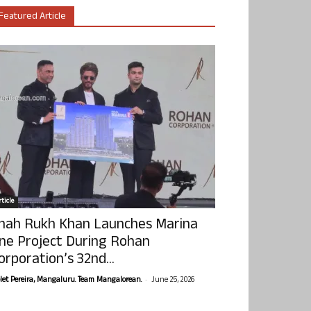
Featured Article
ticle
hah Rukh Khan Launches Marina
ne Project During Rohan
orporation’s 32nd...
-
olet Pereira, Mangaluru. Team Mangalorean.
June 25, 2026