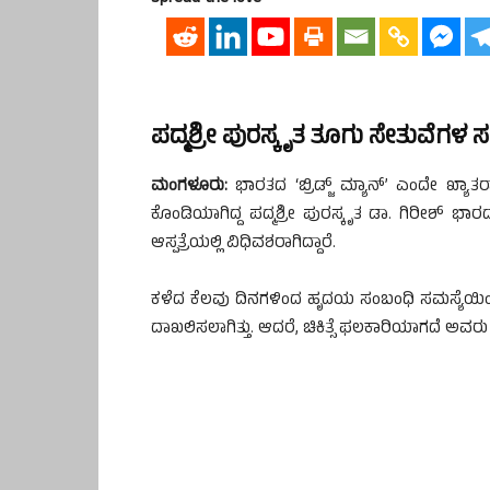
ಪದ್ಮಶ್ರೀ ಪುರಸ್ಕೃತ ತೂಗು ಸೇತುವೆಗಳ 
ಮಂಗಳೂರು:
ಭಾರತದ ‘ಬ್ರಿಡ್ಜ್ ಮ್ಯಾನ್’ ಎಂದೇ ಖ್ಯಾತ
ಕೊಂಡಿಯಾಗಿದ್ದ ಪದ್ಮಶ್ರೀ ಪುರಸ್ಕೃತ ಡಾ. ಗಿರೀಶ್ ಭ
ಆಸ್ಪತ್ರೆಯಲ್ಲಿ ವಿಧಿವಶರಾಗಿದ್ದಾರೆ.
ಕಳೆದ ಕೆಲವು ದಿನಗಳಿಂದ ಹೃದಯ ಸಂಬಂಧಿ ಸಮಸ್ಯೆಯಿಂದ ಬಳಲುತ
ದಾಖಲಿಸಲಾಗಿತ್ತು. ಆದರೆ, ಚಿಕಿತ್ಸೆ ಫಲಕಾರಿಯಾಗದೆ ಅವರ