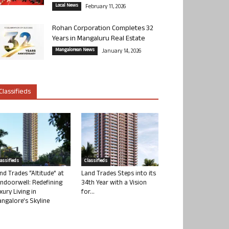
Local News
February 11, 2026
Rohan Corporation Completes 32
Years in Mangaluru Real Estate
Mangalorean News
January 14, 2026
Classifieds
lassifieds
Classifieds
nd Trades “Altitude” at
Land Trades Steps into its
ndoorwell: Redefining
34th Year with a Vision
xury Living in
for...
ngalore’s Skyline