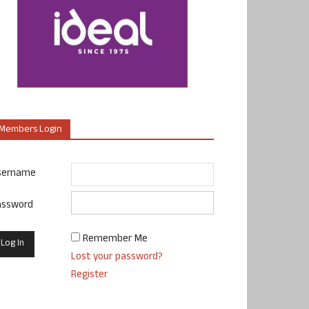
Members Login
sername
assword
Remember Me
Lost your password?
Register