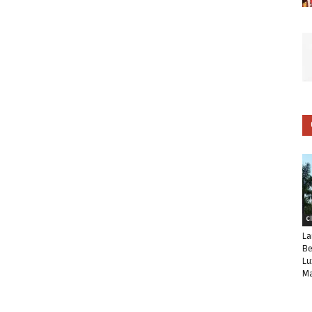
C
La
Be
Lu
Ma