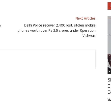
Next Articles
ಒ
Delhi Police recover 2,400 lost, stolen mobile
phones worth over Rs 2.5 crores under Operation
Vishwas
Ar
S
O
C
Vi