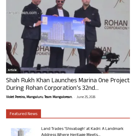
Article
Shah Rukh Khan Launches Marina One Project
During Rohan Corporation’s 32nd...
-
Violet Pereira, Mangaluru. Team Mangalorean.
June 25, 2026
Featured News
Land Trades ‘Shivabagh’ at Kadri: A Landmark
Address Where Heritage Meets...