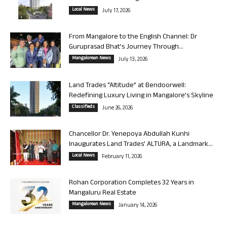
Local News
July 17, 2026
From Mangalore to the English Channel: Dr
Guruprasad Bhat’s Journey Through...
Mangalorean News
July 13, 2026
Land Trades “Altitude” at Bendoorwell:
Redefining Luxury Living in Mangalore’s Skyline
Classifieds
June 26, 2026
Chancellor Dr. Yenepoya Abdullah Kunhi
Inaugurates Land Trades’ ALTURA, a Landmark...
Local News
February 11, 2026
Rohan Corporation Completes 32 Years in
Mangaluru Real Estate
Mangalorean News
January 14, 2026