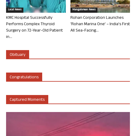
Local News
Mangalorean News
KMC Hospital Successfully
Rohan Corporation Launches
Performs Complex Thyroid
‘Rohan Marina One’ – India’s First
Surgery on 72-Year-Old Patient
All Sea-Facing...
in...
Obituary
Congratulations
Captured Moments