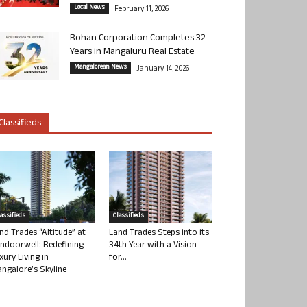
Local News
February 11, 2026
Rohan Corporation Completes 32
Years in Mangaluru Real Estate
Mangalorean News
January 14, 2026
Classifieds
lassifieds
Classifieds
nd Trades “Altitude” at
Land Trades Steps into its
ndoorwell: Redefining
34th Year with a Vision
xury Living in
for...
ngalore’s Skyline