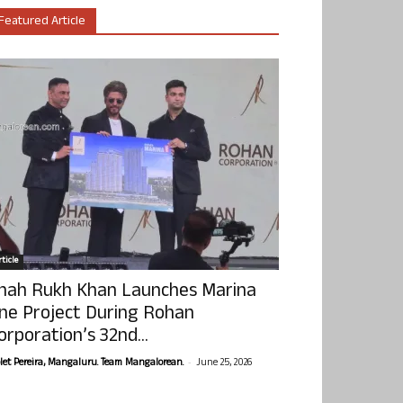
Featured Article
ticle
hah Rukh Khan Launches Marina
ne Project During Rohan
orporation’s 32nd...
-
olet Pereira, Mangaluru. Team Mangalorean.
June 25, 2026