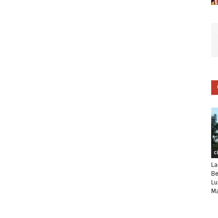
C
La
Be
Lu
Ma