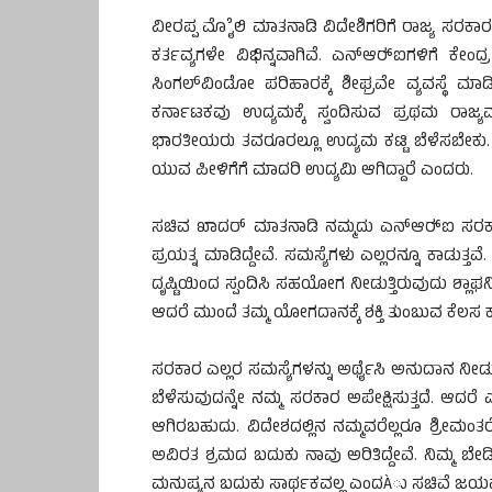
ವೀರಪ್ಪ ಮೊೈಲಿ ಮಾತನಾಡಿ ವಿದೇಶಿಗರಿಗೆ ರಾಜ್ಯ ಸರಕಾ
ಕರ್ತವ್ಯಗಳೇ ವಿಭಿನ್ನವಾಗಿವೆ. ಎನ್‍ಆರ್‍ಐಗಳಿಗೆ ಕೇಂ
ಸಿಂಗಲ್‍ವಿಂಡೋ ಪರಿಹಾರಕ್ಕೆ ಶೀಘ್ರವೇ ವ್ಯವಸ್ಥೆ ಮಾಡ
ಕರ್ನಾಟಕವು ಉದ್ಯಮಕ್ಕೆ ಸ್ವಂದಿಸುವ ಪ್ರಥಮ ರಾಜ್
ಭಾರತೀಯರು ತವರೂರಲ್ಲೂ ಉದ್ಯಮ ಕಟ್ಟಿ ಬೆಳೆಸಬೇಕು. 
ಯುವ ಪೀಳಿಗೆಗೆ ಮಾದರಿ ಉದ್ಯಮಿ ಆಗಿದ್ದಾರೆ ಎಂದರು.
ಸಚಿವ ಖಾದರ್ ಮಾತನಾಡಿ ನಮ್ಮದು ಎನ್‍ಆರ್‍ಐ ಸರಕಾ
ಪ್ರಯತ್ನ ಮಾಡಿದ್ದೇವೆ. ಸಮಸ್ಯೆಗಳು ಎಲ್ಲರನ್ನೂ ಕಾಡುತ್ತ
ದೃಷ್ಟಿಯಿಂದ ಸ್ಪಂದಿಸಿ ಸಹಯೋಗ ನೀಡುತ್ತಿರುವುದು ಶ್ಲಾಘ
ಆದರೆ ಮುಂದೆ ತಮ್ಮ ಯೋಗದಾನಕ್ಕೆ ಶಕ್ತಿ ತುಂಬುವ ಕೆಲ
ಸರಕಾರ ಎಲ್ಲರ ಸಮಸ್ಯೆಗಳನ್ನು ಅರ್ಥೈಸಿ ಅನುದಾನ ನೀಡುತ
ಬೆಳೆಸುವುದನ್ನೇ ನಮ್ಮ ಸರಕಾರ ಅಪೇಕ್ಷಿಸುತ್ತದೆ. ಆದರ
ಆಗಿರಬಹುದು. ವಿದೇಶದಲ್ಲಿನ ನಮ್ಮವರೆಲ್ಲರೂ ಶ್ರೀಮಂತ
ಅವಿರತ ಶ್ರಮದ ಬದುಕು ನಾವು ಅರಿತಿದ್ದೇವೆ. ನಿಮ್ಮ ಬೇ
ಮನುಷ್ಯನ ಬದುಕು ಸಾರ್ಥಕವಲ್ಲ ಎಂದÀು ಸಚಿವೆ ಜಯಮ