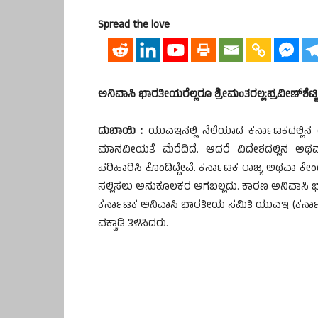
Spread the love
ಅನಿವಾಸಿ ಭಾರತೀಯರೆಲ್ಲರೂ ಶ್ರೀಮಂತರಲ್ಲ:ಪ್ರವೀಣ್‍ಶೆಟ್ಟಿ 
ದುಬಾಯಿ :
ಯುಎಇನಲ್ಲಿ ನೆಲೆಯಾದ ಕರ್ನಾಟಕದಲ್ಲಿನ ಯಾವ
ಮಾನವೀಯತೆ ಮೆರೆದಿದೆ. ಆದರೆ ವಿದೇಶದಲ್ಲಿನ ಅಥವಾ 
ಪರಿಹಾರಿಸಿ ಕೊಂಡಿದ್ದೇವೆ. ಕರ್ನಾಟಕ ರಾಜ್ಯ ಅಥವಾ ಕೇಂದ್
ಸಲ್ಲಿಸಲು ಅನುಕೂಲಕರ ಆಗಬಲ್ಲದು. ಕಾರಣ ಅನಿವಾಸಿ ಭಾ
ಕರ್ನಾಟಕ ಅನಿವಾಸಿ ಭಾರತೀಯ ಸಮಿತಿ ಯುಎಇ (ಕರ್ನಾಟಕ
ವಕ್ವಾಡಿ ತಿಳಿಸಿದರು.