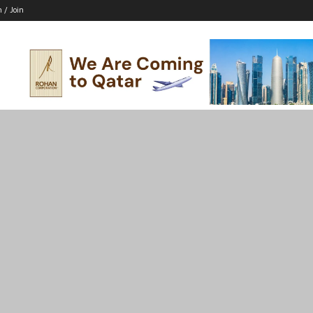
n / Join