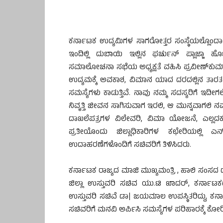
ಕರ್ನಾಟಕ ಉದ್ಯಮಿಗಳ ಸಾಗರೋತ್ತರ ಸಂಸ್ಥೆಯಲ್ಲೊಂದ
ಇಂದಿಲ್ಲಿ ದುಬಾಯಿ ಇಲ್ಲಿನ ಫರ್ಚುನ್ ಪ್ಲಾಜ್ಹಾ 
ಸಮಾಲೋಚನಾ ಸಭೆಯ ಅಧ್ಯಕ್ಷತೆ ವಹಿಸಿ ಪ್ರವೀಣ್‍ಕುಮಾ
ಉದ್ಯಮಕ್ಕೆ ಅವಕಾಶ, ವಿಮಾನ ಯಾದ ದರದಲ್ಲಿನ ತಾರತ
ಸಮಸ್ಯೆಗಳು ಕಾಡುತ್ತಿವೆ. ನಾವು ನಮ್ಮ ಸದಸ್ಯರಿಗೆ ಇದೀಗಲ
ನಿವೃತ್ತಿ ಜೀವನ ಸಾಗಿಸುವಾಗ ಇರಲಿ, ಆ ಮುನ್ನವಾಗಲಿ ನಮ
ದಾಖಲೆಪತ್ರಗಳ ವಿಲೇವರಿ, ವಿಮಾ ಯೋಜನೆ, ಎಲ್ಲದಕ
ಪ್ರತೀಯೊಂದು ಜಿಲ್ಲಾಧಿಕಾರಿಗಳ ಕಛೇರಿಯಲ್ಲಿ ಎನ
ಉದಾಹರಣೆಗಳೊಂದಿಗೆ ಸಚಿವರಿಗೆ ತಿಳಿಸಿದರು.
ಕರ್ನಾಟಕ ರಾಜ್ಯದ ಮಾಜಿ ಮುಖ್ಯಮಂತ್ರಿ , ಹಾಲಿ ಸಂಸದ ಡಾ
ಜಿಲ್ಲಾ ಉಸ್ತುವರಿ ಸಚಿವ ಯು.ಟಿ ಖಾದರ್, ಕರ್ನಾಟಕದ
ಉಸ್ತುವರಿ ಸಚಿವೆ ಡಾ| ಜಯಮಾಲ ಉಪಸ್ಥಿತರಿದ್ದು, ಕರ್ನಾ
ಸಚಿವರಿಗೆ ಮನವಿ ಅರ್ಪಿಸಿ ಸಮಸ್ಯೆಗಳ ಪರಿಹಾರಕ್ಕೆ ಕೋರ