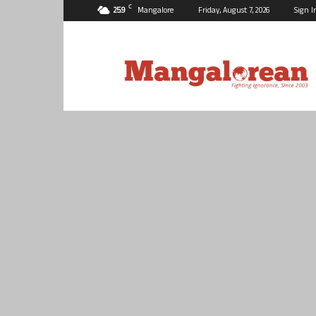
C
25.9
Mangalore
Friday, August 7, 2026
Sign I
Mangalorean.com