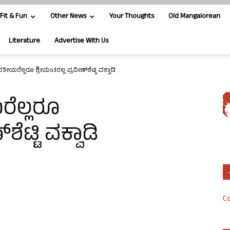
Fit & Fun
Other News
Your Thoughts
Old Mangalorean
Literature
Advertise With Us
ೀಯರೆಲ್ಲರೂ ಶ್ರೀಮಂತರಲ್ಲ:ಪ್ರವೀಣ್‍ಶೆಟ್ಟಿ ವಕ್ವಾಡಿ
ೆಲ್ಲರೂ
ೆಟ್ಟಿ ವಕ್ವಾಡಿ
Co