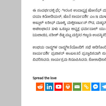
ಈ ಸಂದರ್ಭದಲ್ಲಿ ಫೆÇೀರಂನ ಉಪಾಧ್ಯಕ್ಷ ಜೋಸೆಫ್ ಮಥಾ
ದಯಾ ಕಿರೋಡಿಯನ್, ಜೊತೆ ಕಾರ್ಯದರ್ಶಿ ಎಂ.ಇ ಮುಳೂ
ಅಬ್ದುಲ್ ಲತೀಫ್ ಮೂಲ್ಕಿ, ಮಲ್ಲಿಕಾರ್ಜುನ್ ಗೌಡ, ಮಹ್
ಅಖಿಲಭಾರತ ತುಳು ಒಕ್ಕೂಟ ಅಧ್ಯಕ್ಷ ಧರ್ಮಪಾಲ್ ಯು.
(ದುಬಾಯಿ), ಸತೀಶ್ ಶೆಟ್ಟಿ ಪಟ್ಲ ಮತ್ತಿತರ ಗಣ್ಯರು ಉಪಸ್ಥಿತರಿ
ಉಭಯ ರಾಷ್ಟ್ರಗಳ ರಾಷ್ಟ್ರಗೀತೆಯೊಂದಿಗೆ ಸಭೆ ಆದಿಗೊಂಡಿ
ಕಾರ್ಯದರ್ಶಿ ಪ್ರಬಾಕರ್ ಅಂಬಲತರೆ ಪ್ರಸ್ತಾವಿಕವಾಗಿ ನು
ವಿವರಿಸಿದರು. ಕಾರ್ಯಕ್ರಮ ನಿರೂಪಿಸಿದರು. ಕೋಶಾಧಿಕಾ
Spread the love