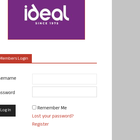
Members Login
sername
assword
Remember Me
Lost your password?
Register