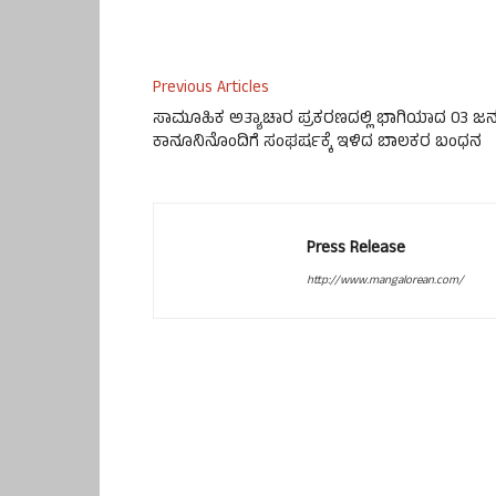
Previous Articles
ಸಾಮೂಹಿಕ ಅತ್ಯಾಚಾರ ಪ್ರಕರಣದಲ್ಲಿ ಭಾಗಿಯಾದ 03 ಜ
ಕಾನೂನಿನೊಂದಿಗೆ ಸಂಘರ್ಷಕ್ಕೆ ಇಳಿದ ಬಾಲಕರ ಬಂಧನ
Press Release
http://www.mangalorean.com/