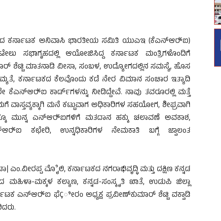
ಾದ ಕರ್ನಾಟಕ ಅನಿವಾಸಿ ಭಾರತೀಯ ಸಮಿತಿ ಯುಎಇ (ಕೆಎನ್‍ಆರ್‍ಐ)
ಹೊಟೇಲು ಸಭಾಗೃಹದಲ್ಲಿ ಆಯೋಜಿಸಿದ್ದ ಕರ್ನಾಟಕ ಮಂತ್ರಿಗಳೊಂದಿಗೆ
ರ್ ಶೆಟ್ಟಿ ಮಾತನಾಡಿ ವೀಸಾ, ಸಂಬಳ, ಉದ್ಯೋಗದಲ್ಲಿನ ಸಮಸ್ಯೆ, ಹೊಸ
ಮ್ಯತೆ, ಕರ್ನಾಟಕದ ಕೆಲವೊಂದು ಕಡೆ ನೇರ ವಿಮಾನ ಸಂಚಾರ ಇತ್ಯಾದಿ
ೇ ಕೆಎನ್‍ಆರ್‍ಐ ಕಾರ್ಡ್‍ಗಳನ್ನು ನೀಡಿದ್ದೇವೆ. ನಾವು ತವರೂರಲ್ಲಿ ಮತ್ತೆ
ಗೆ ವಾಸ್ತವ್ಯಕ್ಕಾಗಿ ಮನೆ ಕಟ್ಟುವಾಗ ಅಧಿಕಾರಿಗಳ ಸಹಯೋಗ, ಶೀಘ್ರವಾಗಿ
್ಕೂ ಮುನ್ನ ಎನ್‍ಆರ್‍ಐಗಳಿಗೆ ಮತದಾನ ಹಕ್ಕು ಚಲಾವಣೆ ಅವಕಾಶ,
್‍ಆರ್‍ಐ ಕಛೇರಿ, ಉನ್ನಧಿಕಾರಿಗಳ ನೇಮಕಾತಿ ಬಗ್ಗೆ ಜ್ವಾಲಂತ
| ಎಂ.ವೀರಪ್ಪ ಮೊೈಲಿ, ಕರ್ನಾಟಕದ ನಗರಾಭಿವೃದ್ಧಿ ಮತ್ತು ದಕ್ಷಿಣ ಕನ್ನಡ
 ಮಹಿಳಾ-ಮಕ್ಕಳ ಕಲ್ಯಾಣ, ಕನ್ನಡ-ಸಂಸ್ಕೃತಿ ಖಾತೆ, ಉಡುಪಿ ಜಿಲ್ಲಾ
ಟಕ ಎನ್‍ಆರ್‍ಐ ಫೆÇೀರಂ ಅಧ್ಯಕ್ಷ ಪ್ರವೀಣ್‍ಕುಮಾರ್ ಶೆಟ್ಟಿ ವಕ್ವಾಡಿ
ಿದರು.