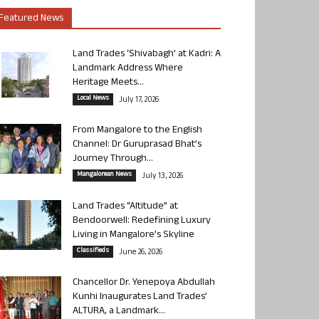
Featured News
Land Trades ‘Shivabagh’ at Kadri: A
Landmark Address Where
Heritage Meets...
Local News
July 17, 2026
From Mangalore to the English
Channel: Dr Guruprasad Bhat’s
Journey Through...
Mangalorean News
July 13, 2026
Land Trades “Altitude” at
Bendoorwell: Redefining Luxury
Living in Mangalore’s Skyline
Classifieds
June 26, 2026
Chancellor Dr. Yenepoya Abdullah
Kunhi Inaugurates Land Trades’
ALTURA, a Landmark...