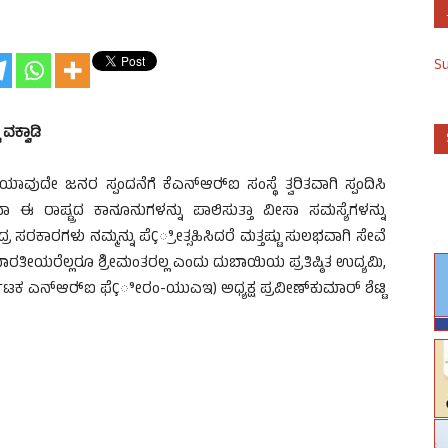
S
ವಕ್ವಾಡಿ
ುದೇ ಜನರ ಸ್ಪಂದನೆಗೆ ಕೆಎನ್‍ಆರ್‍ಐ ಸಂಸ್ಥೆ ತ್ವರಿತವಾಗಿ ಸ್ಪಂದಿಸಿ
ಈ ರಾಷ್ಟ್ರದ ಕಾನೂನುಗಳನ್ನು ಪಾಲಿಸುತ್ತಾ ವೀಸಾ ಸಮಸ್ಯೆಗಳನ್ನು
ರ ಸರಕಾರಗಳು ನಮ್ಮನ್ನು ಪೆÇ್ರೀತ್ಸಹಿಸಿದರೆ ಮತ್ತಷ್ಟು ಸುಲಭವಾಗಿ ಸೇವೆ
ರತೀಯರೆಲ್ಲರೂ ಶ್ರೀಮಂತರಲ್ಲ ಎಂದು ದುಬಾಯಿಯ ಪ್ರತಿಷ್ಠಿತ ಉದ್ಯಮಿ,
 ಎನ್‍ಆರ್‍ಐ ಫೆÇೀರಂ-ಯುಎಇ) ಅಧ್ಯಕ್ಷ ಪ್ರವೀಣ್‍ಕುಮಾರ್ ಶೆಟ್ಟಿ