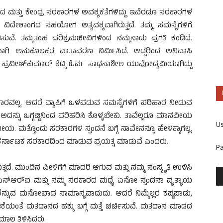
ರದ ಮತ್ತು ಕೇಂದ್ರ ಸರಕಾರಗಳ ಅವಶ್ಯಕತೆಗಳಿದ್ದು ಇವೆರಡೂ ಸರಕಾರಗಳ
ದ್ರ ವಿದೇಶಾಂಗದ ಸಹಯೋಗ ಅತ್ಯವಶ್ಯವಾಗಿರುತ್ತದೆ. ತಮ್ಮ ಸಮಸ್ಯೆಗಳಿಗೆ
ಿಸುವೆ. ತಮ್ಮತಂಹ ಪರಿಶ್ರಮಜೀವಿಗಳಿಂದ ನಮ್ಮನಾಡು ಪ್ರಗತಿ ಕಂಡಿದೆ.
ಯವಾಗಿ ಅನುಕೂಲಕರ ವಾತಾವರಣ ನಿರ್ಮಿಸಿದೆ. ಆದ್ದರಿಂದ ಅನಿವಾಸಿ
ಪ್ರವೀಣ್‍ಕುಮಾರ್ ಶೆಟ್ಟಿ ಓರ್ವ ಸಾಧನಾಶೀಲ ಯುವೋದ್ಯಮಿಯಾಗಿದ್ದು
ರವಲ್ಲ. ಆದರೆ ವ್ಯಾಪಿಗೆ ಒಳಪಡುವ ಸಮಸ್ಯೆಗಳಿಗೆ ಪರಿಹಾರ ನೀಡುವ
ವೆ. ಅದನ್ನು ಒಗ್ಗಟ್ಟಿನಿಂದ ಪರಿಹರಿಸಿ ಕೊಳ್ಳಬೇಕು. ತಾವೆಲ್ಲರೂ ಮಾನವೀಯ
U
ನೀಯ. ಮತ್ತೊಂದು ಸರಕಾರಗಳ ಸ್ಪಂದನೆ ಬಗ್ಗೆ ನಾವೇನನ್ನೂ ಹೇಳಕ್ಕಾಗಲ್ಲ.
ಸ ಕರ್ನಾಟಕ ಸರಕಾರದಿಂದ ಮಾಡುವ ಪ್ರಯತ್ನ ಮಾಡುವೆ ಎಂದರು.
P
್ತದೆ. ಮುಂದಿನ ಪೀಳಿಗೆಗೆ ಮಾದರಿ ಆಗುವ ಮತ್ತು ನಮ್ಮ ಸಂಸ್ಕೃತಿ ಉಳಿಸಿ
ೆ ಎನ್‍ಆರ್‍ಐ ಮತ್ತು ನಮ್ಮ ಸರಕಾರದ ಮಧ್ಯೆ ಏನೋ ಸ್ಪಂದನಾ ವ್ಯತ್ಯಾಯ
ರೆನ್ನುವ ಮನೋಭಾವ ಸಾಮಾನ್ಯವಾದುದು. ಆದರೆ ನಿಮ್ಮೆಲ್ಲರ ಕಷ್ಟಪಾಡು,
ಡಿಕೆಯಂತೆ ಮತದಾನದ ಹಕ್ಕು ಬಗ್ಗೆ ಮತ್ತೆ ಚರ್ಚಿಸುವೆ. ಮತದಾನ ಮಾಡದ
ಾಲ ತಿಳಿಸಿದರು.