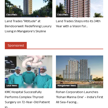
Classifieds
Classifieds
Land Trades “Altitude” at
Land Trades Steps into its 34th
Bendoorwell: Redefining Luxury
Year with a Vision for...
Living in Mangalore’s Skyline
Sponsored
Local News
Mangalorean News
KMC Hospital Successfully
Rohan Corporation Launches
Performs Complex Thyroid
‘Rohan Marina One’ – India’s First
Surgery on 72-Year-Old Patient
All Sea-Facing...
in...