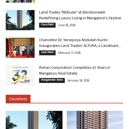
Land Trades “Altitude” at Bendoorwell:
Redefining Luxury Living in Mangalore’s Skyline
Classifieds
June 26, 2026
Chancellor Dr. Yenepoya Abdullah Kunhi
Inaugurates Land Trades’ ALTURA, a Landmark...
Local News
February 11, 2026
Rohan Corporation Completes 32 Years in
Mangaluru Real Estate
Mangalorean News
January 14, 2026
Classifieds