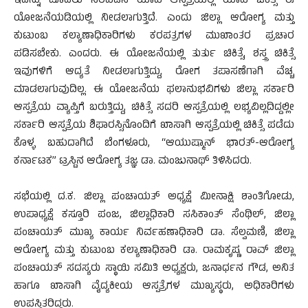
ಇದನ್ನು ಮೊದಲು ಸರಿಪಡಿಸಿ ಯಾವ ಆಸ್ಪತ್ರೆಯಲ್ಲಿ ಯಾವ ಚಿಕಿತ್ಸೆ ಈ
ಯೋಜನೆಯಡಿಯಲ್ಲಿ ನೀಡಲಾಗುತ್ತಿದೆ. ಎಂದು ಜಿಲ್ಲಾ ಆರೋಗ್ಯ ಮತ್ತು
ಕುಟುಂಬ ಕಲ್ಯಾಣಾಧಿಕಾರಿಗಳು ಕರಪತ್ರಗಳ ಮುಖಾಂತರ ಪ್ರಚಾರ
ಪಡಿಸಬೇಕು. ಎಂದರು. ಈ ಯೋಜನೆಯಲ್ಲಿ ತುರ್ತು ಚಿಕಿತ್ಸೆ, ಶಸ್ತ್ರ ಚಿಕಿತ್ಸೆ
ಇವುಗಳಿಗೆ ಆದ್ಯತೆ ನೀಡಲಾಗುತ್ತಿದ್ದು, ರೋಗ ತಪಾಸಣೆಗಾಗಿ ವೆಚ್ಚ
ಮಾಡಲಾಗುವುದಿಲ್ಲ. ಈ ಯೋಜನೆಯ ಫಲಾನುಭವಿಗಳು ಜಿಲ್ಲಾ ಸರ್ಕಾರಿ
ಆಸ್ಪತ್ರೆಯ ವ್ಯಾಪ್ತಿಗೆ ಬರುತ್ತಿದ್ದು, ಚಿಕಿತ್ಸೆ ಸದರಿ ಆಸ್ಪತ್ರೆಯಲ್ಲಿ ಲಭ್ಯವಿಲ್ಲದಿದ್ದಲ್ಲೀ
ಸರ್ಕಾರಿ ಆಸ್ಪತ್ರೆಯ ಶಿಫಾರಸ್ಸಿನೊಂದಿಗೆ ಖಾಸಾಗಿ ಆಸ್ಪತ್ರೆಯಲ್ಲಿ ಚಿಕಿತ್ಸೆ ಪಡೆದು
ಕೊಳ್ಳ ಬಹುದಾಗಿದೆ ಬೆಂಗಳೂರು, “ಆಯುಷ್ಮಾನ್ ಭಾರತ್-ಆರೋಗ್ಯ
ಕರ್ನಾಟಕ” ಟ್ರಸ್ಟಿನ ಆರೋಗ್ಯ ತಜ್ಞ ಡಾ. ಮಂಜುನಾಥ್ ತಿಳಿಸಿದರು.
ಸಭೆಯಲ್ಲಿ ದ.ಕ. ಜಿಲ್ಲಾ ಪಂಚಾಯತ್ ಅಧ್ಯಕ್ಷೆ ಮೀನಾಕ್ಷಿ ಶಾಂತಿಗೋಡು,
ಉಪಾಧ್ಯಕ್ಷೆ ಕಸ್ತೂರಿ ಪಂಜ, ಜಿಲ್ಲಾಧಿಕಾರಿ ಸಸಿಕಾಂತ್ ಸೆಂಥಿಲ್, ಜಿಲ್ಲಾ
ಪಂಚಾಯತ್ ಮುಖ್ಯ ಕಾರ್ಯ ನಿರ್ವಹಣಾಧಿಕಾರಿ ಡಾ. ಸೆಲ್ವಮಣಿ, ಜಿಲ್ಲಾ
ಆರೋಗ್ಯ ಮತ್ತು ಕುಟುಂಬ ಕಲ್ಯಾಣಾಧಿಕಾರಿ ಡಾ. ರಾಮಕೃಷ್ಣ ರಾವ್ ಜಿಲ್ಲಾ
ಪಂಚಾಯತ್ ಸದಸ್ಯರು ಸ್ಥಾಯಿ ಸಮಿತಿ ಅಧ್ಯಕ್ಷರು, ಜನಾರ್ಧನ ಗೌಡ, ಅನಿತ
ಹಾಗೂ ಖಾಸಾಗಿ ವೈದ್ಯಕೀಯ ಆಸ್ಪತ್ರೆಗಳ ಮುಖ್ಯಸ್ಥರು, ಅಧಿಕಾರಿಗಳು
ಉಪಸ್ಥಿತರಿದ್ದರು.