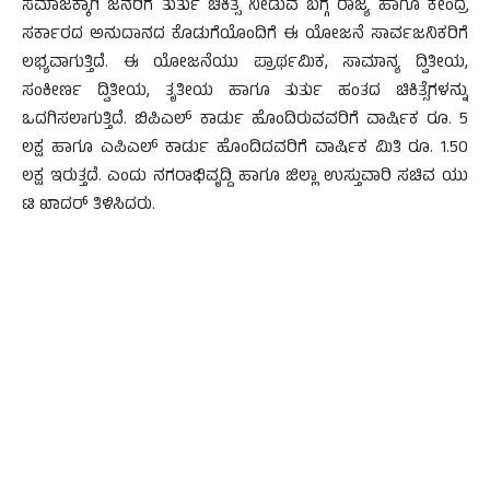
ಸಮಾಜಕ್ಕಾಗಿ ಜನರಿಗೆ ತುರ್ತು ಚಿಕಿತ್ಸೆ ನೀಡುವ ಬಗ್ಗೆ ರಾಜ್ಯ ಹಾಗೂ ಕೇಂದ್ರ
ಸರ್ಕಾರದ ಅನುದಾನದ ಕೊಡುಗೆಯೊಂದಿಗೆ ಈ ಯೋಜನೆ ಸಾರ್ವಜನಿಕರಿಗೆ
ಲಭ್ಯವಾಗುತ್ತಿದೆ. ಈ ಯೋಜನೆಯು ಪ್ರಾರ್ಥಮಿಕ, ಸಾಮಾನ್ಯ ದ್ವಿತೀಯ,
ಸಂಕೀರ್ಣ ದ್ವಿತೀಯ, ತೃತೀಯ ಹಾಗೂ ತುರ್ತು ಹಂತದ ಚಿಕಿತ್ಸೆಗಳನ್ನು
ಒದಗಿಸಲಾಗುತ್ತಿದೆ. ಬಿಪಿಎಲ್ ಕಾರ್ಡು ಹೊಂದಿರುವವರಿಗೆ ವಾರ್ಷಿಕ ರೂ. 5
ಲಕ್ಷ ಹಾಗೂ ಎಪಿಎಲ್ ಕಾರ್ಡು ಹೊಂದಿದವರಿಗೆ ವಾರ್ಷಿಕ ಮಿತಿ ರೂ. 1.50
ಲಕ್ಷ ಇರುತ್ತದೆ. ಎಂದು ನಗರಾಭಿವೃದ್ದಿ ಹಾಗೂ ಜಿಲ್ಲಾ ಉಸ್ತುವಾರಿ ಸಚಿವ ಯು
ಟಿ ಖಾದರ್ ತಿಳಿಸಿದರು.