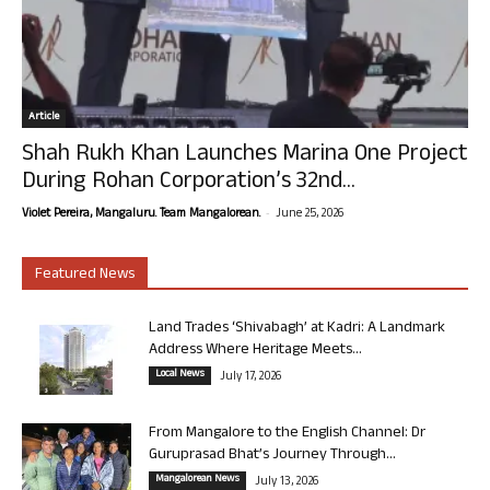
Article
Shah Rukh Khan Launches Marina One Project
During Rohan Corporation’s 32nd...
-
Violet Pereira, Mangaluru. Team Mangalorean.
June 25, 2026
Featured News
Land Trades ‘Shivabagh’ at Kadri: A Landmark
Address Where Heritage Meets...
Local News
July 17, 2026
From Mangalore to the English Channel: Dr
Guruprasad Bhat’s Journey Through...
Mangalorean News
July 13, 2026