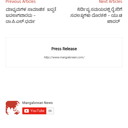
Previous Articles
Next Articles
ಮಾಧ್ಯಮಗಳ ಸಾಮಾಜಿಕ ಬದ್ದತೆ
ನಿರ್ದಿಷ್ಟ ಸಮಯದಲ್ಲಿ ರೈತರಿಗೆ
ಬದಲಾಗಬಾರದು –
ಸವಲತ್ತುಗಳು ದೊರಕಲಿ – ಯು.ಟಿ
ಡಾ.ಪಿ.ಎಲ್.ಧರ್ಮ
ಖಾದರ್
Press Release
http://www.mangalorean.com/