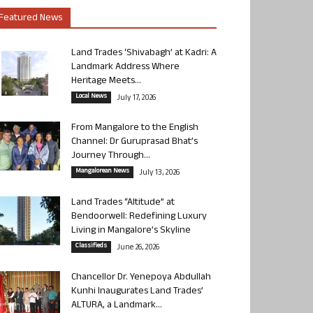
Featured News
Land Trades ‘Shivabagh’ at Kadri: A
Landmark Address Where
Heritage Meets...
Local News
July 17, 2026
From Mangalore to the English
Channel: Dr Guruprasad Bhat’s
Journey Through...
Mangalorean News
July 13, 2026
Land Trades “Altitude” at
Bendoorwell: Redefining Luxury
Living in Mangalore’s Skyline
Classifieds
June 26, 2026
Chancellor Dr. Yenepoya Abdullah
Kunhi Inaugurates Land Trades’
ALTURA, a Landmark...