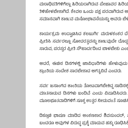
ಮಠಾಧಿಪತಿಗಳಿಗೆಲ್ಲಾ ಹಿರಿಯರಾಗಿರುವ ಪೇಜಾವರ ಹಿರಿಯ
ತಿಳಿಹೇಳಬೇಕಾಗಿದೆ. ಕೇವಲ ಒಂದು ಪಕ್ಷ ಪರವಾಗಿರುವ ಅಭ
ಸಮಾನವಾಗಿ ಕಾಣುವ ಮನೋಭಾವನೆಯನ್ನು ಅವರು ಬೆಳೆಸ
ಕಾರ್ಯಕ್ರಮ ಉದ್ಘಾಟಿಸಿದ ಕಲಬುರ್ಗಿ ಮರುಳಕಂಕರ ದ
ಪ್ರೀತಿಸಿ ಸರ್ವರಲ್ಲೂ ಸೋದರತ್ವವನ್ಬು ಕಾಣುವುದೇ ದೊಡ್ಡ ಧ
ಸಾರುವ, ಪರಸ್ಪರ ಪ್ರೀತಿ ಸೌಹಾರ್ದದಿಂದ ಬಾಳಬೇಕು ಎಂಬು
ಆದರೆ, ಈಚಿನ ದಿನಗಳಲ್ಲಿ ಖಾವಿಧಾರಿಗಳು ಹೇಳುವ
ಕ್ರಾಂತಿಯ ಸಂದೇಶ ಸಾರಬೇಕಾದ ಅಗತ್ಯವಿದೆ ಎಂದರು.
ಸರ್ವ ಜನಾಂಗದ ಶಾಂತಿಯ ತೋಟವಾಗಬೇಕಿದ್ದ ನಾಡಿನಲ್ಲಿ ವ್ಯಕ
ಮಾತನಾಡುವ ದಿನಗಳು ಬಂದಿವೆ ಎಂದು ವಿಷಾದಿಸಿದರು. ಆಹ
ಮೂಲಭೂತವಾದಿಗಳಿಗೆ ಸೂಕ್ತ ಉತ್ತರ ನೀಡುವಂತೆ ಸೂಚಿಸ
ದಿಕ್ಸೂಚಿ ಭಾಷಣ ಮಾಡಿದ ಅಂಕಣಕಾರ ಶಿವಸುಂದರ್, ಸ
ಬಂದರೂ ಅವುಗಳ ವಿರುದ್ಧ ಪ್ರಶ್ನೆ ಮಾಡುವ ಹಕ್ಕು ರೂಢಿಸ