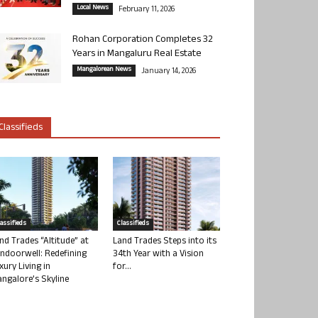
Local News
February 11, 2026
Rohan Corporation Completes 32
Years in Mangaluru Real Estate
Mangalorean News
January 14, 2026
Classifieds
lassifieds
Classifieds
nd Trades “Altitude” at
Land Trades Steps into its
ndoorwell: Redefining
34th Year with a Vision
xury Living in
for...
ngalore’s Skyline