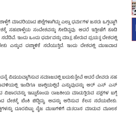
ಬಾಳ್ವೆಗೆ ಮಾದರಿಯಾದ ಜಿಲ್ಲೆಗಳಾಗಿದ್ದು ಎಲ್ಲಾ ಧರ್ಮಗಳ ಜನರು ಒಗ್ಗಟ್ಟಾಗಿ
ಕೆ ಸಹಬಾಳ್ವೆಯ ಸಂದೇಶವನ್ನು ನೀಡಿದ್ದವು. ಆದರೆ ಇತ್ತೀಚೆಗೆ ಕೂಡಿ
ನಡೆದಿವೆ. ಇಂದು ಒಂದು ಧರ್ಮವನ್ನು ಮಾತ್ರ ಹೇರುವ ಪ್ರಯತ್ನ ದೇಶದಲ್ಲಿ
ಬೇಕು ಎನ್ನುವ ದಬ್ಬಾಳಿಕೆ ನಡೆಯುತ್ತಿದೆ. ಇಂದು ದೇಶದಲ್ಲಿ ಮುಖವಾಡ
್ನೆ ವಿಷಯವ್ನಾಗಿಸುವ ಸಮಾಜದಲ್ಲಿ ಬದುಕುತ್ತೇವೆ ಆದರೆ ದೇವರು ಸಹ
ಾವಳಿಯಲ್ಲಿ ಇಂದಿಗೂ ಚಾಲ್ತಿಯಲ್ಲಿದೆ ಎನ್ನುವುದನ್ನು ಆರ್ ಎಸ್ ಎಸ್
ದ ವಿಚಾರವನ್ನು ಇಟ್ಟುಕೊಂಡು ರಾಜಕೀಯ ಮಾಡುತ್ತಿರುವ ಪಕ್ಷಗಳ ಬಗ್ಗೆ
ೇಶಕ್ಕೆ ಬೆಂಕಿ ಬಿದ್ದಿದ್ದು, ಅದನ್ನು ಆರಿಸುವ ಕೆಲಸ ನಡೆಯಬೇಕು.
್ತಿಗಳನ್ನು ದೂರವಿಟ್ಟು ನೈಜ ಮುಖಗಳಿಗೆ ಮತದಾನ ಮಾಡುವ ಮೂಲಕ