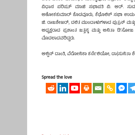
ವಿಧಾನ ಪರಿಷತ್ ಮಾಜಿ ಸಭಾಪತಿ ವಿ. ಆರ್. ಸುದರ್ಶನ್, 
ಅಶೋಕಕುಮಾರ್ ಕೊಡವೂರು, ಕೆಥೊಲಿಕ್ ಸಭಾ ಉಡುಪಿ ಪ್ರದೇ
ಜಿ. ರಾಜಶೇಖರ್, ದಲಿತ ಮುಂದಾಳುಗಳಾದ ಪುತ್ರನ್ ಮತ್ತು
ಅಧ್ಯಕ್ಷರಾದ ಪ್ರಶಾಂತ ಜತ್ತನ್ನ ಮತ್ತು ಅನಿತಾ ಡ
ಮೊದಲಾದವರಿದ್ದರು.
ಆಲ್ವಿನ್ ದಾಂತಿ, ವೆರೋನಿಕಾ ಕರ್ನೆಲಿಯೋ, ಡಾ|ಸುನಿತಾ ಶೆ
Spread the love