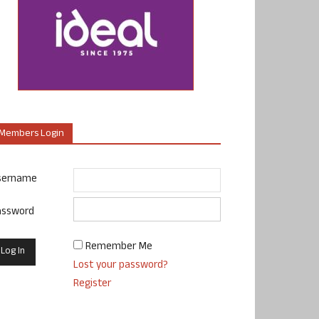
Members Login
sername
assword
Remember Me
Lost your password?
Register