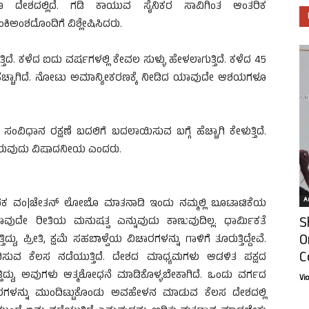
ೇಶದಲ್ಲಿದೆ. ಗಡಿ ಕಾಯುವ ಸೈನಿಕರ ಸಾವಿಗಿಂತ ಆಂತರಿಕ
ಕಿಅಂಶದೊಂದಿಗೆ ವಿಶ್ಲೇಷಿಸಿದರು.
ಗುತ್ತಿದೆ. ಕಳೆದ ಐದು ವರ್ಷಗಳಲ್ಲಿ ಕೇವಲ ಸುಳ್ಳು ಹೇಳಲಾಗುತ್ತಿದೆ. ಕಳೆದ 45
ಯೆ ಹೆಚ್ಚಾಗಿದೆ. ನೋಟು ಅಮಾನ್ಯೀಕರಣಕ್ಕೆ ನೀಡಿದ ಯಾವುದೇ ಆಶಯಗಳೂ
ಸಂವಿಧಾನ ರಕ್ಷಣೆ ಬದಲಿಗೆ ಬದಲಾಯಿಸುವ ಬಗ್ಗೆ ಹೆಚ್ಚಾಗಿ ಕೇಳುತ್ತಿದೆ.
ೈಯಲ್ಲಿರುವುದು ವಿಷಾದನೀಯ ಎಂದರು.
Ar
ಪಾದಕ ವಂ|ಚೇತನ್ ಲೋಬೊ ಮಾತನಾಡಿ ಇಂದು ನಮ್ಮಲ್ಲಿ ಬೂಟಾಟಿಕೆಯ
S
ಯಾವುದೇ ರೀತಿಯ ಮನುಷತ್ವ ಎನ್ನುವುದು ಕಾಣುವುದಿಲ್ಲ. ಧಾರ್ಮಿಕತೆ
O
ು, ಪ್ರೀತಿ, ಕ್ಷಮೆ ಸಹಬಾಳ್ವೆಯ ವಿಚಾರಗಳನ್ನು ಗಾಳಿಗೆ ತೂರುತ್ತಿದ್ದೇವೆ.
C
ಬಿಂಬಿಸುವ ಕೆಲಸ ನಡೆಯುತ್ತಿದೆ. ದೇಶದ ಮಾಧ್ಯಮಗಳು ಆಡಳಿತ ಪಕ್ಷದ
ಿದ್ದು, ಅವುಗಳು ಆತ್ಮಶೋಧನೆ ಮಾಡಿಕೊಳ್ಳಬೇಕಾಗಿದೆ. ಒಂದು ವರ್ಗದ
Vi
ರಗಳನ್ನು ಮುಂದಿಟ್ಟುಕೊಂಡು ಅವಹೇಳನ ಮಾಡುವ ಕೆಲಸ ದೇಶದಲ್ಲಿ