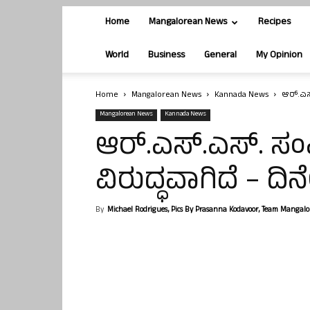
Home
Mangalorean News
Recipes
World
Business
General
My Opinion
Home
Mangalorean News
Kannada News
ಆರ್.ಎಸ
Mangalorean News
Kannada News
ಆರ್.ಎಸ್.ಎಸ್. ಸ
ವಿರುದ್ಧವಾಗಿದೆ – ದ
By
Michael Rodrigues, Pics By Prasanna Kodavoor, Team Mangal