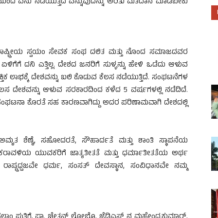
 ಮುಂದೆ ಏನು ನಡೆಯುತ್ತಿದೆ ಎನ್ನುವುದನ್ನು ಅರಿತು ಮತದಾನ ಮಾಡಬೇಕು
ರಾಷ್ಟ್ರೀಯ ಸ್ವಯಂ ಸೇವಕ ಸಂಘ ದಲಿತ ಮತ್ತು ನೊಂದ ಸಮಾಜದವರ
ೆ ದನಿ ಎತ್ತಿಲ್ಲ. ದೇಶದ ಜನರಿಗೆ ಸುಳ್ಳನ್ನು ಹೇಳಿ ಒಡೆದು ಆಳುವ
್ತಿಕ ಲಾಭಕ್ಕೆ ದೇಶವನ್ನು ಬಲಿ ಕೊಡುವ ಕೆಲಸ ನಡೆಯುತ್ತಿದೆ. ಸಂಘಟನೆಗಳ
ೆಲಸ ದೇಶವನ್ನು ಆಳುವ ಸರಕಾರದಿಂದ ಕಳೆದ 5 ವರ್ಷಗಳಲ್ಲಿ ನಡೆದಿದೆ.
ಷದ ಸಂಘಟನಾ ಕೊರತೆ ಸಹ ಕಾರಣವಾಗಿದ್ದು ಅದರ ಪರಿಣಾಮವಾಗಿ ದೇಶದಲ್ಲಿ
ಕ್ಷ ಅಮೃತ ಶೆಣೈ, ಸಹೋದರತೆ, ಸೌಹಾರ್ದತೆ ಮತ್ತು ಶಾಂತಿ ಸ್ಥಾಪನೆಯ
ವಳಿಯ ಯುವಕರಿಗೆ ಜಾತ್ಯತೀತತೆ ಮತ್ತು ಧರ್ಮಾತೀತತೆಯ ಅರ್ಥ
ರಾಷ್ಟ್ರಧ್ವಜವೇ ಧರ್ಮ, ಸಂಸತ್ ದೇವಸ್ಥಾನ, ಸಂವಿಧಾನವೇ ನಮ್ಮ
್ಸಲಾಂ ಪುತ್ತಿಗೆ, ಫಾ. ಚೇತನ್ ಲೋಬೊ, ಜೆಡಿಎಸ್ ನ ಮಹೇಂದ್ರಕುಮಾರ್,