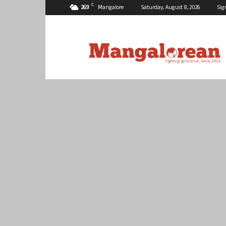
C
26.9
Mangalore
Saturday, August 8, 2026
Sig
Mangalorean.com