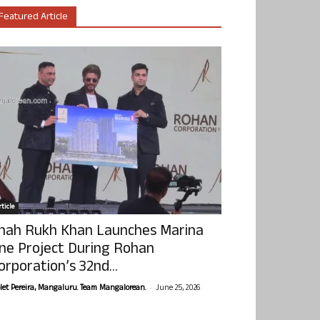
Featured Article
ticle
hah Rukh Khan Launches Marina
ne Project During Rohan
orporation’s 32nd...
-
olet Pereira, Mangaluru. Team Mangalorean.
June 25, 2026