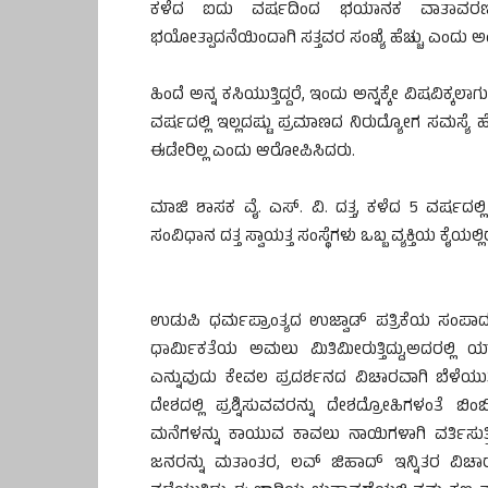
ಕಳೆದ ಐದು ವರ್ಷದಿಂದ ಭಯಾನಕ ವಾತಾವರಣ ದ
ಭಯೋತ್ಪಾದನೆಯಿಂದಾಗಿ ಸತ್ತವರ ಸಂಖ್ಯೆ ಹೆಚ್ಚು ಎಂದು ಅಂ
ಹಿಂದೆ ಅನ್ನ ಕಸಿಯುತ್ತಿದ್ದರೆ, ಇಂದು ಅನ್ನಕ್ಕೇ ವಿಷವಿಕ್ಕಲಾ
ವರ್ಷದಲ್ಲಿ ಇಲ್ಲದಷ್ಟು ಪ್ರಮಾಣದ ನಿರುದ್ಯೋಗ ಸಮಸ್
ಈಡೇರಿಲ್ಲ ಎಂದು ಆರೋಪಿಸಿದರು.
ಮಾಜಿ ಶಾಸಕ ವೈ. ಎಸ್. ವಿ. ದತ್ತ, ಕಳೆದ 5 ವರ್ಷದಲ್ಲಿ 
ಸಂವಿಧಾನ ದತ್ತ ಸ್ವಾಯತ್ತ ಸಂಸ್ಥೆಗಳು ಒಬ್ಬ ವ್ಯಕ್ತಿಯ ಕ
ಉಡುಪಿ ಧರ್ಮಪ್ರಾಂತ್ಯದ ಉಜ್ವಾಡ್ ಪತ್ರಿಕೆಯ ಸಂ
ಧಾರ್ಮಿಕತೆಯ ಅಮಲು ಮಿತಿಮೀರುತ್ತಿದ್ದು,ಅದರಲ್ಲಿ 
ಎನ್ನುವುದು ಕೇವಲ ಪ್ರದರ್ಶನದ ವಿಚಾರವಾಗಿ ಬೆಳೆಯುತ್ತಿದ್ದ
ದೇಶದಲ್ಲಿ ಪ್ರಶ್ನಿಸುವವರನ್ನು ದೇಶದ್ರೋಹಿಗಳಂತೆ 
ಮನೆಗಳನ್ನು ಕಾಯುವ ಕಾವಲು ನಾಯಿಗಳಾಗಿ ವರ್ತಿಸುತ್ತ
ಜನರನ್ನು ಮತಾಂತರ, ಲವ್ ಜಿಹಾದ್ ಇನ್ನಿತರ ವಿಚಾ