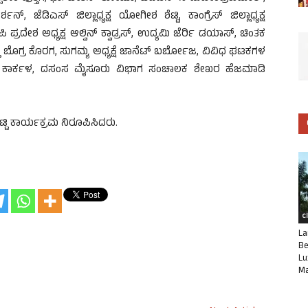
ಜೆಡಿಎಸ್ ಜಿಲ್ಲಾಧ್ಯಕ್ಷ ಯೋಗೀಶ ಶೆಟ್ಟಿ, ಕಾಂಗ್ರೆಸ್ ಜಿಲ್ಲಾಧ್ಯಕ್ಷ
ಶ ಅಧ್ಯಕ್ಷ ಆಲ್ವಿನ್ ಕ್ವಾಡ್ರಸ್, ಉದ್ಯಮಿ ಜೆರ್ರಿ ಡಯಾಸ್, ಚಿಂತಕ
 ಬೊಗ್ರ ಕೊರಗ, ಸುಗಮ್ಯ ಅಧ್ಯಕ್ಷೆ ಜಾನೆಟ್ ಬರ್ಬೋಜ, ವಿವಿಧ ಘಟಕಗಳ
ಿ’ಸೋಜ ಕಾರ್ಕಳ, ದಸಂಸ ಮೈಸೂರು ವಿಭಾಗ ಸಂಚಾಲಕ ಶೇಖರ ಹೆಜಮಾಡಿ
ಟ್ಟಿ ಕಾರ್ಯಕ್ರಮ ನಿರೂಪಿಸಿದರು.
C
La
Be
Lu
Ma