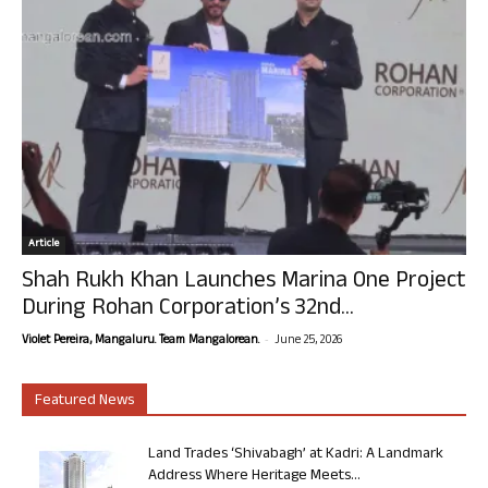
Article
Shah Rukh Khan Launches Marina One Project
During Rohan Corporation’s 32nd...
-
Violet Pereira, Mangaluru. Team Mangalorean.
June 25, 2026
Featured News
Land Trades ‘Shivabagh’ at Kadri: A Landmark
Address Where Heritage Meets...