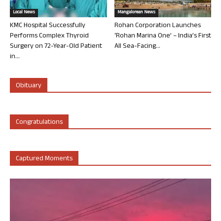
Local News
Mangalorean News
KMC Hospital Successfully
Rohan Corporation Launches
Performs Complex Thyroid
‘Rohan Marina One’ – India’s First
Surgery on 72-Year-Old Patient
All Sea-Facing...
in...
Obituary
Congratulations
Captured Moments