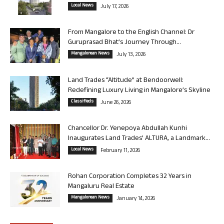
Local News
July 17, 2026
From Mangalore to the English Channel: Dr
Guruprasad Bhat’s Journey Through...
Mangalorean News
July 13, 2026
Land Trades “Altitude” at Bendoorwell:
Redefining Luxury Living in Mangalore’s Skyline
Classifieds
June 26, 2026
Chancellor Dr. Yenepoya Abdullah Kunhi
Inaugurates Land Trades’ ALTURA, a Landmark...
Local News
February 11, 2026
Rohan Corporation Completes 32 Years in
Mangaluru Real Estate
Mangalorean News
January 14, 2026