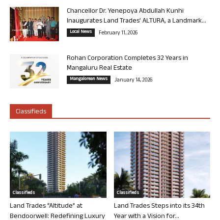
Chancellor Dr. Yenepoya Abdullah Kunhi
Inaugurates Land Trades’ ALTURA, a Landmark...
Local News
February 11, 2026
Rohan Corporation Completes 32 Years in
Mangaluru Real Estate
Mangalorean News
January 14, 2026
Classifieds
Classifieds
Classifieds
Land Trades “Altitude” at
Land Trades Steps into its 34th
Bendoorwell: Redefining Luxury
Year with a Vision for...