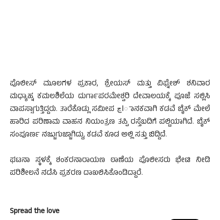
ಪೊಲೀಸ್ ಮೂಲಗಳ ಪ್ರಕಾರ, ಶ್ರೇಯಸ್ ಮತ್ತು ವಿಘ್ನೇಶ್ ಶನಿವಾರ
ಮಧ್ಯಾಹ್ನ ಕಮಲಶಿಲೆಯ ದುರ್ಗಾಪರಮೇಶ್ವರಿ ದೇವಾಲಯಕ್ಕೆ ಪೂಜೆ ಸಲ್ಲಿಸಿ
ವಾಪಸ್ಸಾಗುತ್ತಿದ್ದರು. ತಾರೆಕೊಡ್ಲು ಸಮೀಪ اچಾನಕವಾಗಿ ಕಡವೆ ಬೈಕ್ ಮೇಲೆ
ಹಾರಿದ ಪರಿಣಾಮ ವಾಹನ ನಿಯಂತ್ರಣ ತಪ್ಪಿ ರಸ್ತೆಬದಿಗೆ ಪಲ್ಟಿಯಾಗಿದೆ. ಬೈಕ್
ಸಂಪೂರ್ಣ ನಜ್ಜುಗುಜ್ಜಾಗಿದ್ದು, ಕಡವೆ ಕೂಡ ಅಲ್ಲಿ ಸತ್ತು ಬಿದ್ದಿದೆ.
ಘಟನಾ ಸ್ಥಳಕ್ಕೆ ಶಂಕರನಾರಾಯಣ ಠಾಣೆಯ ಪೊಲೀಸರು ಭೇಟಿ ನೀಡಿ
ಪರಿಶೀಲನೆ ನಡೆಸಿ ಪ್ರಕರಣ ದಾಖಲಿಸಿಕೊಂಡಿದ್ದಾರೆ.
Spread the love