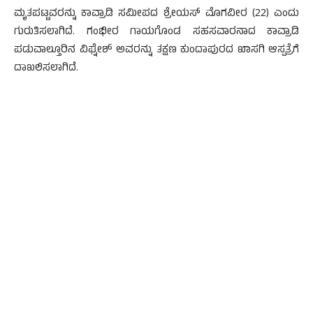
ಮೃತಪಟ್ಟವರನ್ನು ಕಾವ್ರಾಡಿ ಸಮೀಪದ ಶ್ರೇಯಸ್ ಮೊಗವೀರ (22) ಎಂದು
ಗುರುತಿಸಲಾಗಿದೆ. ಗಂಭೀರ ಗಾಯಗೊಂಡ ಸಹಸವಾರನಾದ ಕಾವ್ರಾಡಿ
ಪಡುವಾಲ್ತೂರಿನ ವಿಘ್ನೇಶ್ ಅವರನ್ನು ತಕ್ಷಣ ಕುಂದಾಪುರದ ಖಾಸಗಿ ಆಸ್ಪತ್ರೆಗೆ
ದಾಖಲಿಸಲಾಗಿದೆ.