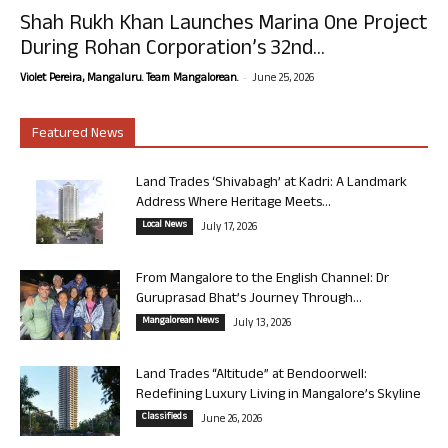
Shah Rukh Khan Launches Marina One Project
During Rohan Corporation’s 32nd...
-
Violet Pereira, Mangaluru. Team Mangalorean.
June 25, 2026
Featured News
Land Trades ‘Shivabagh’ at Kadri: A Landmark
Address Where Heritage Meets...
Local News
July 17, 2026
From Mangalore to the English Channel: Dr
Guruprasad Bhat’s Journey Through...
Mangalorean News
July 13, 2026
Land Trades “Altitude” at Bendoorwell:
Redefining Luxury Living in Mangalore’s Skyline
Classifieds
June 26, 2026