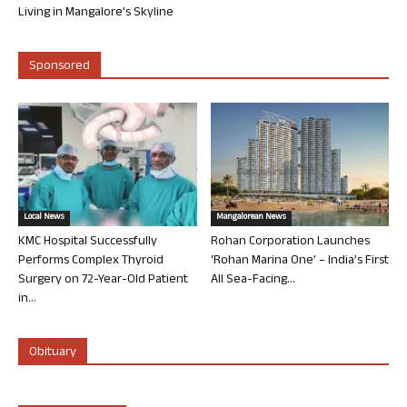
Living in Mangalore’s Skyline
Sponsored
Local News
Mangalorean News
KMC Hospital Successfully
Rohan Corporation Launches
Performs Complex Thyroid
‘Rohan Marina One’ – India’s First
Surgery on 72-Year-Old Patient
All Sea-Facing...
in...
Obituary