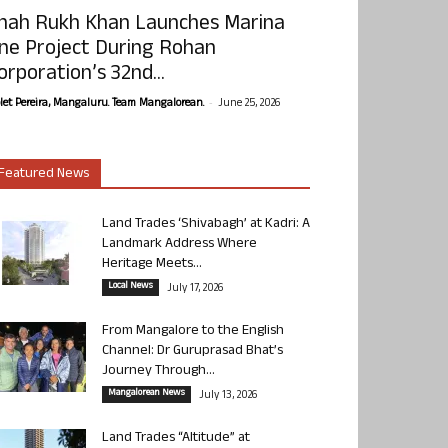
hah Rukh Khan Launches Marina
ne Project During Rohan
orporation’s 32nd...
-
olet Pereira, Mangaluru. Team Mangalorean.
June 25, 2026
Featured News
Land Trades ‘Shivabagh’ at Kadri: A
Landmark Address Where
Heritage Meets...
Local News
July 17, 2026
From Mangalore to the English
Channel: Dr Guruprasad Bhat’s
Journey Through...
Mangalorean News
July 13, 2026
Land Trades “Altitude” at