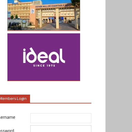
Members Login
sername
assword