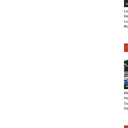
C
La
Be
Lu
Ma
L
KM
Pe
Su
Pa