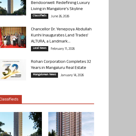
Bendoorwell: Redefining Luxury
Living in Mangalore’s Skyline
Classifieds
June 26, 2026
Chancellor Dr. Yenepoya Abdullah
Kunhi Inaugurates Land Trades’
ALTURA, a Landmark...
Local News
February 11, 2026
Rohan Corporation Completes 32
Years in Mangaluru Real Estate
Mangalorean News
January 14, 2026
Classifieds