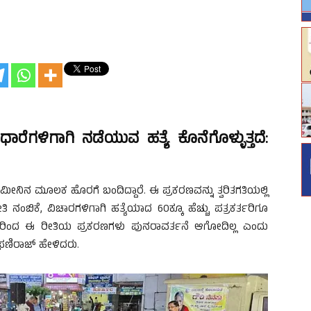
ಧಾರೆಗಳಿಗಾಗಿ ನಡೆಯುವ ಹತ್ಯೆ ಕೊನೆಗೊಳ್ಳುತ್ತದೆ:
ನಿನ ಮೂಲಕ‌ ಹೊರಗೆ‌ ಬಂದಿದ್ದಾರೆ. ಈ ಪ್ರಕರಣವನ್ನು ತ್ವರಿತಗತಿಯಲ್ಲಿ
 ನಂಬಿಕೆ, ವಿಚಾರಗಳಿಗಾಗಿ ಹತ್ಯೆಯಾದ 60ಕ್ಕೂ ಹೆಚ್ಚು ಪತ್ರಕರ್ತರಿಗೂ
ಾಗುವುದರಿಂದ ಈ ರೀತಿಯ ಪ್ರಕರಣಗಳು ಪುನರಾವರ್ತನೆ ಆಗೋದಿಲ್ಲ ಎಂದು
. ಫಣಿರಾಜ್ ಹೇಳಿದರು.