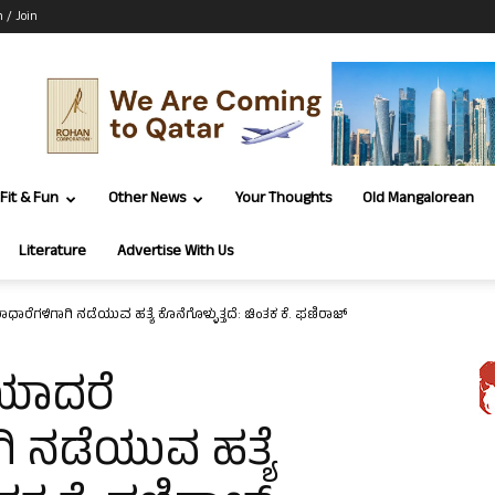
n / Join
Fit & Fun
Other News
Your Thoughts
Old Mangalorean
Literature
Advertise With Us
ರಾಧಾರೆಗಳಿಗಾಗಿ ನಡೆಯುವ ಹತ್ಯೆ ಕೊನೆಗೊಳ್ಳುತ್ತದೆ: ಚಿಂತಕ ಕೆ. ಫಣಿರಾಜ್
ಷೆಯಾದರೆ
ಿ ನಡೆಯುವ ಹತ್ಯೆ