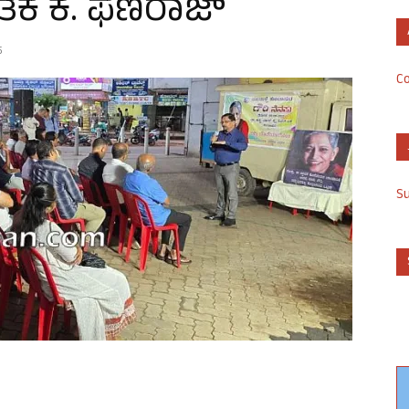
ಿಂತಕ ಕೆ. ಫಣಿರಾಜ್
5
Co
S