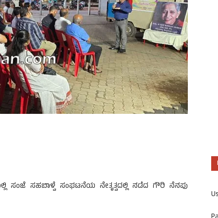
ಿಯಲ್ಲಿ ಸಂಜೆ ಸಹಬಾಳ್ವೆ ಸಂಘಟನೆಯ ನೇತೃತ್ವದಲ್ಲಿ ನಡೆದ ಗೌರಿ ನೆನಪು
U
P