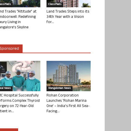
lassifieds
Classifieds
nd Trades “Altitude” at
Land Trades Steps into its
ndoorwell: Redefining
34th Year with a Vision
xury Living in
for...
ngalore’s Skyline
Sponsored
ocal News
Mangalorean News
C Hospital Successfully
Rohan Corporation
rforms Complex Thyroid
Launches ‘Rohan Marina
rgery on 72-Year-Old
One’ – India’s First All Sea-
tient in...
Facing...