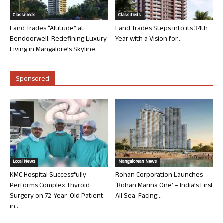
Classifieds
Classifieds
Land Trades “Altitude” at
Land Trades Steps into its 34th
Bendoorwell: Redefining Luxury
Year with a Vision for...
Living in Mangalore’s Skyline
Sponsored
Local News
Mangalorean News
KMC Hospital Successfully
Rohan Corporation Launches
Performs Complex Thyroid
‘Rohan Marina One’ – India’s First
Surgery on 72-Year-Old Patient
All Sea-Facing...
in...