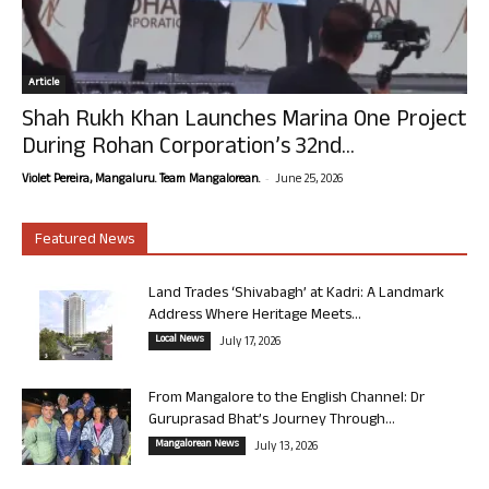
Article
Shah Rukh Khan Launches Marina One Project
During Rohan Corporation’s 32nd...
-
Violet Pereira, Mangaluru. Team Mangalorean.
June 25, 2026
Featured News
Land Trades ‘Shivabagh’ at Kadri: A Landmark
Address Where Heritage Meets...
Local News
July 17, 2026
From Mangalore to the English Channel: Dr
Guruprasad Bhat’s Journey Through...
Mangalorean News
July 13, 2026