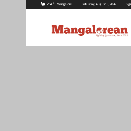
C
25.4
Mangalore
Saturday, August 8, 2026
Sig
Mangalorean.com