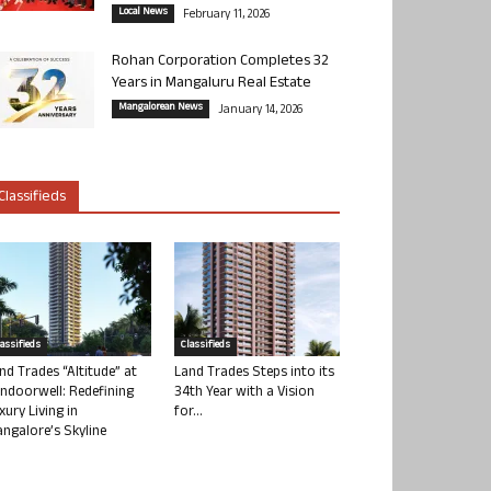
Local News
February 11, 2026
Rohan Corporation Completes 32
Years in Mangaluru Real Estate
Mangalorean News
January 14, 2026
Classifieds
lassifieds
Classifieds
nd Trades “Altitude” at
Land Trades Steps into its
ndoorwell: Redefining
34th Year with a Vision
xury Living in
for...
ngalore’s Skyline