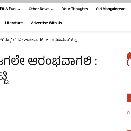
Fit & Fun
Other News
Your Thoughts
Old Mangalorean
Literature
Advertise With Us
ೆಗೆ ಸಿದ್ಧತೆ ಈಗಲೇ ಆರಂಭವಾಗಲಿ : ಉದಯಕುಮಾರ್ ಶೆಟ್ಟಿ
ೆ ಈಗಲೇ ಆರಂಭವಾಗಲಿ :
ಟಿ
Co