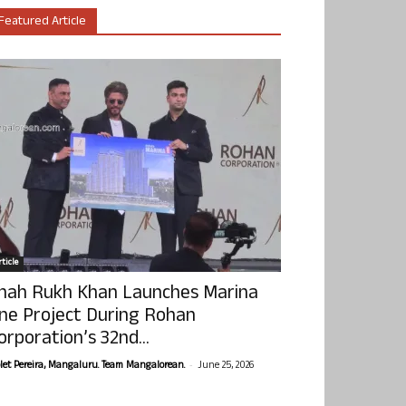
Featured Article
ticle
hah Rukh Khan Launches Marina
ne Project During Rohan
orporation’s 32nd...
-
olet Pereira, Mangaluru. Team Mangalorean.
June 25, 2026