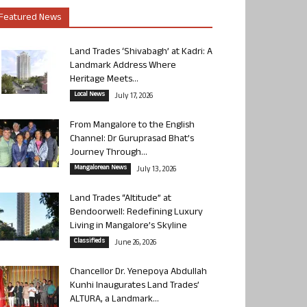
Featured News
Land Trades ‘Shivabagh’ at Kadri: A
Landmark Address Where
Heritage Meets...
Local News
July 17, 2026
From Mangalore to the English
Channel: Dr Guruprasad Bhat’s
Journey Through...
Mangalorean News
July 13, 2026
Land Trades “Altitude” at
Bendoorwell: Redefining Luxury
Living in Mangalore’s Skyline
Classifieds
June 26, 2026
Chancellor Dr. Yenepoya Abdullah
Kunhi Inaugurates Land Trades’
ALTURA, a Landmark...