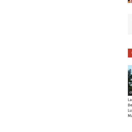
C
La
Be
Lu
Ma