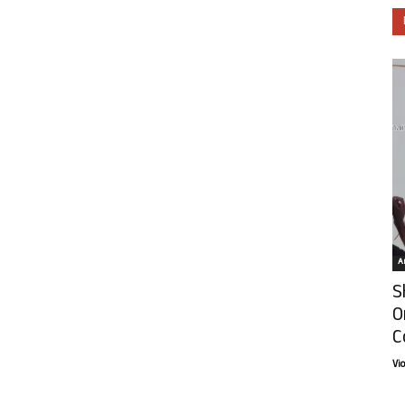
Ar
S
O
C
Vi