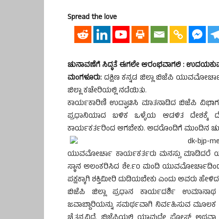
Spread the love
ಚುನಾವಣೆಗೆ ಸಿದ್ಧತೆ ಈಗಲೇ ಆರಂಭವಾಗಲಿ : ಉದಯಕುಮಾರ
ಮಂಗಳೂರು:
ದಕ್ಷಿಣ ಕನ್ನಡ ಜಿಲ್ಲಾ ಬಿಜೆಪಿ ಯುವಮೋ
ಜಿಲ್ಲಾ ಕಚೇರಿಯಲ್ಲಿ ನಡೆಯಿತು.
ಕಾರ್ಯಕಾರಿಣಿ ಉದ್ಘಾಟಿಸಿ ಮಾತನಾಡಿದ ಬಿಜೆಪಿ ವಿಭಾ
ಪ್ರಧಾನಿಯಾದ ಬಳಿಕ ಒಳ್ಳೆಯ ಆಡಳಿತ ದೇಶಕ್ಕೆ ದ
ಕಾರ್ಯಕರ್ತರಿಂದ ಆಗಬೇಕು. ಅದರೊಂದಿಗೆ ಮುಂದಿನ ಚು
ಯುವಮೋರ್ಚಾ ಕಾರ್ಯಕರ್ತರು ಮನಸ್ಸು ಮಾಡಿದರೆ ಯಾವುದೇ
ಸ್ಥಾನ ಅಲಂಕರಿಸಿದ ಶೇ.೯೦ ಮಂದಿ ಯುವಮೋರ್ಚಾದಿಂದ
ಪಕ್ಷಕ್ಕಾಗಿ ಶಕ್ತಿಮೀರಿ ದುಡಿಯಬೇಕು ಎಂದು ಅವರು ಹೇಳಿದ
ಬಿಜೆಪಿ ಜಿಲ್ಲಾ ಪ್ರಧಾನ ಕಾರ್ಯದರ್ಶಿ ಉಮಾನ
ಜವಾಬ್ದಾರಿಯನ್ನು ಸಮರ್ಥವಾಗಿ ನಿರ್ವಹಿಸುವ ಮೂಲಕ ಪಕ್
ಚೈತನ್ಯವಿದೆ. ಬಿಜೆಪಿಯಲ್ಲಿ ಯಾವುದೇ ಪೋಸ್ಟ್ ಅಥವಾ ಹ