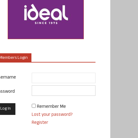
Members Login
sername
assword
Remember Me
Lost your password?
Register