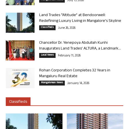
July 13, 2026
Land Trades “Altitude” at Bendoorwell:
Redefining Luxury Living in Mangalore’s Skyline
Classifieds
June 26, 2026
Chancellor Dr. Yenepoya Abdullah Kunhi
Inaugurates Land Trades’ ALTURA, a Landmark...
Local News
February 11, 2026
Rohan Corporation Completes 32 Years in
Mangaluru Real Estate
Mangalorean News
January 14, 2026
Classifieds