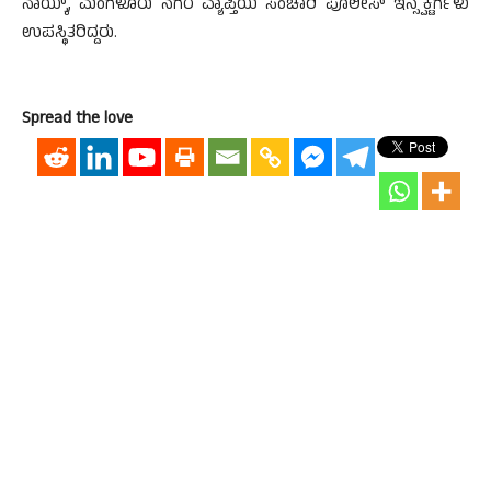
ನಾಯ್ಕ್, ಮಂಗಳೂರು ನಗರ ವ್ಯಾಪ್ತಿಯ ಸಂಚಾರಿ ಪೊಲೀಸ್ ಇನ್ಸ್ಪೆಕ್ಟರ್ಗಳು
ಉಪಸ್ಥಿತರಿದ್ದರು.
Spread the love