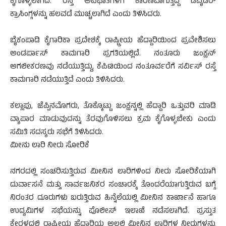
ಕೈಗೊಳ್ಳಲಾಗಿದೆ. ರಸ್ತೆ ಅಪಘಾತಗಳಿಗೆ ಕಾರಣವಾಗುತ್ತಿದ್ದ ಡಿವೈಡರ್
ಕ್ರಾಸಿಂಗ್ಗಳನ್ನು ಹಲವಡೆ ಮುಚ್ಚಲಾಗಿದೆ ಎಂದು ತಿಳಿಸಿದರು.
ಬೈಕಂಪಾಡಿ ಕೈಗಾರಿಕಾ ಪ್ರದೇಶಕ್ಕೆ ರಾಷ್ಟ್ರೀಯ ಹೆದ್ದಾರಿಯಿಂದ ಪ್ರವೇಶಿಸಲು
ಅಂಡರ್ಪಾಸ್ ಕಾಮಗಾರಿ ಪ್ರಗತಿಯಲ್ಲಿದೆ. ನಂತೂರು ಜಂಕ್ಷನ್
ಅಗಲೀಕರಣವು ನಡೆಯುತ್ತಿದ್ದು, ಕೆಪಿಟಿಯಿಂದ ನಂತೂರ್ವರೆಗೆ ಸರ್ವಿಸ್ ರಸ್ತೆ
ಕಾಮಗಾರಿ ನಡೆಯುತ್ತಿದೆ ಎಂದು ತಿಳಿಸಿದರು.
ಕಲ್ಲಾಪು, ಜೆಪ್ಪಿನಮೊಗರು, ತೊಕ್ಕೊಟ್ಟು ಜಂಕ್ಷನ್ನಲ್ಲಿ ಹೆದ್ದಾರಿ ಒತ್ತುವರಿ ಮಾಡಿ
ವ್ಯಾಪಾರ ಮಾಡುವುದನ್ನು ತೆರವುಗೊಳಿಸಲು ಕ್ರಮ ಕೈಗೊಳ್ಳಬೇಕು ಎಂದು
ಸಮಿತಿ ಸದಸ್ಯರು ಸಭೆಗೆ ತಿಳಿಸಿದರು.
ಮೀನು ಲಾರಿ ನೀರು ಸೋರಿಕೆ
ನಗರದಲ್ಲಿ ಸಂಚರಿಸುತ್ತಿರುವ ಮೀನಿನ ಲಾರಿಗಳಿಂದ ನೀರು ಸೋರಿಕೆಯಾಗಿ
ದುರ್ವಾಸನೆ ಮತ್ತು ಸಾರ್ವಜನಿಕರ ಸಂಚಾರಕ್ಕೆ ತೊಂದರೆಯಾಗುತ್ತಿರುವ ಬಗ್ಗೆ
ನಿರಂತರ ದೂರುಗಳು ಬರುತ್ತಿರುವ ಹಿನ್ನೆಲೆಯಲ್ಲಿ ಮೀನಿನ ಕಾರ್ಖಾನೆ ಹಾಗೂ
ಉದ್ಯಮಿಗಳ ಸಭೆಯನ್ನು ಪೊಲೀಸ್ ಇಲಾಖೆ ನಡೆಸಲಾಗಿದೆ. ಪ್ರಸ್ತುತ
ಕೇರಳದಲ್ಲಿ ರಾಷ್ಟ್ರೀಯ ಹೆದ್ದಾರಿಯ ಅಲ್ಲಲ್ಲಿ ಮೀನಿನ ಲಾರಿಗಳ ನೀರುಗಳನ್ನು