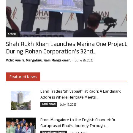
Article
Shah Rukh Khan Launches Marina One Project
During Rohan Corporation’s 32nd...
-
Violet Pereira, Mangaluru. Team Mangalorean.
June 25, 2026
Featured News
Land Trades ‘Shivabagh’ at Kadri: A Landmark
Address Where Heritage Meets...
Local News
July 17, 2026
From Mangalore to the English Channel: Dr
Guruprasad Bhat’s Journey Through...
Mangalorean News