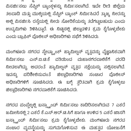
ವಿಸರ್ಜಿಸಲು ಸೆಪ್ಟಿಕ್ ಟ್ಯಾಂಕ್ಗಳನ್ನು ನಿರ್ಮಿಸಲಾಗಿದೆ. ಇದೇ ರೀತಿ ಜಿಲ್ಲೆಯ
ತಲಪಾಡಿ ಮತ್ತು ಮುಲ್ಕಿಯಲ್ಲಿ ಸೆಪ್ಟಿಕ್ ಟ್ಯಾಂಕ್ ನಿರ್ಮಿಸಿದರೆ ತ್ಯಾಜ್ಯ ನೀರನ್ನು
ಅಲ್ಲಿ ವಿಸರ್ಜಿಸಿ ರಸ್ತೆಯಲ್ಲಿ ನೀರು ಸೋರಿಕೆಯನ್ನು ತಡೆಗಟ್ಟಬಹುದು ಎಂದು
ಉದ್ಯಮಿಗಳು ತಿಳಿಸಿದ್ದಾರೆ. ಈ ನಿಟ್ಟಿನಲ್ಲಿ ಜಿಲ್ಲಾಡಳಿತ ಕ್ರಮ ಕೈಗೊಳ್ಳಬೇಕು
ಎಂದು ಟ್ರಾಫಿಕ್ ಪೊಲೀಸ್ ಅಧಿಕಾರಿಗಳು ಸಭೆಗೆ ತಿಳಿಸಿದರು.
ಮಂಗಳೂರು ನಗರದ ಸ್ಟೇಟ್ಬ್ಯಾಂಕ್ ಹ್ಯಾಮಿಲ್ಟನ್ ವೃತ್ತವನ್ನು ವೈಜ್ಞಾನಿಕವಾಗಿ
ನಿರ್ಮಿಸಲು ಎನ್.ಐ.ಟಿ.ಕೆ ವತಿಯಿಂದ ಮಹಾನಗರಪಾಲಿಕೆಗೆ ವರದಿ
ನೀಡಲಾಗಿದ್ದು, ಅದರಂತೆ ಹ್ಯಾಮಿಲ್ಟನ್ ವೃತ್ತದ ನಕ್ಷೆಯನ್ನು ಸಲ್ಲಿಸಲಾಗಿದೆ.
ಇದನ್ನು ಪರಿಶೀಲಿಸುವಂತೆ ಜಿಲ್ಲಾಧಿಕಾರಿಗಳು ಸಂಚಾರ ಪೊಲೀಸ್
ಅಧಿಕಾರಿಗಳಿಗೆ ಸೂಚಿಸಿದರು. ಈ ಬಗ್ಗೆ ತ್ವರಿತವಾಗಿ ಕ್ರಮ ಕೈಗೊಳ್ಳಲು
ಜಿಲ್ಲಾಧಿಕಾರಿಗಳು ನಗರಪಾಲಿಕೆಗೆ ಸೂಚಿಸಿದರು.
ನಗರದ ಪಂಪ್ವೆಲ್ನಲ್ಲಿ ಬಸ್ಸ್ಟ್ಯಾಂಡ್ ನಿರ್ಮಿಸಲು ಕಾದಿರಿಸಲಾಗಿರುವ 7 ಎಕರೆ
ಜಮೀನಿನಲ್ಲಿ 2 ಎಕರೆ ಕೆ.ಎಸ್.ಆರ್.ಟಿ.ಸಿಗೆ ಹಾಗೂ ಉಳಿದ 5 ಎಕರೆ ಖಾಸಗಿ
ಬಸ್ಸ್ಟ್ಯಾಂಡ್ ನಿರ್ಮಿಸಲು ಕ್ರಮ ಕೈಗೊಳ್ಳಬೇಕು. ಮಂಗಳೂರು ನಗರದ
ಸಂಚಾರ ವ್ಯವಸ್ಥೆಯನ್ನು ಸುಗಮಗೊಳಿಸುವ ಈ ಮಹತ್ವದ ಯೋಜನೆಗೆ