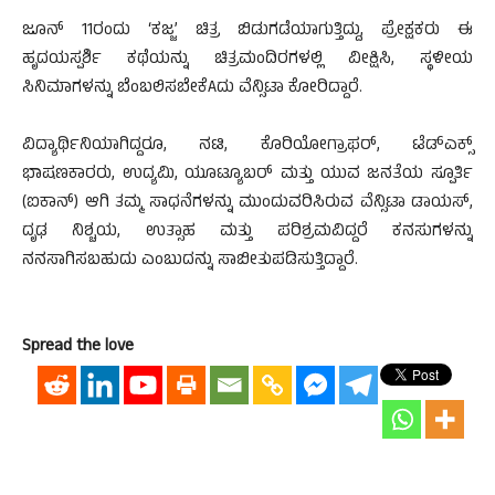
ಜೂನ್ 11ರಂದು ‘ಕಜ್ಜ’ ಚಿತ್ರ ಬಿಡುಗಡೆಯಾಗುತ್ತಿದ್ದು, ಪ್ರೇಕ್ಷಕರು ಈ
ಹೃದಯಸ್ಪರ್ಶಿ ಕಥೆಯನ್ನು ಚಿತ್ರಮಂದಿರಗಳಲ್ಲಿ ವೀಕ್ಷಿಸಿ, ಸ್ಥಳೀಯ
ಸಿನಿಮಾಗಳನ್ನು ಬೆಂಬಲಿಸಬೇಕೆAದು ವೆನ್ಸಿಟಾ ಕೋರಿದ್ದಾರೆ.
ವಿದ್ಯಾರ್ಥಿನಿಯಾಗಿದ್ದರೂ, ನಟಿ, ಕೊರಿಯೋಗ್ರಾಫರ್, ಟೆಡ್‌ಎಕ್ಸ್
ಭಾಷಣಕಾರರು, ಉದ್ಯಮಿ, ಯೂಟ್ಯೂಬರ್ ಮತ್ತು ಯುವ ಜನತೆಯ ಸ್ಪೂರ್ತಿ
(ಐಕಾನ್) ಆಗಿ ತಮ್ಮ ಸಾಧನೆಗಳನ್ನು ಮುಂದುವರಿಸಿರುವ ವೆನ್ಸಿಟಾ ಡಾಯಸ್,
ದೃಢ ನಿಶ್ಚಯ, ಉತ್ಸಾಹ ಮತ್ತು ಪರಿಶ್ರಮವಿದ್ದರೆ ಕನಸುಗಳನ್ನು
ನನಸಾಗಿಸಬಹುದು ಎಂಬುದನ್ನು ಸಾಬೀತುಪಡಿಸುತ್ತಿದ್ದಾರೆ.
Spread the love