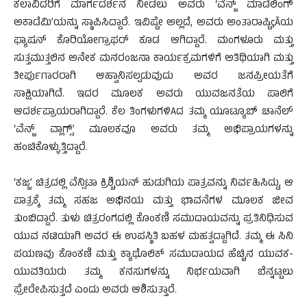
ಕಲಾವಿದರಿಗೆ ಮಾರ್ಗದರ್ಶನ ನೀಡಲು ಅವರು ‘ವೆನ್ಜ್ ಮಾಡೆಲಿಂಗ್
ಅಕಾಡೆಮಿ’ಯನ್ನು ಸ್ಥಾಪಿಸಿದ್ದಾರೆ. ಇವಿಷ್ಟೇ ಅಲ್ಲದೆ, ಅವರು ಅಂತಾರಾಷ್ಟಿçÃಯ
ಫ್ಯಾಷನ್ ಕೊರಿಯೋಗ್ರಾಫರ್ ಕೂಡ ಆಗಿದ್ದಾರೆ. ಮಂಗಳೂರು ಮತ್ತು
ಸುತ್ತಮುತ್ತಲಿನ ಅನೇಕ ಮನರಂಜನಾ ಕಾರ್ಯಕ್ರಮಗಳಿಗೆ ಅತಿಥಿಯಾಗಿ ಮತ್ತು
ತೀರ್ಪುಗಾರರಾಗಿ ಆಹ್ವಾನಿಸಲ್ಪಡುವುದು ಅವರ ಜನಪ್ರೀಯತೆಗೆ
ಸಾಕ್ಷಿಯಾಗಿದೆ. ಇದರ ಮೂಲಕ ಅವರು ಯುವಜನತೆಯ ಪಾಲಿಗೆ
ಆದರ್ಶಪ್ರಾಯರಾಗಿದ್ದಾರೆ. ಕೆಲ ತಿಂಗಳುಗಳಿAದ ತಮ್ಮ ಯೂಟ್ಯೂಬ್ ಚಾನೆಲ್
‘ವೆನ್ಜ್ ವ್ಲಾಗ್ಸ್’ ಮೂಲಕವೂ ಅವರು ತಮ್ಮ ಅಭಿಪ್ರಾಯಗಳನ್ನು
ಹಂಚಿಕೊಳ್ಳುತ್ತಿದ್ದಾರೆ.
‘ಕಜ್ಜ’ ಚಿತ್ರದಲ್ಲಿ ವೆನ್ಸಿಟಾ ಕ್ರಿಶ್ಚಿಯನ್ ಹುಡುಗಿಯ ಪಾತ್ರವನ್ನು ನಿರ್ವಹಿಸಿದ್ದು, ಆ
ಪಾತ್ರಕ್ಕೆ ತಮ್ಮ ಸಹಜ ಅಭಿನಯ ಮತ್ತು ಭಾವನೆಗಳ ಮೂಲಕ ಜೀವ
ತುಂಬಿದ್ದಾರೆ. ತುಳು ಚಿತ್ರರಂಗದಲ್ಲಿ ಕೊಂಕಣಿ ಸಮುದಾಯವನ್ನು ಪ್ರತಿನಿಧಿಸುವ
ಯುವ ನಟಿಯಾಗಿ ಅವರ ಈ ಉಪಸ್ಥಿತಿ ಬಹಳ ಮಹತ್ವದ್ದಾಗಿದೆ. ತಮ್ಮ ಈ ಸಿನಿ
ಪಯಣವು ಕೊಂಕಣಿ ಮತ್ತು ಕ್ಯಾಥೊಲಿಕ್ ಸಮುದಾಯದ ಹೆಚ್ಚಿನ ಯುವಕ-
ಯುವತಿಯರು ತಮ್ಮ ಕನಸುಗಳನ್ನು ನಿರ್ಭಯವಾಗಿ ಬೆನ್ನಟ್ಟಲು
ಪ್ರೇರೇಪಿಸುತ್ತದೆ ಎಂದು ಅವರು ಆಶಿಸುತ್ತಾರೆ.