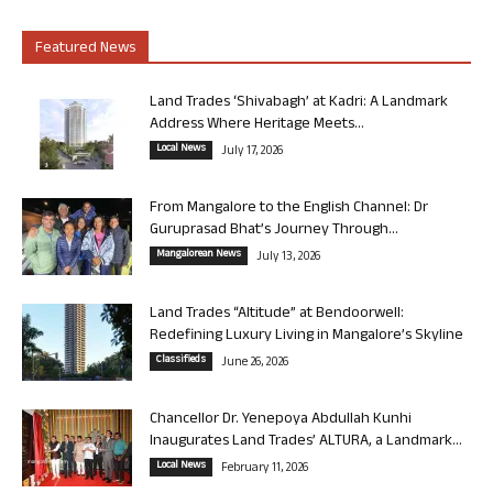
Featured News
Land Trades ‘Shivabagh’ at Kadri: A Landmark
Address Where Heritage Meets...
Local News
July 17, 2026
From Mangalore to the English Channel: Dr
Guruprasad Bhat’s Journey Through...
Mangalorean News
July 13, 2026
Land Trades “Altitude” at Bendoorwell:
Redefining Luxury Living in Mangalore’s Skyline
Classifieds
June 26, 2026
Chancellor Dr. Yenepoya Abdullah Kunhi
Inaugurates Land Trades’ ALTURA, a Landmark...
Local News
February 11, 2026