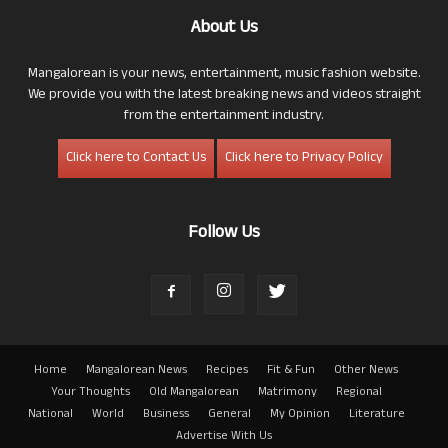
About Us
Mangalorean is your news, entertainment, music fashion website.
We provide you with the latest breaking news and videos straight
from the entertainment industry.
Click here to Contact Us
Click here to Privacy Policy
Follow Us
Home
Mangalorean News
Recipes
Fit & Fun
Other News
Your Thoughts
Old Mangalorean
Matrimony
Regional
National
World
Business
General
My Opinion
Literature
Advertise With Us