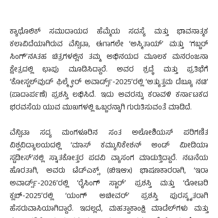
ಕ್ಯಾಥೊಲಿಕ್ ಸಮುದಾಯದ ಹೆಮ್ಮೆಯ ಸದಸ್ಯೆ ಮತ್ತು ಭಾವನಾತ್ಮಕ
ಕಲಾವಿದೆಯಾಗಿರುವ ವೆನ್ಸಿಟಾ, ಈಗಾಗಲೇ ‘ಅಸ್ಮಿತಾಯ್’ ಮತ್ತು ‘ಗಬ್ಬರ್
ಸಿಂಗ್’ನAತಹ ಚಿತ್ರಗಳಲ್ಲಿನ ತಮ್ಮ ಅಭಿನಯದ ಮೂಲಕ ಮನರಂಜನಾ
ಕ್ಷೇತ್ರದಲ್ಲಿ ಛಾಪು ಮೂಡಿಸಿದ್ದಾರೆ. ಅವರ ಶ್ರದ್ಧೆ ಮತ್ತು ಪ್ರತಿಭೆಗೆ
‘ಕೋಸ್ಟಲ್‌ವುಡ್ ಫಿಲ್ಮ್ಫೇರ್ ಅವಾರ್ಡ್ಸ್-2025’ರಲ್ಲಿ ‘ಅತ್ಯುತ್ತಮ ಡೆಬ್ಯೂ ನಟಿ’
(ಪಾದಾರ್ಪಣೆ) ಪ್ರಶಸ್ತಿ ಲಭಿಸಿದೆ. ಇದು ಅವರನ್ನು ಕರಾವಳಿ ಕರ್ನಾಟಕದ
ಭರವಸೆಯ ಯುವ ಮುಖಗಳಲ್ಲಿ ಒಬ್ಬರನ್ನಾಗಿ ಗುರುತಿಸುವಂತೆ ಮಾಡಿದೆ.
ವೆನ್ಸಿಟಾ ಸದ್ಯ ಮಂಗಳೂರಿನ ಸಂತ ಅಲೋಶಿಯಸ್ ಪರಿಗಣಿತ
ವಿಶ್ವವಿದ್ಯಾಲಯದಲ್ಲಿ ‘ಮಾಸ್ ಕಮ್ಯುನಿಕೇಶನ್ ಅಂಡ್ ಮೀಡಿಯಾ
ಸ್ಟಡೀಸ್’ನಲ್ಲಿ ಸ್ನಾತಕೋತ್ತರ ಪದವಿ ವ್ಯಾಸಂಗ ಮಾಡುತ್ತಿದ್ದಾರೆ. ನಟನೆಯ
ಹೊರತಾಗಿ, ಅವರು ಟೆಡ್‌ಎಕ್ಸ್ (ಖಿಇಆx) ಭಾಷಣಕಾರರಾಗಿ, ‘ಇರಾ
ಅವಾರ್ಡ್ಸ್-2026’ರಲ್ಲಿ ‘ರೈಸಿಂಗ್ ಸ್ಟಾರ್’ ಪ್ರಶಸ್ತಿ ಮತ್ತು ‘ರೋಟರಿ
ಕ್ಲಬ್-2025’ರಲ್ಲಿ ‘ಯಂಗ್ ಅಚೀವರ್’ ಪ್ರಶಸ್ತಿ ಪುರಸ್ಕೃತರಾಗಿ
ಹೆಸರುವಾಸಿಯಾಗಿದ್ದಾರೆ. ಇದಲ್ಲದೆ, ಮಹತ್ವಾಕಾಂಕ್ಷಿ ಮಾಡೆಲ್‌ಗಳು ಮತ್ತು