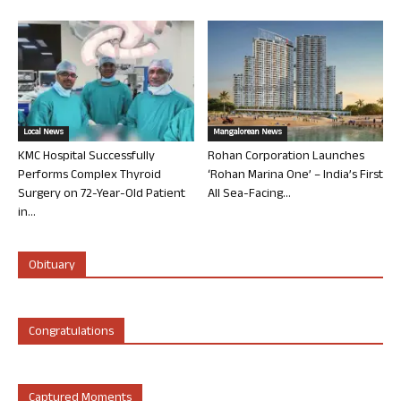
Local News
Mangalorean News
KMC Hospital Successfully
Rohan Corporation Launches
Performs Complex Thyroid
‘Rohan Marina One’ – India’s First
Surgery on 72-Year-Old Patient
All Sea-Facing...
in...
Obituary
Congratulations
Captured Moments