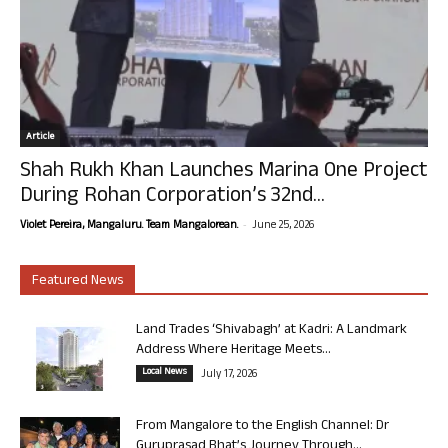
Article
Shah Rukh Khan Launches Marina One Project
During Rohan Corporation’s 32nd...
-
Violet Pereira, Mangaluru. Team Mangalorean.
June 25, 2026
Featured News
Land Trades ‘Shivabagh’ at Kadri: A Landmark
Address Where Heritage Meets...
Local News
July 17, 2026
From Mangalore to the English Channel: Dr
Guruprasad Bhat’s Journey Through...