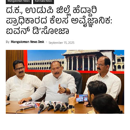
Mangalorean News
Kannada News
ದ.ಕ., ಉಡುಪಿ ಜಿಲ್ಲೆ ಹೆದ್ದಾರಿ
ಪ್ರಾಧಿಕಾರದ ಕೆಲಸ ಅವೈಜ್ಞಾನಿಕ:
ಐವನ್ ಡಿ’ಸೋಜಾ
By
Mangalorean News Desk
-
September 15, 2025