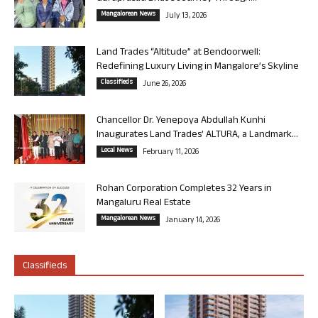
Mangalorean News
July 13, 2026
Land Trades “Altitude” at Bendoorwell:
Redefining Luxury Living in Mangalore’s Skyline
Classifieds
June 26, 2026
Chancellor Dr. Yenepoya Abdullah Kunhi
Inaugurates Land Trades’ ALTURA, a Landmark...
Local News
February 11, 2026
Rohan Corporation Completes 32 Years in
Mangaluru Real Estate
Mangalorean News
January 14, 2026
Classifieds