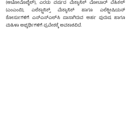
(ಆಟೋಮೊಬೈಲ್), ಎರಡು ವರ್ಷದ ಮೆಕ್ಯಾನಿಕ್ ಮೋಟಾರ್ ವೆಹಿಕಲ್
(ಎಂಎಂವಿ), ಎಲೆಕ್ಟ್ರಾನಿಕ್ಸ್ ಮೆಕ್ಯಾನಿಕ್ ಹಾಗೂ ಎಲೆಕ್ಟ್ರೀಷಿಯನ್
ಕೋರ್ಸುಗಳಿಗೆ ಎಸ್‌ಎಸ್‌ಎಲ್‌ಸಿ ಪಾಸಾಗಿರುವ ಅರ್ಹ ಪುರುಷ ಹಾಗೂ
ಮಹಿಳಾ ಅಭ್ಯರ್ಥಿಗಳಿಗೆ ಪ್ರವೇಶಕ್ಕೆ ಅವಕಾಶವಿದೆ.