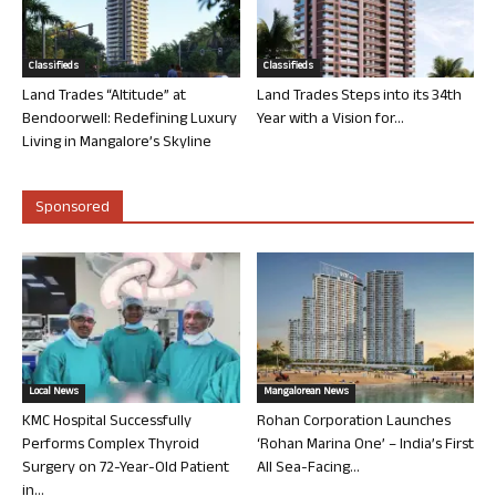
Classifieds
Classifieds
Land Trades “Altitude” at
Land Trades Steps into its 34th
Bendoorwell: Redefining Luxury
Year with a Vision for...
Living in Mangalore’s Skyline
Sponsored
Local News
Mangalorean News
KMC Hospital Successfully
Rohan Corporation Launches
Performs Complex Thyroid
‘Rohan Marina One’ – India’s First
Surgery on 72-Year-Old Patient
All Sea-Facing...
in...