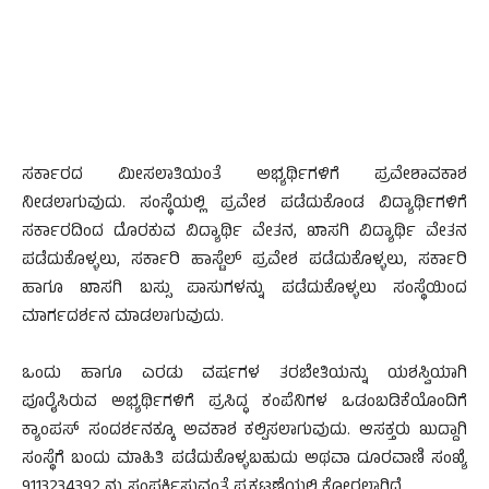
ಸರ್ಕಾರದ ಮೀಸಲಾತಿಯಂತೆ ಅಭ್ಯರ್ಥಿಗಳಿಗೆ ಪ್ರವೇಶಾವಕಾಶ
ನೀಡಲಾಗುವುದು. ಸಂಸ್ಥೆಯಲ್ಲಿ ಪ್ರವೇಶ ಪಡೆದುಕೊಂಡ ವಿದ್ಯಾರ್ಥಿಗಳಿಗೆ
ಸರ್ಕಾರದಿಂದ ದೊರಕುವ ವಿದ್ಯಾರ್ಥಿ ವೇತನ, ಖಾಸಗಿ ವಿದ್ಯಾರ್ಥಿ ವೇತನ
ಪಡೆದುಕೊಳ್ಳಲು, ಸರ್ಕಾರಿ ಹಾಸ್ಟೆಲ್ ಪ್ರವೇಶ ಪಡೆದುಕೊಳ್ಳಲು, ಸರ್ಕಾರಿ
ಹಾಗೂ ಖಾಸಗಿ ಬಸ್ಸು ಪಾಸುಗಳನ್ನು ಪಡೆದುಕೊಳ್ಳಲು ಸಂಸ್ಥೆಯಿಂದ
ಮಾರ್ಗದರ್ಶನ ಮಾಡಲಾಗುವುದು.
ಒಂದು ಹಾಗೂ ಎರಡು ವರ್ಷಗಳ ತರಬೇತಿಯನ್ನು ಯಶಸ್ವಿಯಾಗಿ
ಪೂರೈಸಿರುವ ಅಭ್ಯರ್ಥಿಗಳಿಗೆ ಪ್ರಸಿದ್ಧ ಕಂಪೆನಿಗಳ ಒಡಂಬಡಿಕೆಯೊಂದಿಗೆ
ಕ್ಯಾಂಪಸ್‌ ಸಂದರ್ಶನಕ್ಕೂ ಅವಕಾಶ ಕಲ್ಪಿಸಲಾಗುವುದು. ಆಸಕ್ತರು ಖುದ್ದಾಗಿ
ಸಂಸ್ಥೆಗೆ ಬಂದು ಮಾಹಿತಿ ಪಡೆದುಕೊಳ್ಳಬಹುದು ಅಥವಾ ದೂರವಾಣಿ ಸಂಖ್ಯೆ
9113234392 ನ್ನು ಸಂಪರ್ಕಿಸುವಂತೆ ಪ್ರಕಟಣೆಯಲ್ಲಿ ಕೋರಲಾಗಿದೆ.