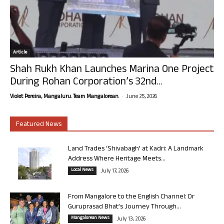
Article
Shah Rukh Khan Launches Marina One Project
During Rohan Corporation’s 32nd...
-
Violet Pereira, Mangaluru. Team Mangalorean.
June 25, 2026
Featured News
Land Trades ‘Shivabagh’ at Kadri: A Landmark
Address Where Heritage Meets...
Local News
July 17, 2026
From Mangalore to the English Channel: Dr
Guruprasad Bhat’s Journey Through...
Mangalorean News
July 13, 2026