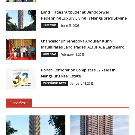
Land Trades “Altitude” at Bendoorwell:
Redefining Luxury Living in Mangalore’s Skyline
Classifieds
June 26, 2026
Chancellor Dr. Yenepoya Abdullah Kunhi
Inaugurates Land Trades’ ALTURA, a Landmark...
Local News
February 11, 2026
Rohan Corporation Completes 32 Years in
Mangaluru Real Estate
Mangalorean News
January 14, 2026
Classifieds