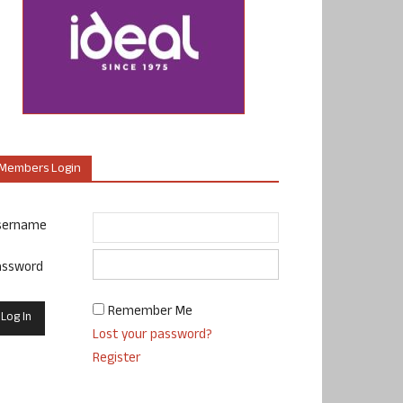
Members Login
sername
assword
Remember Me
Lost your password?
Register