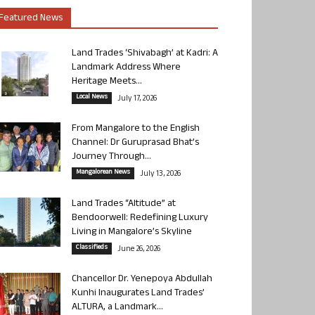
Featured News
Land Trades ‘Shivabagh’ at Kadri: A
Landmark Address Where
Heritage Meets...
Local News
July 17, 2026
From Mangalore to the English
Channel: Dr Guruprasad Bhat’s
Journey Through...
Mangalorean News
July 13, 2026
Land Trades “Altitude” at
Bendoorwell: Redefining Luxury
Living in Mangalore’s Skyline
Classifieds
June 26, 2026
Chancellor Dr. Yenepoya Abdullah
Kunhi Inaugurates Land Trades’
ALTURA, a Landmark...