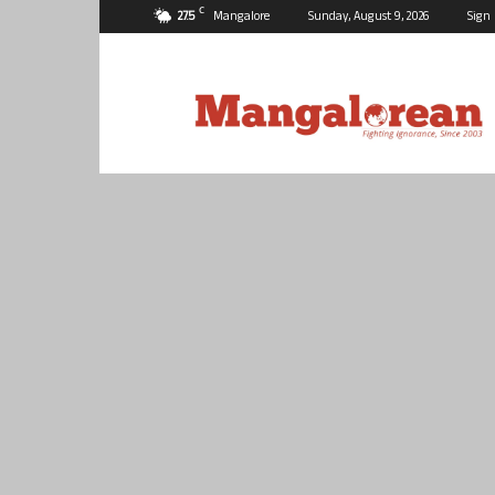
C
27.5
Mangalore
Sunday, August 9, 2026
Sign 
Mangalorean.com