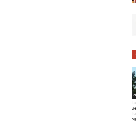
C
La
Be
Lu
Ma