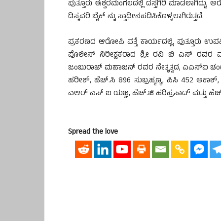
ಪುತ್ತೂರು ಈಶ್ವರಮಂಗಲದಲ್ಲಿ ದಸ್ತಗಿರಿ ಮಾಡಲಾಗಿದ್ದು
ಡಿಸ್ಕವರಿ ಬೈಕ್ ನ್ನು ಸ್ವಾಧೀನಪಡಿಸಿಕೊಳ್ಳಲಾಗಿರುತ್ತದೆ.
ಪ್ರಕರಣದ ಆರೋಪಿ ಪತ್ತೆ ಕಾರ್ಯದಲ್ಲಿ, ಪುತ್ತೂರು 
ಪೊಲೀಸ್ ನಿರೀಕ್ಷಕರಾದ ಶ್ರೀ ರವಿ ಬಿ ಎಸ್ ರವರ ಮಾ
ಜಂಬುರಾಜ್ ಮಹಾಜನ್ ರವರ ನೇತೃತ್ವದ, ಎಎಸ್ಐ ಚಂದ್ರಶೇ
ಹರೀಶ್, ಹೆಚ್.ಸಿ 896 ಸುಬ್ರಹ್ಮಣ್ಯ, ಪಿಸಿ 452 ಆಕ
ಎಆರ್ ಎಸ್ ಐ ಯಜ್ಞ, ಹೆಚ್.ಜಿ ಹರಿಪ್ರಸಾದ್ ಮತ್ತು ಹೆಚ
Spread the love