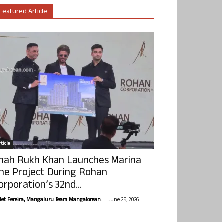
Featured Article
ticle
hah Rukh Khan Launches Marina
ne Project During Rohan
orporation’s 32nd...
-
olet Pereira, Mangaluru. Team Mangalorean.
June 25, 2026