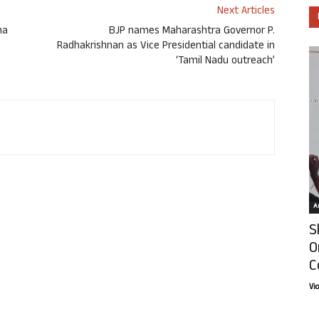
Next Articles
na
BJP names Maharashtra Governor P.
Radhakrishnan as Vice Presidential candidate in
‘Tamil Nadu outreach’
Ar
S
O
C
Vi