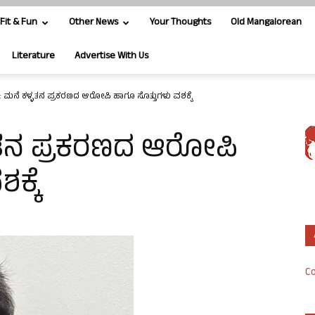
Fit & Fun
Other News
Your Thoughts
Old Mangalorean
Literature
Advertise With Us
ು: ಮನೆ ಕಳ್ಳತನ ಪ್ರಕರಣದ ಆರೋಪಿ ಹಾಗೂ ಸೊತ್ತುಗಳು ವಶಕ್ಕೆ
್ಳತನ ಪ್ರಕರಣದ ಆರೋಪಿ
ಕ್ಕೆ
Co