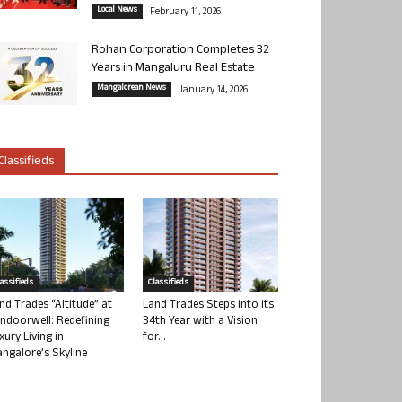
Local News
February 11, 2026
Rohan Corporation Completes 32
Years in Mangaluru Real Estate
Mangalorean News
January 14, 2026
Classifieds
lassifieds
Classifieds
nd Trades “Altitude” at
Land Trades Steps into its
ndoorwell: Redefining
34th Year with a Vision
xury Living in
for...
ngalore’s Skyline