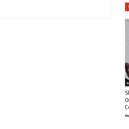
Ar
S
O
C
Vi