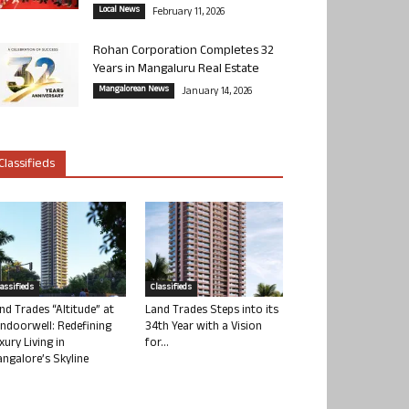
Local News
February 11, 2026
Rohan Corporation Completes 32
Years in Mangaluru Real Estate
Mangalorean News
January 14, 2026
Classifieds
lassifieds
Classifieds
nd Trades “Altitude” at
Land Trades Steps into its
ndoorwell: Redefining
34th Year with a Vision
xury Living in
for...
ngalore’s Skyline