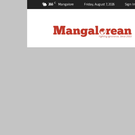
C
26.6
Mangalore
Friday, August 7, 2026
Sign In
Mangalorean.com