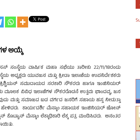
S
ಳ ಅಯ್ಕೆ
ಿಸಸ್ ಸಂಸ್ಥೆಯ ವಾರ್ಷಿಕ ಮಹಾ ಸಭೆಯು ತಾರೀಕು 22/11/18ರಂದು
ಸ್ಥೆಯ ಅಧ್ಯಕ್ಷರು ಯುವಜನ ಮತ್ತು ಕ್ರೀಡಾ ಇಲಾಖೆಯ ಉಪನಿರ್ದೆಶಕರು
ಕ್ರಿಶ್ಚಿಯನ್ ಸಮುದಾಯದ ಸರಕಾರಿ ನೌಕರರು ಹಾಗೂ ಇಂಜಿನಿಯರ್
ಂಸ್ಥೆಯ ಮೂಲಕ ವಿವಿಧ ಇಲಾಖೆಗಳ ನೌಕರರೊಡನೆ ಉತ್ತಮ ಭಾಂದವ್ಯ, ಜನ
ಿಸುವುದು ಮತ್ತು ಸಮಾಜದ ಬಡ ವರ್ಗದ ಜನರಿಗೆ ಸಹಾಯ ಹಸ್ತ ನೀಡುತ್ತಾ
ದು ಹೇಳಿದರು. ಕಾರ್ಯದರ್ಶಿ ಮೆಸ್ಕಾಂ ಸಹಾಯಕ ಇಂಜಿನಿಯರ್ ಜೋನ್
ಕೊಟ್ಯಾನ್ ಮೆಸ್ಕಾಂ ಲೆಕ್ಕಾಧಿಕಾರಿ ಲೆಕ್ಕ ಪತ್ರ ಮಂಡಿಸಿದರು. ಅನಂತರ
ಾಯಿತು.