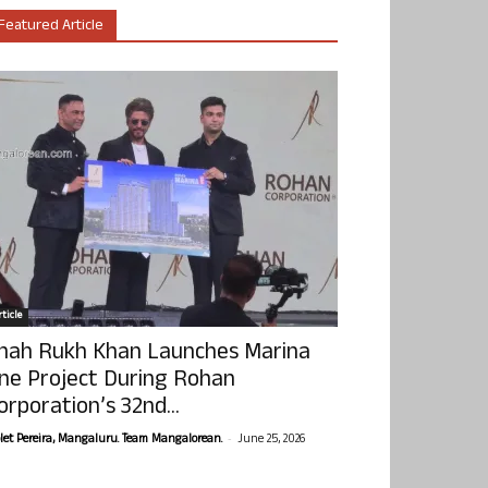
Featured Article
ticle
hah Rukh Khan Launches Marina
ne Project During Rohan
orporation’s 32nd...
-
olet Pereira, Mangaluru. Team Mangalorean.
June 25, 2026