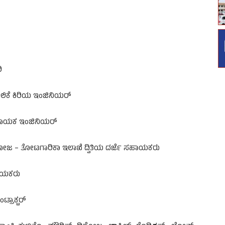
ಿ
ಾಲಿಕೆ ಕಿರಿಯ ಇಂಜಿನಿಯರ್
 ಸಹಾಯಕ ಇಂಜಿನಿಯರ್
ಿಸೋಜ – ತೋಟಗಾರಿಕಾ ಇಲಾಖೆ ದ್ವಿತಿಯ ದರ್ಜೆ ಸಹಾಯಕರು
ಹಾಯಕರು
್ರಾಕ್ಟರ್