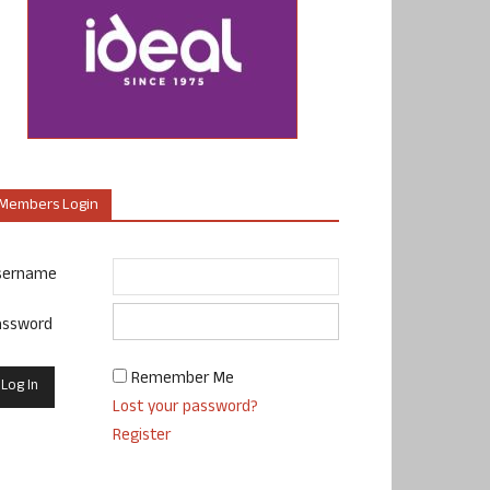
Members Login
sername
assword
Remember Me
Lost your password?
Register