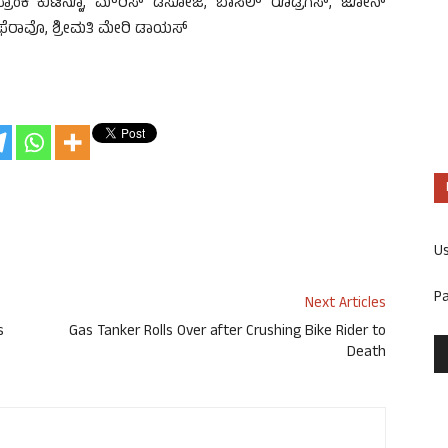
್ರಾಂಕಿ ಕುಟಿನ್ಹೊ, ಮೌರಿಸ್ ಡಿಸೋಜ, ಬಾಸಿಲ್ ರೊಡ್ರಿಗಸ್, ಜೋನ್
 ಫೆರಾವೊ, ಶ್ರೀಮತಿ ಮೇರಿ ಡಾಯಸ್
U
P
Next Articles
s
Gas Tanker Rolls Over after Crushing Bike Rider to
Death