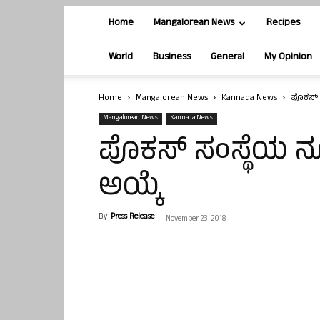
Home
Mangalorean News
Recipes
World
Business
General
My Opinion
Home
Mangalorean News
Kannada News
ಪೊಕಸ್ 
Mangalorean News
Kannada News
ಪೊಕಸ್ ಸಂಸ್ಥೆಯ 
ಅಯ್ಕೆ
By
Press Release
-
November 23, 2018