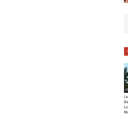
C
La
Be
Lu
Ma