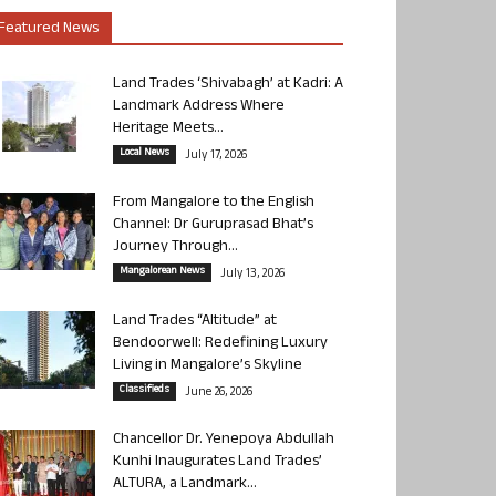
Featured News
Land Trades ‘Shivabagh’ at Kadri: A
Landmark Address Where
Heritage Meets...
Local News
July 17, 2026
From Mangalore to the English
Channel: Dr Guruprasad Bhat’s
Journey Through...
Mangalorean News
July 13, 2026
Land Trades “Altitude” at
Bendoorwell: Redefining Luxury
Living in Mangalore’s Skyline
Classifieds
June 26, 2026
Chancellor Dr. Yenepoya Abdullah
Kunhi Inaugurates Land Trades’
ALTURA, a Landmark...