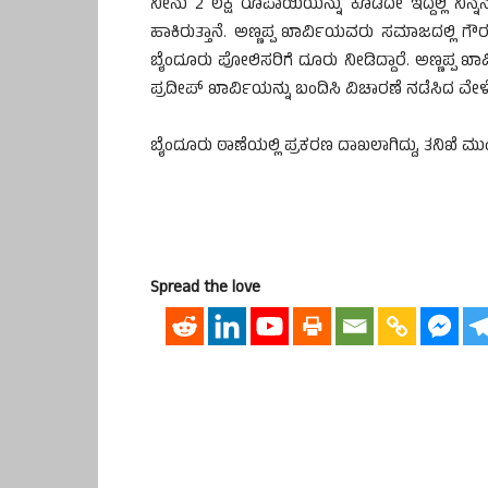
ನೀನು 2 ಲಕ್ಷ ರೂಪಾಯಿಯನ್ನು ಕೊಡದೇ ಇದ್ದಲ್ಲಿ ನಿನ್ನ
ಹಾಕಿರುತ್ತಾನೆ. ಅಣ್ಣಪ್ಪ ಖಾರ್ವಿಯವರು ಸಮಾಜದಲ್ಲಿ ಗೌರವಾನ
ಬೈಂದೂರು ಪೋಲಿಸರಿಗೆ ದೂರು ನೀಡಿದ್ದಾರೆ. ಅಣ್ಣಪ್ಪ
ಪ್ರದೀಪ್ ಖಾರ್ವಿಯನ್ನು ಬಂದಿಸಿ ವಿಚಾರಣೆ ನಡೆಸಿದ ವೇಳೆ ತನ್
ಬೈಂದೂರು ಠಾಣೆಯಲ್ಲಿ ಪ್ರಕರಣ ದಾಖಲಾಗಿದ್ದು, ತನಿಖೆ ಮು
Spread the love