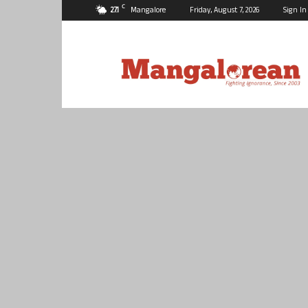
C
27.1
Mangalore
Friday, August 7, 2026
Sign In
Mangalorean.com