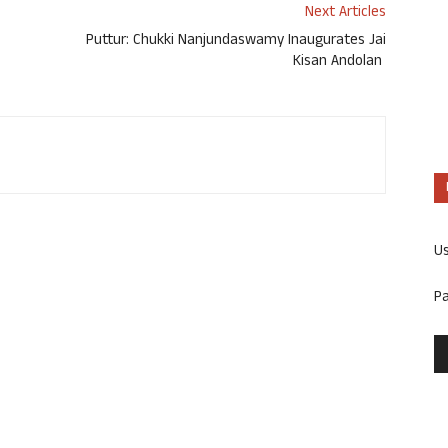
Next Articles
Puttur: Chukki Nanjundaswamy Inaugurates Jai
Kisan Andolan
U
P