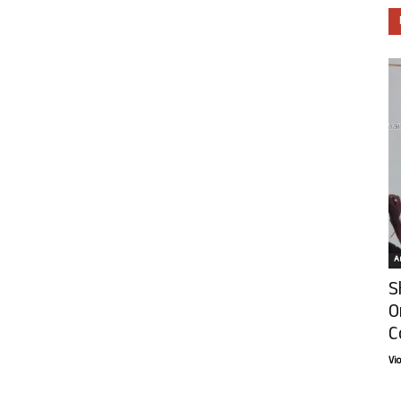
Ar
S
O
C
Vi