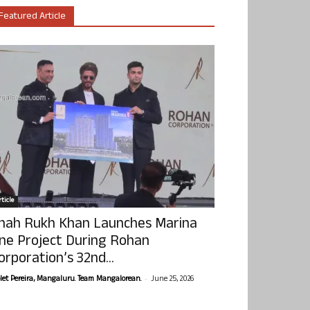
Featured Article
ticle
hah Rukh Khan Launches Marina
ne Project During Rohan
orporation’s 32nd...
-
olet Pereira, Mangaluru. Team Mangalorean.
June 25, 2026