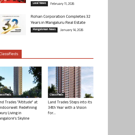
Local News
February 11, 2026
Rohan Corporation Completes 32
Years in Mangaluru Real Estate
Mangalorean News
January 14, 2026
Classifieds
lassifieds
Classifieds
nd Trades “Altitude” at
Land Trades Steps into its
ndoorwell: Redefining
34th Year with a Vision
xury Living in
for...
ngalore’s Skyline