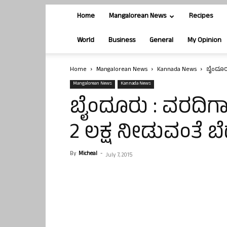
Home
Mangalorean News
Recipes
World
Business
General
My Opinion
Home
Mangalorean News
Kannada News
ಬೈಂದೂರ
Mangalorean News
Kannada News
ಬೈಂದೂರು : ವರದಿಗ
2 ಲಕ್ಷ ನೀಡುವಂತೆ 
By
Micheal
-
July 7, 2015