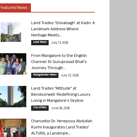
Featured News
Land Trades ‘Shivabagh’ at Kadri: A
Landmark Address Where
Heritage Meets...
Local News
July 17, 2026
From Mangalore to the English
Channel: Dr Guruprasad Bhat’s
Journey Through...
Mangalorean News
July 13, 2026
Land Trades “Altitude” at
Bendoorwell: Redefining Luxury
Living in Mangalore’s Skyline
Classifieds
June 26, 2026
Chancellor Dr. Yenepoya Abdullah
Kunhi Inaugurates Land Trades’
ALTURA, a Landmark...