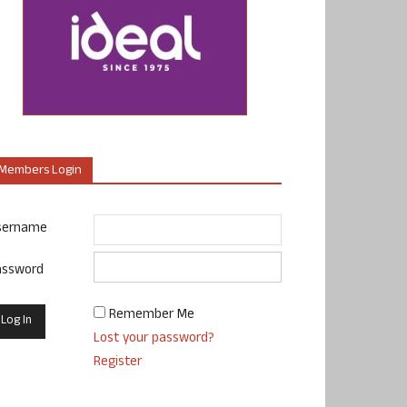
Members Login
sername
assword
Remember Me
Lost your password?
Register