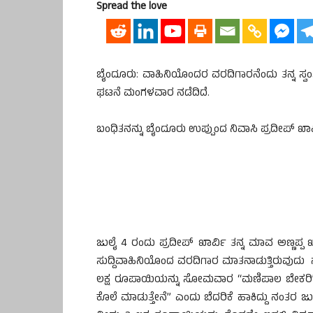
Spread the love
ಬೈಂದೂರು: ವಾಹಿನಿಯೊಂದರ ವರದಿಗಾರನೆಂದು ತನ್ನ ಸ್ವ
ಘಟನೆ ಮಂಗಳವಾರ ನಡೆದಿದೆ.
ಬಂಧಿತನನ್ನು ಬೈಂದೂರು ಉಪ್ಪುಂದ ನಿವಾಸಿ ಪ್ರದೀಪ್ ಖಾರ
ಜುಲೈ 4 ರಂದು ಪ್ರದೀಪ್ ಖಾರ್ವಿ ತನ್ನ ಮಾವ ಅಣ್ಣಪ್ಪ 
ಸುದ್ದಿವಾಹಿನಿಯೊಂದ ವರದಿಗಾರ ಮಾತನಾಡುತ್ತಿರುವುದ
ಲಕ್ಷ ರೂಪಾಯಿಯನ್ನು ಸೋಮವಾರ “ಮಣಿಪಾಲ ಬೇಕರಿ” ಕುಂ
ಕೊಲೆ ಮಾಡುತ್ತೇನೆ” ಎಂದು ಬೆದರಿಕೆ ಹಾಕಿದ್ದು ನಂತರ 