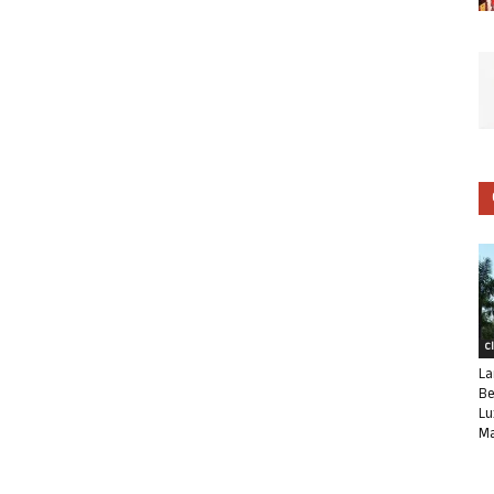
C
La
Be
Lu
Ma