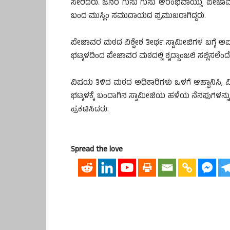
ಸೇರಿದರು. ಜನರ ಗುಸು ಗುಸು ಆರಂಭವಾಯ್ತು. ಪೇಜಾವರ
ಬಂದ ಮುಸ್ಲಿಂ ಸಮುದಾಯದ ಪ್ರಮುಖರಾಗಿದ್ದರು.
ಪೇಜಾವರ ಮಠದ ವಿಶ್ವೇಶ ತೀರ್ಥ ಸ್ವಾಮೀಜಿಗಳ ಬಗ್ಗೆ ಅ
ಭಟ್ಕಳದಿಂದ ಪೇಜಾವರ ಮಠದಲ್ಲಿ ಶೃದ್ದಾಂಜಲಿ ಸಲ್ಲಿಸಲೆಂದೇ
ವಿಷಯ ತಿಳಿದ ಮಠದ ಅಧಿಕಾರಿಗಳು ಒಳಗೆ ಆಹ್ವಾನಿಸಿ, 
ಭಟ್ಕಳಕ್ಕೆ ಬಂದಾಗಿನ ಸ್ವಾಮೀಜಿಯ ಹಳೆಯ ನೆನಪುಗಳನ್ನು ಮೆಲ
ಪ್ರಕಟಿಸಿದರು.
Spread the love