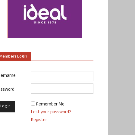
Members Login
sername
assword
Remember Me
Lost your password?
Register