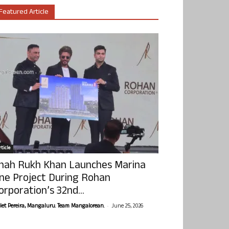
Featured Article
ticle
hah Rukh Khan Launches Marina
ne Project During Rohan
orporation’s 32nd...
-
olet Pereira, Mangaluru. Team Mangalorean.
June 25, 2026