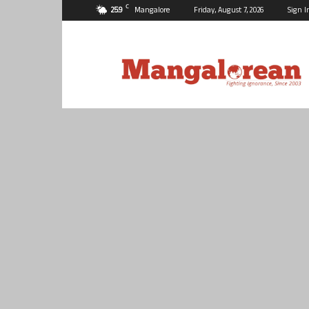
C
25.9
Mangalore
Friday, August 7, 2026
Sign I
Mangalorean.com