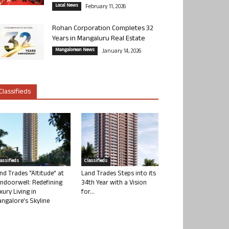
Local News
February 11, 2026
Rohan Corporation Completes 32
Years in Mangaluru Real Estate
Mangalorean News
January 14, 2026
Classifieds
lassifieds
Classifieds
nd Trades “Altitude” at
Land Trades Steps into its
ndoorwell: Redefining
34th Year with a Vision
xury Living in
for...
ngalore’s Skyline