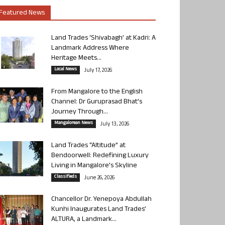
Featured News
Land Trades ‘Shivabagh’ at Kadri: A
Landmark Address Where
Heritage Meets...
Local News
July 17, 2026
From Mangalore to the English
Channel: Dr Guruprasad Bhat’s
Journey Through...
Mangalorean News
July 13, 2026
Land Trades “Altitude” at
Bendoorwell: Redefining Luxury
Living in Mangalore’s Skyline
Classifieds
June 26, 2026
Chancellor Dr. Yenepoya Abdullah
Kunhi Inaugurates Land Trades’
ALTURA, a Landmark...