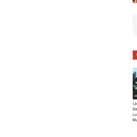
C
La
Be
Lu
Ma