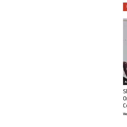
Ar
S
O
C
Vi