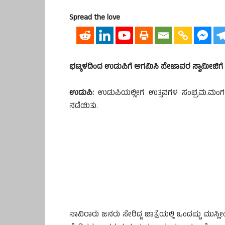
Spread the love
ಭಟ್ಕಳದಿಂದ ಉಡುಪಿಗೆ ಆಗಮಿಸಿ ಪೇಜಾವರ ಸ್ವಾಮೀಜಿಗೆ ಶೃದ
ಉಡುಪಿ:
ಉಡುಪಿಯಲ್ಲೀಗ ಉತ್ಸವಗಳ ಸಂಭ್ರಮ.ಮಂಗಳವ
ನಡೆಯಿತು.
ಸಾವಿರಾರು ಜನರು ಸೇರಿದ್ದ ಜಾತ್ರೆಯಲ್ಲಿ ಒಂದಷ್ಟು ಮು