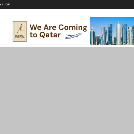
n / Join