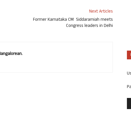
Next Articles
Former Karnataka CM Siddaramiah meets
Congress leaders in Delhi
Mangalorean.
U
P