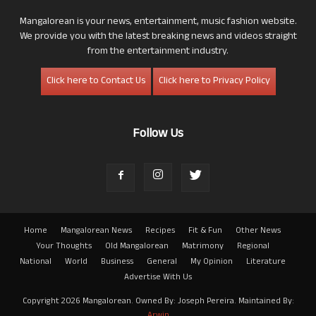
Mangalorean is your news, entertainment, music fashion website.
We provide you with the latest breaking news and videos straight
from the entertainment industry.
Click here to Contact Us
Click here to Privacy Policy
Follow Us
Home
Mangalorean News
Recipes
Fit & Fun
Other News
Your Thoughts
Old Mangalorean
Matrimony
Regional
National
World
Business
General
My Opinion
Literature
Advertise With Us
Copyright 2026 Mangalorean. Owned By: Joseph Pereira. Maintained By:
Arwin