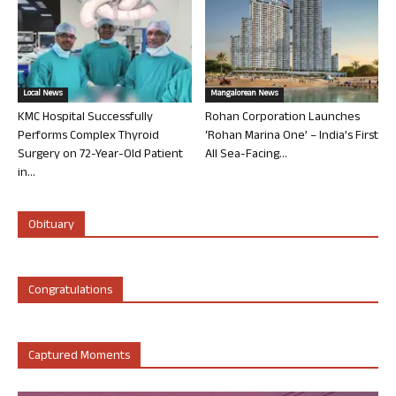
Local News
Mangalorean News
KMC Hospital Successfully
Rohan Corporation Launches
Performs Complex Thyroid
‘Rohan Marina One’ – India’s First
Surgery on 72-Year-Old Patient
All Sea-Facing...
in...
Obituary
Congratulations
Captured Moments