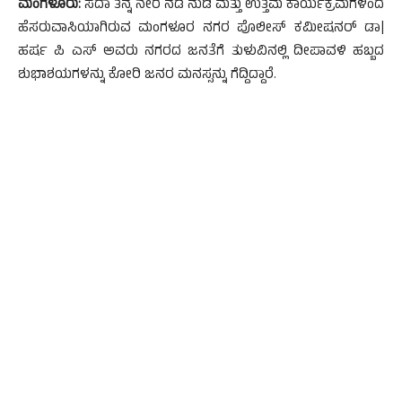
ಮಂಗಳೂರು:
ಸದಾ ತನ್ನ ನೇರ ನಡೆ ನುಡಿ ಮತ್ತು ಉತ್ತಮ ಕಾರ್ಯಕ್ರಮಗಳಿಂದ
ಹೆಸರುವಾಸಿಯಾಗಿರುವ ಮಂಗಳೂರ ನಗರ ಪೊಲೀಸ್ ಕಮೀಷನರ್ ಡಾ|
ಹರ್ಷ ಪಿ ಎಸ್ ಅವರು ನಗರದ ಜನತೆಗೆ ತುಳುವಿನಲ್ಲಿ ದೀಪಾವಳಿ ಹಬ್ಬದ
ಶುಭಾಶಯಗಳನ್ನು ಕೋರಿ ಜನರ ಮನಸ್ಸನ್ನು ಗೆದ್ದಿದ್ದಾರೆ.