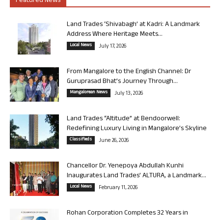
Featured News
Land Trades ‘Shivabagh’ at Kadri: A Landmark
Address Where Heritage Meets...
Local News
July 17, 2026
From Mangalore to the English Channel: Dr
Guruprasad Bhat’s Journey Through...
Mangalorean News
July 13, 2026
Land Trades “Altitude” at Bendoorwell:
Redefining Luxury Living in Mangalore’s Skyline
Classifieds
June 26, 2026
Chancellor Dr. Yenepoya Abdullah Kunhi
Inaugurates Land Trades’ ALTURA, a Landmark...
Local News
February 11, 2026
Rohan Corporation Completes 32 Years in