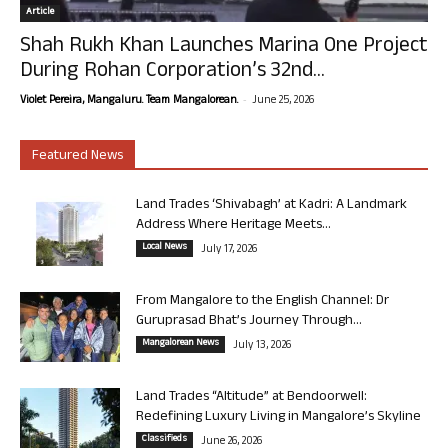
Article
Shah Rukh Khan Launches Marina One Project
During Rohan Corporation’s 32nd...
-
Violet Pereira, Mangaluru. Team Mangalorean.
June 25, 2026
Featured News
Land Trades ‘Shivabagh’ at Kadri: A Landmark
Address Where Heritage Meets...
Local News
July 17, 2026
From Mangalore to the English Channel: Dr
Guruprasad Bhat’s Journey Through...
Mangalorean News
July 13, 2026
Land Trades “Altitude” at Bendoorwell:
Redefining Luxury Living in Mangalore’s Skyline
Classifieds
June 26, 2026