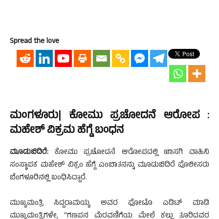
Spread the love
ಮಂಗಳೂರು| ಕೋಮು ಪ್ರಚೋದನೆ ಆರೋಪ :
ಮಹೇಶ್ ವಿಕ್ರಮ ಹೆಗ್ಡೆ ಬಂಧನ
ಮೂಡುಬಿದಿರೆ:
ಕೋಮು ಪ್ರಚೋದನೆ ಆರೋಪದಲ್ಲಿ ಖಾಸಗಿ ವಾಹಿನಿ
ಸಂಸ್ಥಾಪಕ ಮಹೇಶ್ ವಿಕ್ರಂ ಹೆಗ್ಡೆ ಎಂಬಾತನನ್ನು ಮೂಡುಬಿದಿರೆ ಪೊಲೀಸರು
ಬೆಂಗಳೂರಿನಲ್ಲಿ ಬಂಧಿಸಿದ್ದಾರೆ.
ಮುಖ್ಯಮಂತ್ರಿ ಸಿದ್ದರಾಮಯ್ಯ ಅವರ ಫೋಟೊ ಎಡಿಟ್ ಮಾಡಿ
ಮುಖ್ಯಮಂತ್ರಿಗಳೇ, “ಗಣಪನ ಮೆರವಣಿಗೆಯ ಮೇಲೆ ಕಲ್ಲು ತೂರಿದವರ