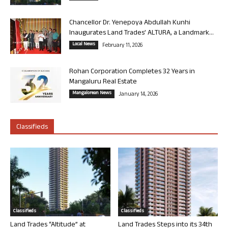
Chancellor Dr. Yenepoya Abdullah Kunhi
Inaugurates Land Trades’ ALTURA, a Landmark...
Local News
February 11, 2026
Rohan Corporation Completes 32 Years in
Mangaluru Real Estate
Mangalorean News
January 14, 2026
Classifieds
Classifieds
Classifieds
Land Trades “Altitude” at
Land Trades Steps into its 34th