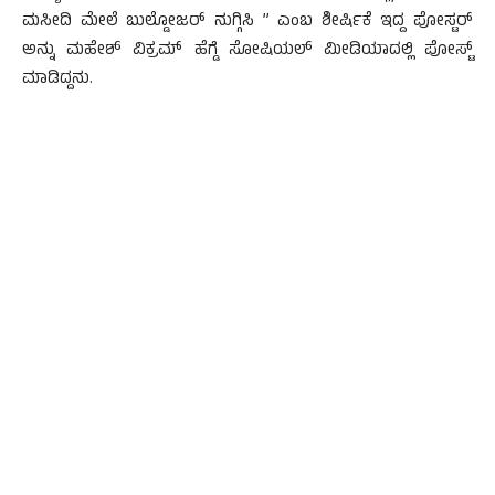
ಮಸೀದಿ ಮೇಲೆ ಬುಲ್ಡೋಜರ್ ನುಗ್ಗಿಸಿ ” ಎಂಬ ಶೀರ್ಷಿಕೆ ಇದ್ದ ಪೋಸ್ಟರ್
ಅನ್ನು ಮಹೇಶ್ ವಿಕ್ರಮ್ ಹೆಗ್ಡೆ ಸೋಷಿಯಲ್ ಮೀಡಿಯಾದಲ್ಲಿ ಪೋಸ್ಟ್
ಮಾಡಿದ್ದನು.