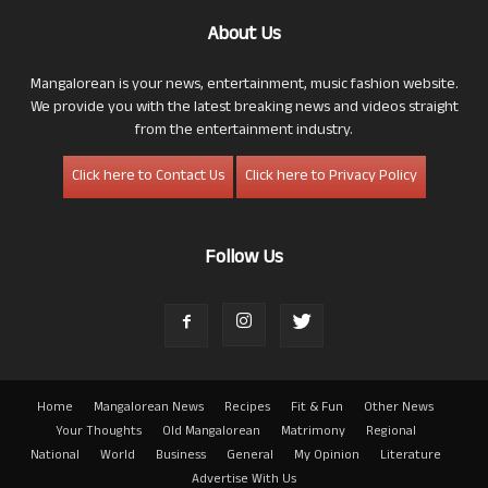
About Us
Mangalorean is your news, entertainment, music fashion website.
We provide you with the latest breaking news and videos straight
from the entertainment industry.
Click here to Contact Us
Click here to Privacy Policy
Follow Us
Home
Mangalorean News
Recipes
Fit & Fun
Other News
Your Thoughts
Old Mangalorean
Matrimony
Regional
National
World
Business
General
My Opinion
Literature
Advertise With Us