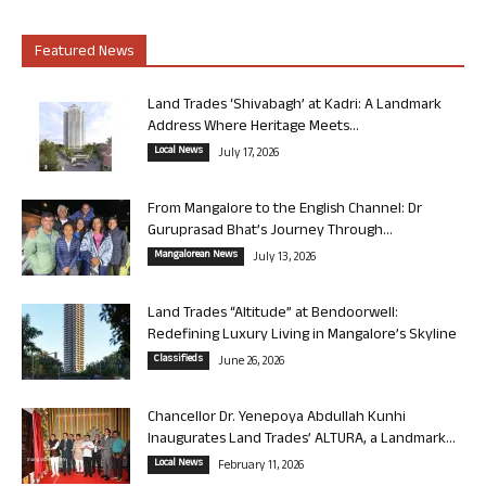
Featured News
Land Trades ‘Shivabagh’ at Kadri: A Landmark
Address Where Heritage Meets...
Local News
July 17, 2026
From Mangalore to the English Channel: Dr
Guruprasad Bhat’s Journey Through...
Mangalorean News
July 13, 2026
Land Trades “Altitude” at Bendoorwell:
Redefining Luxury Living in Mangalore’s Skyline
Classifieds
June 26, 2026
Chancellor Dr. Yenepoya Abdullah Kunhi
Inaugurates Land Trades’ ALTURA, a Landmark...
Local News
February 11, 2026