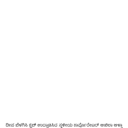
ದೀಪ ಬೆಳಗಿಸಿ ಕ್ಲಬ್ ಉದ್ಘಾಟಿಸಿದ ಸ್ಥಳೀಯ ಕಾರ್ಪೊರೇಟರ್ ಆಖಿಲಾ ಆಳ್ವಾ