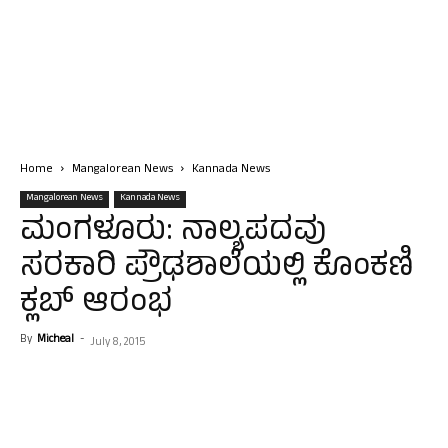
Home
Mangalorean News
Kannada News
Mangalorean News
Kannada News
ಮಂಗಳೂರು: ನಾಲ್ಯಪದವು
ಸರಕಾರಿ ಪ್ರೌಢಶಾಲೆಯಲ್ಲಿ ಕೊಂಕಣಿ
ಕ್ಲಬ್ ಆರಂಭ
By
Micheal
-
July 8, 2015