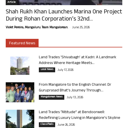
Article
Shah Rukh Khan Launches Marina One Project
During Rohan Corporation’s 32nd...
-
Violet Pereira, Mangaluru. Team Mangalorean.
June 25, 2026
Featured News
Land Trades ‘Shivabagh’ at Kadri: A Landmark
Address Where Heritage Meets...
Local News
July 17, 2026
From Mangalore to the English Channel: Dr
Guruprasad Bhat’s Journey Through...
Mangalorean News
July 13, 2026
Land Trades “Altitude” at Bendoorwell:
Redefining Luxury Living in Mangalore’s Skyline
Classifieds
June 26, 2026