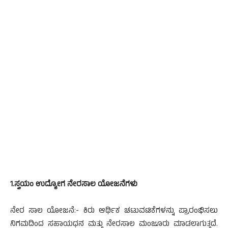
1.ಸ್ವಯಂ ಉದ್ಯೋಗ ನೇರಸಾಲ ಯೋಜನೆಗಳು
ನೇರ ಸಾಲ ಯೋಜನೆ:- ಕಿರು ಆರ್ಥಿಕ ಚಟುವಟಿಕೆಗಳನ್ನು ಪ್ರಾರಂಭಿಸಲು
ನಿಗಮದಿಂದ ಸಹಾಯಧನ ಮತ್ತು ನೇರಸಾಲ ಮಂಜೂರು ಮಾಡಲಾಗುತ್ತದೆ.