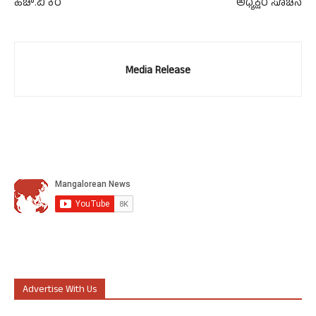
ಹೆಚ್.ವಿ ಕರೆ
ಅಧ್ಯಕ್ಷರ ಸೂಚನೆ
Media Release
Advertise With Us