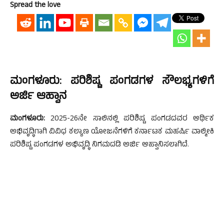
Spread the love
ಮಂಗಳೂರು: ಪರಿಶಿಷ್ಟ ಪಂಗಡಗಳ ಸೌಲಭ್ಯಗಳಿಗೆ
ಅರ್ಜಿ ಆಹ್ವಾನ
ಮಂಗಳೂರು:
2025-26ನೇ ಸಾಲಿನಲ್ಲಿ ಪರಿಶಿಷ್ಟ ಪಂಗಡದವರ ಆರ್ಥಿಕ
ಅಭಿವೃದ್ಧಿಗಾಗಿ ವಿವಿಧ ಕಲ್ಯಾಣ ಯೋಜನೆಗಳಿಗೆ ಕರ್ನಾಟಕ ಮಹರ್ಷಿ ವಾಲ್ಮೀಕಿ
ಪರಿಶಿಷ್ಟ ಪಂಗಡಗಳ ಅಭಿವೃದ್ಧಿ ನಿಗಮದಡಿ ಅರ್ಜಿ ಆಹ್ವಾನಿಸಲಾಗಿದೆ.