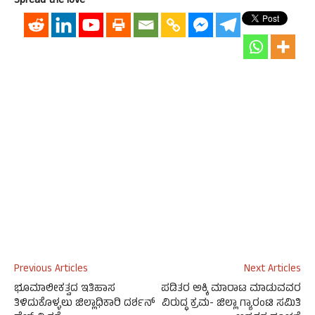
Spread the love
Previous Articles
Next Articles
ಭೂಮಾಲೀಕತ್ವದ ಇತಿಹಾಸ
ಪಡಿತರ ಅಕ್ಕಿ ಮಾರಾಟ ಮಾಡುವವರ
ತಿಳಿದುಕೊಳ್ಳಲು ಜಿಲ್ಲಾಧಿಕಾರಿ ದರ್ಶನ್
ವಿರುದ್ಧ ಕ್ರಮ- ಜಿಲ್ಲಾ ಗ್ಯಾರಂಟಿ ಸಮಿತಿ