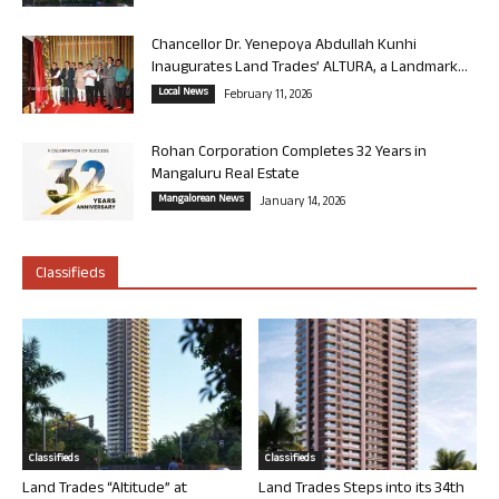
Chancellor Dr. Yenepoya Abdullah Kunhi
Inaugurates Land Trades’ ALTURA, a Landmark...
Local News
February 11, 2026
Rohan Corporation Completes 32 Years in
Mangaluru Real Estate
Mangalorean News
January 14, 2026
Classifieds
Classifieds
Classifieds
Land Trades “Altitude” at
Land Trades Steps into its 34th