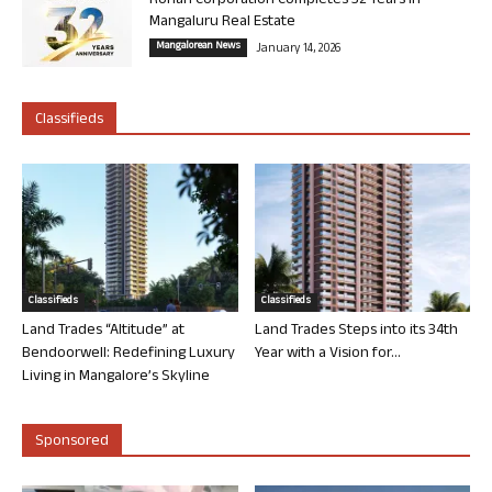
Rohan Corporation Completes 32 Years in
Mangaluru Real Estate
Mangalorean News
January 14, 2026
Classifieds
Classifieds
Classifieds
Land Trades “Altitude” at
Land Trades Steps into its 34th
Bendoorwell: Redefining Luxury
Year with a Vision for...
Living in Mangalore’s Skyline
Sponsored