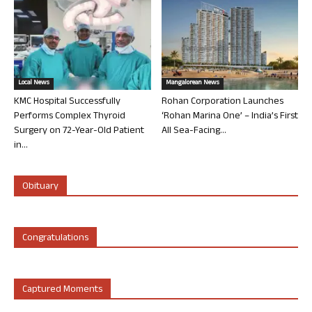
Local News
Mangalorean News
KMC Hospital Successfully
Rohan Corporation Launches
Performs Complex Thyroid
‘Rohan Marina One’ – India’s First
Surgery on 72-Year-Old Patient
All Sea-Facing...
in...
Obituary
Congratulations
Captured Moments