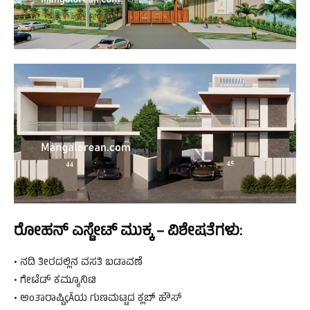
ರೋಹನ್ ಎಸ್ಟೇಟ್ ಮುಕ್ಕ – ವಿಶೇಷತೆಗಳು:
• ನದಿ ತೀರದಲ್ಲಿನ ವಸತಿ ಬಡಾವಣೆ
• ಗೇಟೆಡ್ ಕಮ್ಯೂನಿಟಿ
• ಅಂತಾರಾಷ್ಟಿçÃಯ ಗುಣಮಟ್ಟದ ಕ್ಲಬ್ ಹೌಸ್