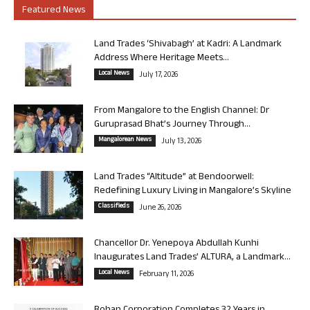
Featured News
Land Trades ‘Shivabagh’ at Kadri: A Landmark
Address Where Heritage Meets...
Local News
July 17, 2026
From Mangalore to the English Channel: Dr
Guruprasad Bhat’s Journey Through...
Mangalorean News
July 13, 2026
Land Trades “Altitude” at Bendoorwell:
Redefining Luxury Living in Mangalore’s Skyline
Classifieds
June 26, 2026
Chancellor Dr. Yenepoya Abdullah Kunhi
Inaugurates Land Trades’ ALTURA, a Landmark...
Local News
February 11, 2026