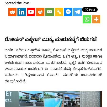
Spread the love
ರೋಹನ್ ಎಸ್ಟೇಟ್ ಮುಕ್ಕ, ಮಾರುಕಟ್ಟೆಗೆ ಬಿಡುಗಡೆ
ನಂದಿನಿ ನದಿಯ ಹಿನ್ನೀರಿನ ತಟದಲ್ಲಿ ರೋಹನ್ ಎಸ್ಟೇಟ್ ಮುಕ್ಕ ಬಡಾವಣೆ
ನಿರ್ಮಾಣವಾಗಿದೆ. ಪರಿಸರದ ಶ್ರೀಮಂತಿಕೆಯ ಜತೆಗೆ ಅತ್ಯಂತ ಸುರಕ್ಷಿತ ಹಾಗೂ
ಆಕರ್ಷಕವಾಗಿ ಬಡಾವಣೆಯು ಮೂಡಿ ಬಂದಿದೆ. ಪ್ರಕೃತಿ ಜತೆಗೆ ಮಿಳಿತವಾದ
ಆರಾಮದಾಯಕ ಬದುಕಿಗಾಗಿ ಈ ಬಡಾವಣೆಯನ್ನು ವಿನ್ಯಾಸಗೊಳಿಸಲಾಗಿದೆ.
ಇದೊಂದು ಪರಿಪೂರ್ಣವಾದ ರೆಸಾರ್ಟ್ ಮಾದರಿಯ ಬಡಾವಣೆಯಾಗಿ
ರೂಪುಗೊಂಡಿದೆ.