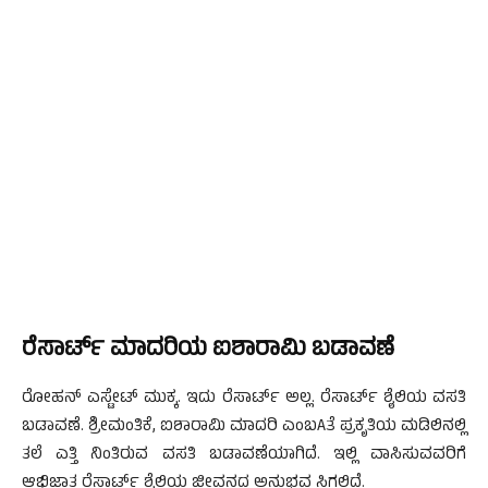
ರೆಸಾರ್ಟ್ ಮಾದರಿಯ ಐಶಾರಾಮಿ ಬಡಾವಣೆ
ರೋಹನ್ ಎಸ್ಟೇಟ್ ಮುಕ್ಕ. ಇದು ರೆಸಾರ್ಟ್ ಅಲ್ಲ. ರೆಸಾರ್ಟ್ ಶೈಲಿಯ ವಸತಿ
ಬಡಾವಣೆ. ಶ್ರೀಮಂತಿಕೆ, ಐಶಾರಾಮಿ ಮಾದರಿ ಎಂಬAತೆ ಪ್ರಕೃತಿಯ ಮಡಿಲಿನಲ್ಲಿ
ತಲೆ ಎತ್ತಿ ನಿಂತಿರುವ ವಸತಿ ಬಡಾವಣೆಯಾಗಿದೆ. ಇಲ್ಲಿ ವಾಸಿಸುವವರಿಗೆ
ಆಭಿಜಾತ ರೆಸಾರ್ಟ್ ಶೈಲಿಯ ಜೀವನದ ಅನುಭವ ಸಿಗಲಿದೆ.