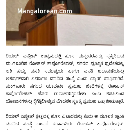
ರಿಯಲ್ ಎಸ್ಟೇಟ್ ಉದ್ಯಮದಲ್ಲಿ ಹೊಸ ಮನ್ವಂತರವನ್ನು ಸೃಷ್ಟಿಸಿರುವ
ಮಂಗಳೂರಿನ ರೋಹನ್ ಕಾರ್ಪೊರೇಷನ್, ನಗರದ ಪ್ರತಿಷ್ಠಿತ ಪ್ರದೇಶದಲ್ಲಿ,
ಅತಿ ಹೆಚ್ಚು ವಸತಿ ಸಮುಚ್ಚಯ ಹಾಗೂ ವಸತಿ ಬಡಾವಣೆಯನ್ನು
ಆಕರ್ಷಕವಾಗಿ ನಿರ್ಮಾಣ ಮಾಡಿದ ಸಂಸ್ಥೆ ಎಂದು ಖ್ಯಾತಿಗೆ ಪಾತ್ರವಾಗಿದೆ.
ಮಂಗಳೂರು ನಗರದ ಯಾವುದೇ ಪ್ರಮುಖ ಬೀದಿಗಳಲ್ಲಿ ರೋಹನ್
ಕಾರ್ಪೊರೇಷನ್ ಹೆಸರು ರಾರಾಜಿಸುತ್ತಿರಬೇಕು ಎಂಬ ಕನಸಿನಿಂದ
ಯೋಜನೆಗಳನ್ನು ಕೈಗೆತ್ತಿಕೊಳ್ಳುವ ಮೊದಲೇ ಸ್ಥಳಕ್ಕೆ ಪ್ರಮುಖ ಒತ್ತು ನೀಡುತ್ತಾರೆ.
ರಿಯಲ್ ಎಸ್ಟೇಟ್ ಕ್ಷೇತ್ರದಲ್ಲಿ ಹೊಸ ವಿಚಾರವನ್ನು ತಂದು ಆ ಮೂಲಕ ಕ್ರಾಂತಿ
ಮಾಡಿದ ಸಂಸ್ಥೆ ಎಂದರೆ ಕರಾವಳಿಯ ರೋಹನ್ ಕಾರ್ಪೊರೇಷನ್.