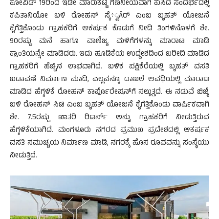
ಕೋವಿಡ್ 19ರಿಂದ ಇಡೀ ಮಾರುಕಟ್ಟೆ ಗಣನೀಯವಾಗಿ ಕುಸಿದ ಸಂದರ್ಭದಲ್ಲಿ
ಕಪಿತಾನಿಯೋ ಬಳಿ ರೋಹನ್ ಸ್ಕೆ÷್ವÃರ್ ಎಂಬ ಬೃಹತ್ ಯೋಜನೆ
ಕೈಗೆತ್ತಿಕೊಂಡು ಗ್ರಾಹಕರಿಗೆ ಆಕರ್ಷಕ ಕೊಡುಗೆ ನೀಡಿ ತಿಂಗಳಿನೊಳಗೆ ಶೇ.
90ರಷ್ಟು ಮನೆ ಹಾಗೂ ವಾಣಿಜ್ಯ ಮಳಿಗೆಗಳನ್ನು ಮಾರಾಟ ಮಾಡಿ
ಕ್ರಾಂತಿಯನ್ನೇ ಮಾಡಿದರು. ಇದು ಹೂಡಿಕೆಯ ಉದ್ದೇಶದಿಂದ ಖರೀದಿ ಮಾಡಿದ
ಗ್ರಾಹಕರಿಗೆ ಹೆಚ್ಚಿನ ಲಾಭವಾಗಿದೆ. ಬಳಿಕ ಪಕ್ಷಿಕೆರೆಯಲ್ಲಿ ಬೃಹತ್ ವಸತಿ
ಬಡಾವಣೆ ನಿರ್ಮಾಣ ಮಾಡಿ, ಎಲ್ಲವನ್ನೂ ದಾಖಲೆ ಅವಧಿಯಲ್ಲಿ ಮಾರಾಟ
ಮಾಡಿದ ಹೆಗ್ಗಳಿಕೆ ರೋಹನ್ ಕಾರ್ಪೊರೇಷನ್‌ಗೆ ಸಲ್ಲುತ್ತದೆ. ಈ ನಡುವೆ ಬಿಜೈ
ಬಳಿ ರೋಹನ್ ಸಿಟಿ ಎಂಬ ಬೃಹತ್ ಯೋಜನೆ ಕೈಗೆತ್ತಿಕೊಂಡು ವಾರ್ಷಿಕವಾಗಿ
ಶೇ. 7.5ರಷ್ಟು ಖಾತರಿ ರಿಟರ್ನ್ ಅನ್ನು ಗ್ರಾಹಕರಿಗೆ ನೀಡುತ್ತಿರುವ
ಹೆಗ್ಗಳಿಕೆಯಾಗಿದೆ. ಮಂಗಳೂರು ನಗರದ ಪ್ರಮುಖ ಪ್ರದೇಶದಲ್ಲಿ ಆಕರ್ಷಕ
ವಸತಿ ಸಮುಚ್ಚಯ ನಿರ್ಮಾಣ ಮಾಡಿ, ನಗರಕ್ಕೆ ಹೊಸ ರೂಪವನ್ನು ಸಂಸ್ಥೆಯು
ನೀಡುತ್ತಿದೆ.