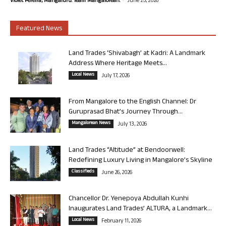
Violet Pereira, Mangaluru. Team Mangalorean.
June 25, 2026
Featured News
Land Trades ‘Shivabagh’ at Kadri: A Landmark
Address Where Heritage Meets...
Local News
July 17, 2026
From Mangalore to the English Channel: Dr
Guruprasad Bhat’s Journey Through...
Mangalorean News
July 13, 2026
Land Trades “Altitude” at Bendoorwell:
Redefining Luxury Living in Mangalore’s Skyline
Classifieds
June 26, 2026
Chancellor Dr. Yenepoya Abdullah Kunhi
Inaugurates Land Trades’ ALTURA, a Landmark...
Local News
February 11, 2026