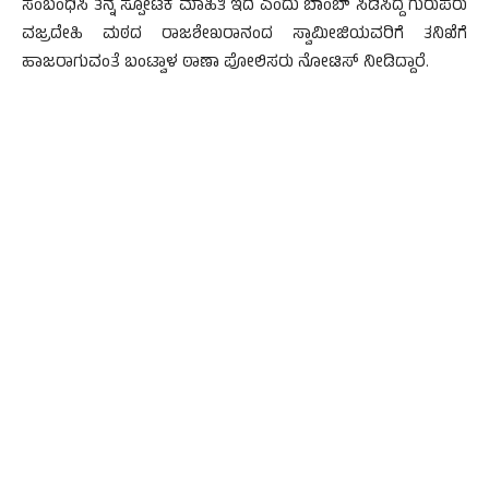
ಸಂಬಂಧಿಸಿ ತನ್ನ ಸ್ಪೋಟಕ ಮಾಹಿತಿ ಇದೆ ಎಂದು ಬಾಂಬ್ ಸಿಡಿಸಿದ್ದ ಗುರುಪರು
ವಜ್ರದೇಹಿ ಮಠದ ರಾಜಶೇಖರಾನಂದ ಸ್ವಾಮೀಜಿಯವರಿಗೆ ತನಿಖೆಗೆ
ಹಾಜರಾಗುವಂತೆ ಬಂಟ್ವಾಳ ಠಾಣಾ ಪೋಲಿಸರು ನೋಟಿಸ್ ನೀಡಿದ್ದಾರೆ.