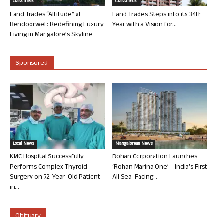
Classifieds
Classifieds
Land Trades “Altitude” at
Land Trades Steps into its 34th
Bendoorwell: Redefining Luxury
Year with a Vision for...
Living in Mangalore’s Skyline
Sponsored
Local News
Mangalorean News
KMC Hospital Successfully
Rohan Corporation Launches
Performs Complex Thyroid
‘Rohan Marina One’ – India’s First
Surgery on 72-Year-Old Patient
All Sea-Facing...
in...
Obituary