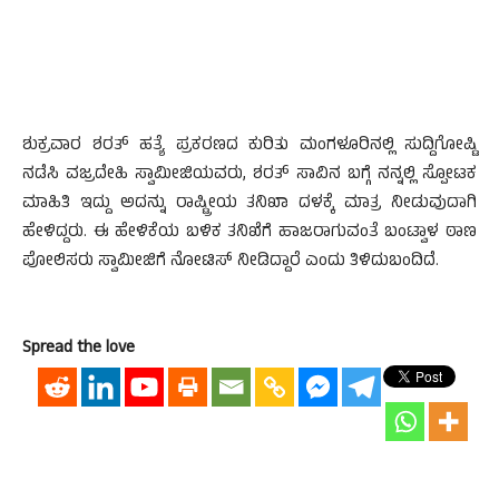
ಶುಕ್ರವಾರ ಶರತ್ ಹತ್ಯೆ ಪ್ರಕರಣದ ಕುರಿತು ಮಂಗಳೂರಿನಲ್ಲಿ ಸುದ್ದಿಗೋಷ್ಟಿ
ನಡೆಸಿ ವಜ್ರದೇಹಿ ಸ್ವಾಮೀಜಿಯವರು, ಶರತ್ ಸಾವಿನ ಬಗ್ಗೆ ನನ್ನಲ್ಲಿ ಸ್ಪೋಟಕ
ಮಾಹಿತಿ ಇದ್ದು ಅದನ್ನು ರಾಷ್ಟ್ರೀಯ ತನಿಖಾ ದಳಕ್ಕೆ ಮಾತ್ರ ನೀಡುವುದಾಗಿ
ಹೇಳಿದ್ದರು. ಈ ಹೇಳಿಕೆಯ ಬಳಿಕ ತನಿಖೆಗೆ ಹಾಜರಾಗುವಂತೆ ಬಂಟ್ವಾಳ ಠಾಣ
ಪೋಲಿಸರು ಸ್ವಾಮೀಜಿಗೆ ನೋಟಿಸ್ ನೀಡಿದ್ದಾರೆ ಎಂದು ತಿಳಿದುಬಂದಿದೆ.
Spread the love