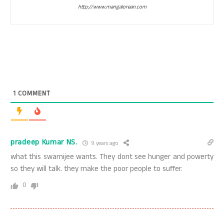
http://www.mangalorean.com
1
COMMENT
pradeep Kumar NS.
9 years ago
what this swamijee wants. They dont see hunger and powerty
so they will talk. they make the poor people to suffer.
0