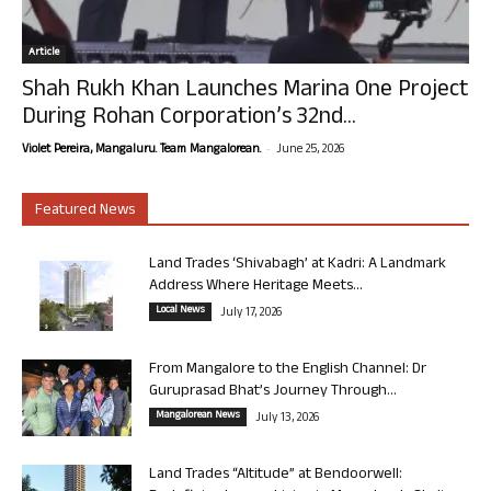
Article
Shah Rukh Khan Launches Marina One Project
During Rohan Corporation’s 32nd...
-
Violet Pereira, Mangaluru. Team Mangalorean.
June 25, 2026
Featured News
Land Trades ‘Shivabagh’ at Kadri: A Landmark
Address Where Heritage Meets...
Local News
July 17, 2026
From Mangalore to the English Channel: Dr
Guruprasad Bhat’s Journey Through...
Mangalorean News
July 13, 2026
Land Trades “Altitude” at Bendoorwell: